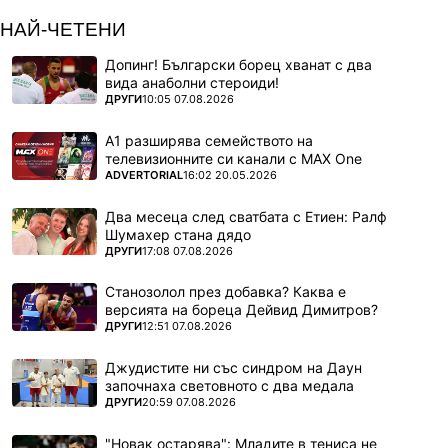
НАЙ-ЧЕТЕНИ
Допинг! Български борец хванат с два
вида анаболни стероиди!
ПОВЕЧЕ ОТ
ДРУГИ
10:05 07.08.2026
А1 разширява семейството на
телевизионните си канали с MAX One
ПОВЕЧЕ ОТ
ADVERTORIAL
16:02 20.05.2026
Два месеца след сватбата с Етиен: Ралф
Шумахер стана дядо
ПОВЕЧЕ ОТ
ДРУГИ
17:08 07.08.2026
Станозолол през добавка? Каква е
версията на бореца Дейвид Димитров?
ПОВЕЧЕ ОТ
ДРУГИ
12:51 07.08.2026
Джудистите ни със синдром на Даун
започнаха световното с два медала
ПОВЕЧЕ ОТ
ДРУГИ
20:59 07.08.2026
"Новак остарява": Младите в тениса не