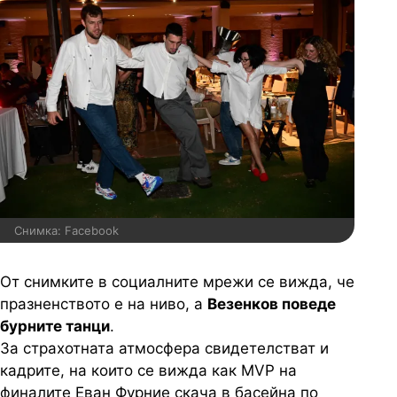
Снимка: Facebook
От снимките в социалните мрежи се вижда, че
празненството е на ниво, а
Везенков поведе
бурните танци
.
За страхотната атмосфера свидетелстват и
кадрите, на които се вижда как MVP на
финалите Еван Фурние скача в басейна по