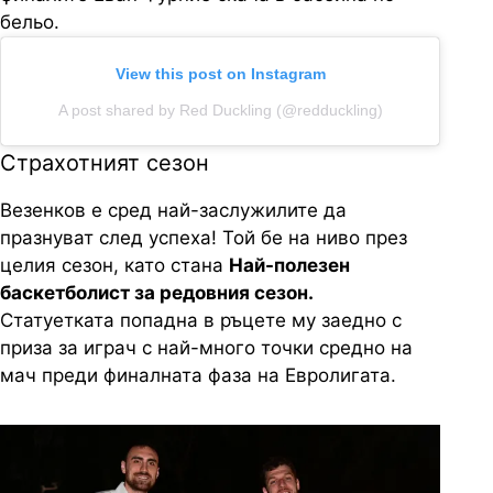
бельо.
View this post on Instagram
A post shared by Red Duckling (@redduckling)
Страхотният сезон
Везенков е сред най-заслужилите да
празнуват след успеха! Той бе на ниво през
целия сезон, като стана
Най-полезен
баскетболист за редовния сезон.
Статуетката попадна в ръцете му заедно с
приза за играч с най-много точки средно на
мач преди финалната фаза на Евролигата.