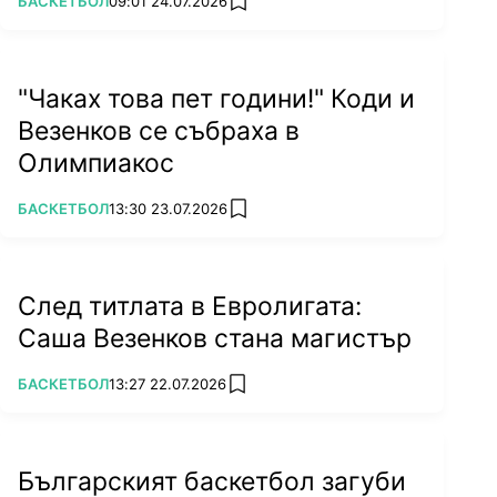
ПОВЕЧЕ ОТ
БАСКЕТБОЛ
09:01 24.07.2026
add favorites
"Чаках това пет години!" Коди и
Везенков се събраха в
Олимпиакос
ПОВЕЧЕ ОТ
БАСКЕТБОЛ
13:30 23.07.2026
add favorites
След титлата в Евролигата:
Саша Везенков стана магистър
ПОВЕЧЕ ОТ
БАСКЕТБОЛ
13:27 22.07.2026
add favorites
Българският баскетбол загуби