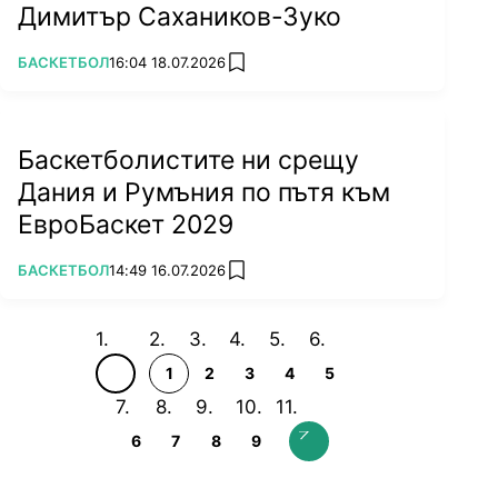
Димитър Сахаников-Зуко
ПОВЕЧЕ ОТ
БАСКЕТБОЛ
16:04 18.07.2026
add favorites
Баскетболистите ни срещу
Дания и Румъния по пътя към
ЕвроБаскет 2029
ПОВЕЧЕ ОТ
БАСКЕТБОЛ
14:49 16.07.2026
add favorites
1
2
3
4
5
6
7
8
9