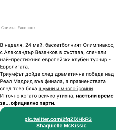
ръководство се изтупаха след
успеха в Евролигата
Снимка: Facebook
В неделя, 24 май, баскетболният Олимпиакос,
с Александър Везенков в състава, спечели
най-престижния европейски клубен турнир -
Евролигата.
Триумфът дойде след драматична победа над
Реал Мадрид във финала, а празненствата
след това бяха
шумни и многобройни
.
И точно когато всичко утихна,
настъпи време
за... официално парти.
pic.twitter.com/2fqZiXHkR3
— Shaquielle McKissic