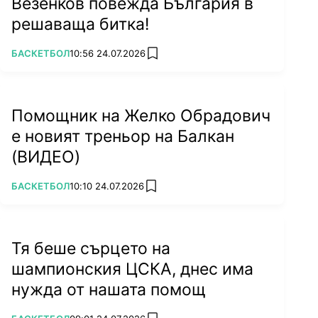
Везенков повежда България в
решаваща битка!
ПОВЕЧЕ ОТ
БАСКЕТБОЛ
10:56 24.07.2026
add favorites
Помощник на Желко Обрадович
е новият треньор на Балкан
(ВИДЕО)
ПОВЕЧЕ ОТ
БАСКЕТБОЛ
10:10 24.07.2026
add favorites
Тя беше сърцето на
шампионския ЦСКА, днес има
нужда от нашата помощ