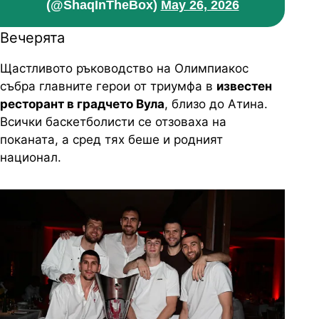
(@ShaqInTheBox)
May 26, 2026
Вечерята
Щастливото ръководство на Олимпиакос
събра главните герои от триумфа в
известен
ресторант в градчето Вула
, близо до Атина.
Всички баскетболисти се отзоваха на
поканата, а сред тях беше и родният
национал.