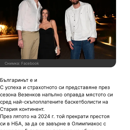
Снимка: Facebook
Българинът е и
С успеха и страхотното си представяне през
сезона Везенков напълно оправда мястото си
сред най-скъпоплатените баскетболисти на
Стария континент.
През лятото на 2024 г. той прекрати престоя
си в НБА, за да се завърне в Олимпиакос с