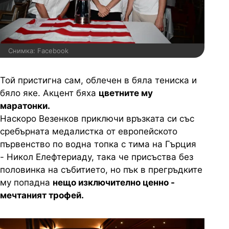
Снимка: Facebook
Той пристигна сам, облечен в бяла тениска и
бяло яке. Акцент бяха
цветните му
маратонки.
Наскоро Везенков приключи връзката си със
сребърната медалистка от европейското
първенство по водна топка с тима на Гърция
- Никол Елефтeриаду, така че присъства без
половинка на събитието, но пък в прегръдките
му попадна
нещо изключително ценно -
мечтаният трофей.