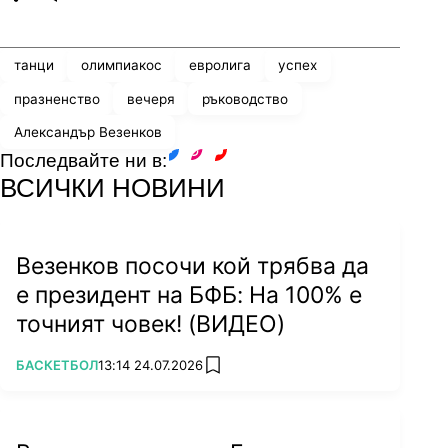
Share
save
танци
олимпиакос
евролига
успех
празненство
вечеря
ръководство
Александър Везенков
Последвайте ни в:
facebook
instagram
youtube
ВСИЧКИ НОВИНИ
Везенков посочи кой трябва да
е президент на БФБ: На 100% е
точният човек! (ВИДЕО)
ПОВЕЧЕ ОТ
БАСКЕТБОЛ
13:14 24.07.2026
add favorites