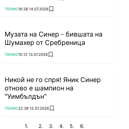
ПОВЕЧЕ ОТ
ТЕНИС
16:28 14.07.2026
add favorites
Музата на Синер - бившата на
Шумахер от Сребреница
ПОВЕЧЕ ОТ
ТЕНИС
10:12 13.07.2026
add favorites
Никой не го спря! Яник Синер
отново е шампион на
"Уимбълдън"
ПОВЕЧЕ ОТ
ТЕНИС
22:39 12.07.2026
add favorites