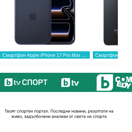
Смартфон Apple iPhone 17 Pro Max 256GB Deep Blue mfyp4 , 12 GB, 256 GB...
Твоят спортен портал. Последни новини, резултати на
живо, задълбочени анализи от света на спорта