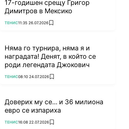
17-годишен срещу Григор
Димитров в Мексико
ПОВЕЧЕ ОТ
ТЕНИС
11:35 26.07.2026
add favorites
Няма го турнира, няма я и
наградата! Денят, в който се
роди легендата Джокович
ПОВЕЧЕ ОТ
ТЕНИС
08:10 24.07.2026
add favorites
Доверих му се... и 36 милиона
евро се изпариха
ПОВЕЧЕ ОТ
ТЕНИС
16:08 22.07.2026
add favorites