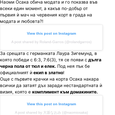
Наоми Осака обича модата и го показва във
всеки един момент, а какъв по-добър от
първия ѝ мач на червения корт в града на
модата и любовта?!
View this post on Instagram
A post shared by Roland-Garros (@rolandgarros)
За срещата с германката Лаура Зигемунд, в
която победи с 6:3, 7:6(3), тя се появи с
дълга
черна пола от тюл и елек.
Под нея пък бе
официалният ѝ
екип в златно
!
Още с първите крачки на корта Осака накара
всички да затаят дъх заради нестандартната ѝ
визия, която е
комплимент към домакините.
View this post on Instagram
A post shared by 大坂なおみ (@naomiosaka)