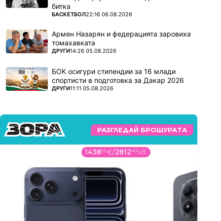
битка
ПОВЕЧЕ ОТ
БАСКЕТБОЛ
22:16 06.08.2026
Армен Назарян и федерацията заровиха
томахавката
ПОВЕЧЕ ОТ
ДРУГИ
14:26 05.08.2026
БОК осигури стипендии за 16 млади
спортисти в подготовка за Дакар 2026
ПОВЕЧЕ ОТ
ДРУГИ
11:11 05.08.2026
РАЗГЛЕДАЙ БРОШУРАТА
1438
00
€
/
2812
49
лв.