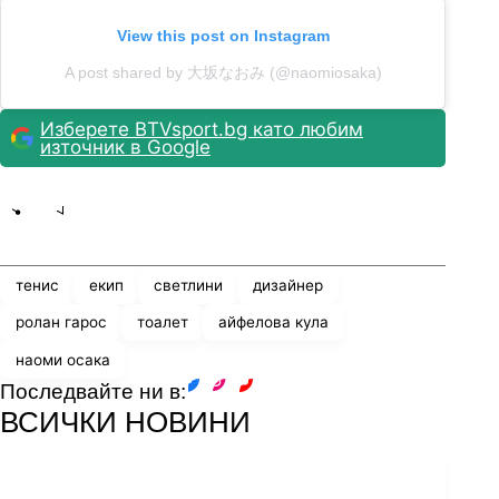
View this post on Instagram
A post shared by 大坂なおみ (@naomiosaka)
Изберете BTVsport.bg като любим
източник в Google
Share
save
тенис
екип
светлини
дизайнер
ролан гарос
тоалет
айфелова кула
наоми осака
Последвайте ни в:
facebook
instagram
youtube
ВСИЧКИ НОВИНИ