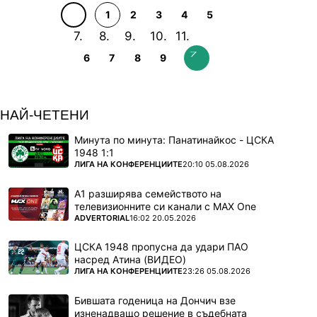
1
2
3
4
5
6
7
8
9
НАЙ-ЧЕТЕНИ
Минута по минута: Панатинайкос - ЦСКА
1948 1:1
ПОВЕЧЕ ОТ
ЛИГА НА КОНФЕРЕНЦИИТЕ
20:10 05.08.2026
А1 разширява семейството на
телевизионните си канали с MAX One
ПОВЕЧЕ ОТ
ADVERTORIAL
16:02 20.05.2026
ЦСКА 1948 пропусна да удари ПАО
насред Атина (ВИДЕО)
ПОВЕЧЕ ОТ
ЛИГА НА КОНФЕРЕНЦИИТЕ
23:26 05.08.2026
Бившата годеница на Дончич взе
изненадващо решение в съдебната