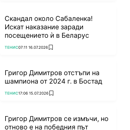
Скандал около Сабаленка!
Искат наказание заради
посещението ѝ в Беларус
ПОВЕЧЕ ОТ
ТЕНИС
07:11 16.07.2026
add favorites
Григор Димитров отстъпи на
шампиона от 2024 г. в Бостад
ПОВЕЧЕ ОТ
ТЕНИС
17:06 15.07.2026
add favorites
Григор Димитров се измъчи, но
отново е на победния път