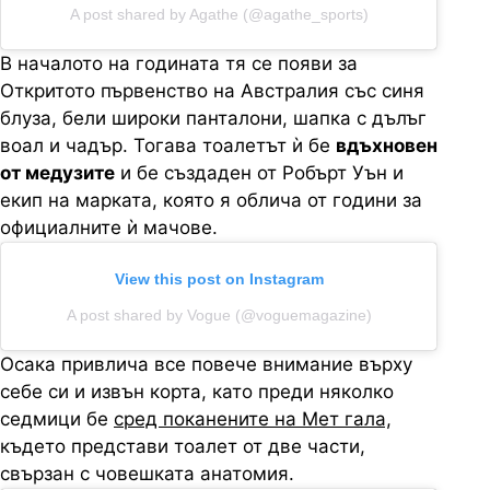
A post shared by Agathe (@agathe_sports)
В началото на годината тя се появи за
Откритото първенство на Австралия със синя
блуза, бели широки панталони, шапка с дълъг
воал и чадър. Тогава тоалетът ѝ бе
вдъхновен
от медузите
и бе създаден от Робърт Уън и
екип на марката, която я облича от години за
официалните ѝ мачове.
View this post on Instagram
A post shared by Vogue (@voguemagazine)
Осака привлича все повече внимание върху
себе си и извън корта, като преди няколко
седмици бе
сред поканените на Мет гала,
където представи тоалет от две части,
свързан с човешката анатомия.