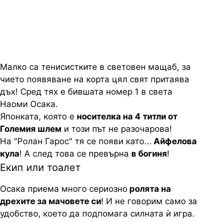
Ролан Гарос
Малко са тенисистките в световен мащаб, за
чието появяване на корта цял свят притаява
дъх! Сред тях е бившата номер 1 в света
Наоми Осака.
Японката, която е
носителка на 4 титли от
Големия шлем
и този път не разочарова!
На "Ролан Гарос" тя се появи като...
Айфелова
кула
! А след това се превърна
в богиня
!
Екип или тоалет
Осака приема много сериозно
ролята на
дрехите за мачовете си
! И не говорим само за
удобство, което да подпомага силната ѝ игра.