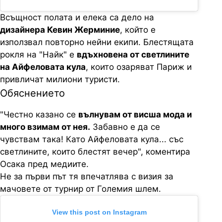
Всъщност полата и елека са дело на
дизайнера Кевин Жерминие
, който е
използвал повторно нейни екипи. Блестящата
рокля на "Найк" е
вдъхновена от светлините
на Айфеловата кула
, които озаряват Париж и
привличат милиони туристи.
Обяснението
"Честно казано се
вълнувам от висша мода и
много взимам от нея.
Забавно е да се
чувствам така! Като Айфеловата кула... със
светлините, които блестят вечер", коментира
Осака пред медиите.
Не за първи път тя впечатлява с визия за
мачовете от турнир от Големия шлем.
View this post on Instagram