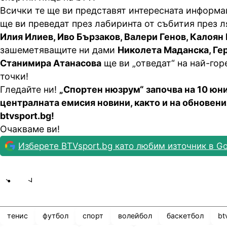
Всички те ще ви представят интересната информа
ще ви преведат през лабиринта от събития през 
Илия Илиев, Иво Бързаков, Валери Генов, Калоян
зашеметяващите ни дами
Николета
Маданска
, Ге
Станимира Атанасова
ще ви „отведат“ на най-го
точки!
Гледайте ни!
„Спортен
нюзрум
“ започва на 10 юн
централната емисия новини, както и на обновени
btvsport.bg!
Очакваме ви!
Изберете BTVsport.bg като любим източник в Go
Share
save
тенис
футбол
спорт
волейбол
баскетбол
bt