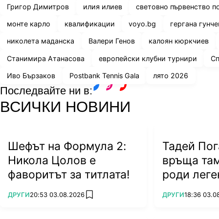
Григор Димитров
илия илиев
световно първенство п
монте карло
квалификации
voyo.bg
гергана гунче
николета маданска
Валери Генов
калоян кюркчиев
Станимира Атанасова
европейски клубни турнири
С
Иво Бързаков
Postbank Tennis Gala
лято 2026
Последвайте ни в:
facebook
instagram
youtube
ВСИЧКИ НОВИНИ
Шефът на Формула 2:
Тадей Пог
Никола Цолов е
връща там
фаворитът за титлата!
роди леге
ПОВЕЧЕ ОТ
ПОВЕЧЕ ОТ
ДРУГИ
20:53 03.08.2026
ДРУГИ
18:36 03.0
add favorites