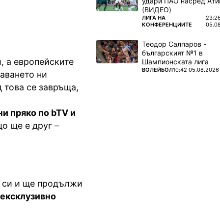
удари ПАО насред Ати
(ВИДЕО)
ПОВЕЧЕ ОТ
ЛИГА НА
23:2
КОНФЕРЕНЦИИТЕ
05.0
Теодор Салпаров -
българският №1 в
, а европейските
Шампионската лига
ПОВЕЧЕ ОТ
ВОЛЕЙБОЛ
10:42 05.08.2026
аването ни
д това се завръща,
ни пряко по bTV и
о ще е друг –
а си и ще продължи
ексклузивно