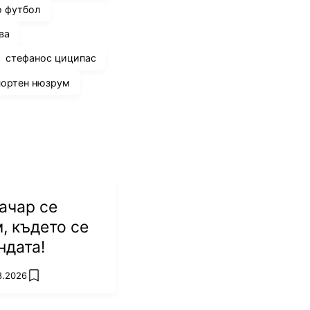
о футбол
ва
стефанос циципас
портен нюзрум
ачар се
, където се
ндата!
8.2026
add favorites