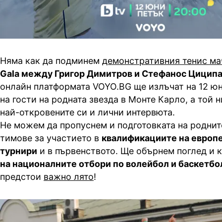
Няма как да подминем
демонстративния тенис ма
Gala между Григор Димитров и
Стефанос
Циципа
онлайн платформата VOYO.BG ще излъчат на 12 ю
на гости на родната звезда в Монте Карло, а той н
най-откровените си и лични интервюта.
Не можем да пропуснем и подготовката на родни
тимове за участието в
квалификациите на европ
турнири
и в първенството. Ще обърнем поглед и
на националните отбори по волейбол и баскетбо
предстои
важно лято
!