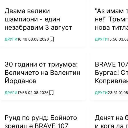
Двама велики
"Аз имам т
шампиони - един
не!" Тръм
незабравим 3 август
нова титл
ПОВЕЧЕ ОТ
ПОВЕЧЕ ОТ
ДРУГИ
16:46 03.08.2026
ДРУГИ
15:56 03.0
add favorites
30 години от триумфа:
BRAVE 107
Величието на Валентин
Бургас! С
Йорданов
Копривлен
завърна с
ПОВЕЧЕ ОТ
ПОВЕЧЕ ОТ
ДРУГИ
17:56 02.08.2026
ДРУГИ
23:31 01.0
add favorites
(ВИДЕО)
Рунд по рунд: Бойното
Денят на 
зрелище BRAVE 107
и кога да 