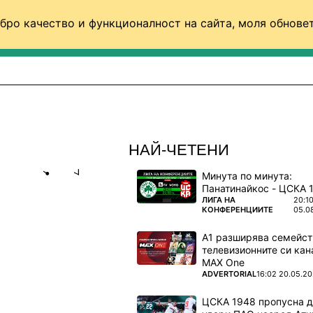
бро качество и функционалност на сайта, моля обновет
ФУТБОЛ (СВЯТ)
БАСКЕТБОЛ
ВОЛЕЙБОЛ
НАЙ-ЧЕТЕНИ
Минута по минута:
Share
save
ПОВЕЧЕ ОТ
ЛИГА НА
20:1
КОНФЕРЕНЦИИТЕ
05.0
ЕТЕН
А1 разширява семейст
телевизионните си кан
MAX One
ето ще е в
ПОВЕЧЕ ОТ
ADVERTORIAL
16:02 20.05.2
ЦСКА 1948 пропусна 