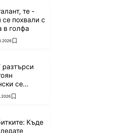
алант, те -
п се похвали с
а в голфа
8.2026
add favorites
 разтърси
тоян
ски се
 победа!
8.2026
add favorites
битките: Къде
гледате