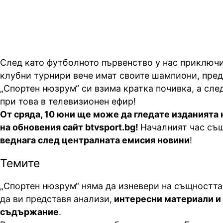
След като футболното първенство у нас приключи
клубни турнири вече имат своите шампиони, пред
„Спортен
нюзрум
“ си взима кратка почивка, а сле
при това в телевизионен ефир!
От сряда, 10 юни ще може да гледате изданията 
на обновения сайт btvsport.bg!
Началният час същ
веднага след централната емисия новини
!
Темите
„Спортен
нюзрум
“ няма да изневери на същностт
да ви представя анализи,
интересни материали и
съдържание
.