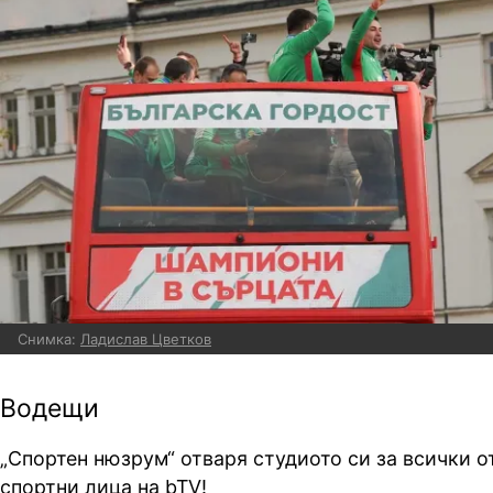
Снимка:
Ладислав Цветков
Водещи
„Спортен
нюзрум
“ отваря студиото си за всички 
спортни лица на bTV!