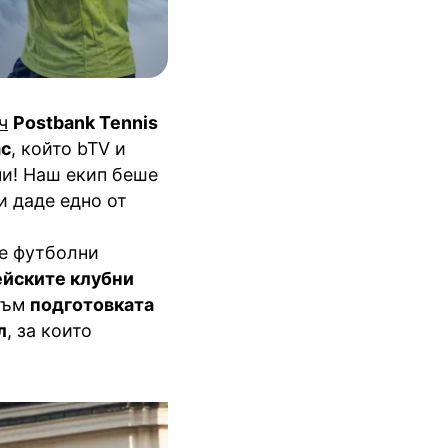
ч
Postbank Tennis
с
, който bTV и
ни! Наш екип беше
и даде едно от
те футболни
ейските клубни
 към
подготовката
л
, за които