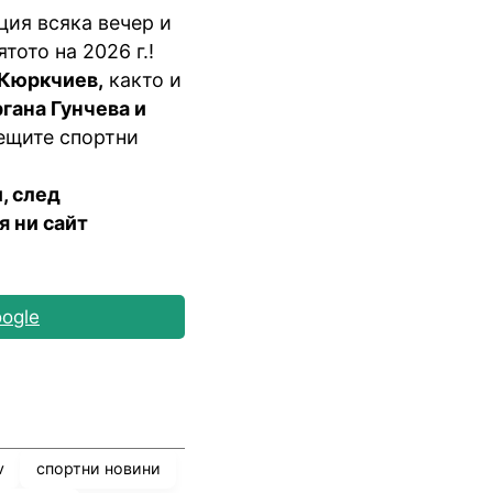
ция всяка вечер и
лятото на 2026
г
.!
Кюркчиев
,
както и
ргана Гунчева и
рещите спортни
и, след
я ни сайт
ogle
v
спортни новини