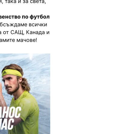
 така и за света,
венство по футбол
обсъждаме всички
а от
САЩ
, Канада и
самите мачове!