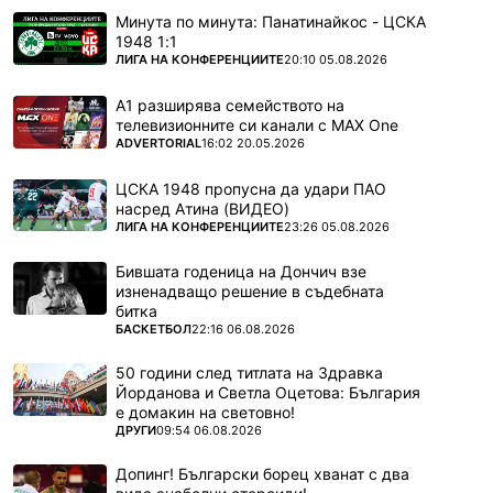
Минута по минута: Панатинайкос - ЦСКА
1948 1:1
ПОВЕЧЕ ОТ
ЛИГА НА КОНФЕРЕНЦИИТЕ
20:10 05.08.2026
А1 разширява семейството на
телевизионните си канали с MAX One
ПОВЕЧЕ ОТ
ADVERTORIAL
16:02 20.05.2026
ЦСКА 1948 пропусна да удари ПАО
насред Атина (ВИДЕО)
ПОВЕЧЕ ОТ
ЛИГА НА КОНФЕРЕНЦИИТЕ
23:26 05.08.2026
Бившата годеница на Дончич взе
изненадващо решение в съдебната
битка
ПОВЕЧЕ ОТ
БАСКЕТБОЛ
22:16 06.08.2026
50 години след титлата на Здравка
Йорданова и Светла Оцетова: България
е домакин на световно!
ПОВЕЧЕ ОТ
ДРУГИ
09:54 06.08.2026
Допинг! Български борец хванат с два