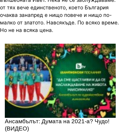
вълшебната Ивет. Нека не се заблуждаваме:
от тях вече единственото, което България
очаква занапред е нищо повече и нищо по-
малко от златото. Навсякъде. По всяко време.
Но не на всяка цена.
Ансамбълът: Думата на 2021-а? Чудо!
(ВИДЕО)