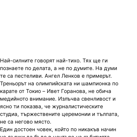
формулата на успеха треньорът
на олимпийската шампионка по
карате
Най-силните говорят най-тихо. Тях ще ги
познаете по делата, а не по думите. На думи
те са пестеливи. Ангел Ленков е примерът.
Треньорът на олимпийската ни шампионка по
карате от Токио – Ивет Горанова, не обича
медийното внимание. Излъчва свенливост и
ясно ти показва, че журналистическите
студиа, тържествените церемонии и тълпата,
не са негово място.
Един достоен човек, който по никакъв начин