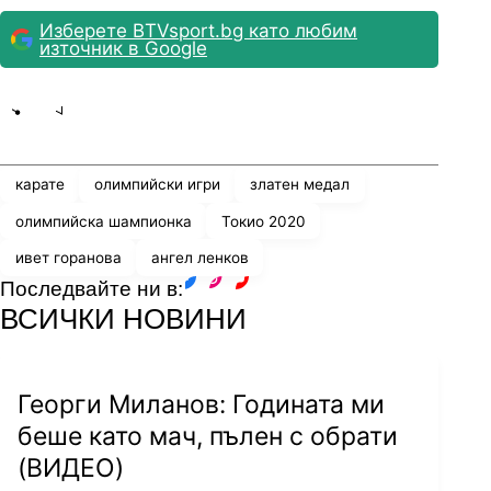
Изберете BTVsport.bg като любим
източник в Google
Share
save
карате
олимпийски игри
златен медал
олимпийска шампионка
Токио 2020
ивет горанова
ангел ленков
Последвайте ни в:
facebook
instagram
youtube
ВСИЧКИ НОВИНИ
Георги Миланов: Годината ми
беше като мач, пълен с обрати
(ВИДЕО)