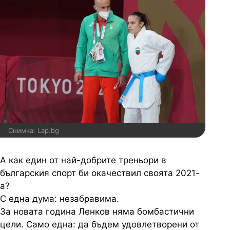
Снимка: Lap.bg
А как един от най-добрите треньори в
българския спорт би окачествил своята 2021-
а?
С една дума: незабравима.
За новата година Ленков няма бомбастични
цели. Само една: да бъдем удовлетворени от