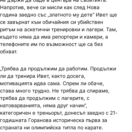
не държи да бъде в центъра на събитията.
Напротив, вече си мисли как след Нова
година заедно със „златното му дете“ Ивет ще
се завърнат към обичайния си убийствен
ритъм на аскетични тренировки и лагери. Там,
където няма да има репортери и камери, а
телефоните им по възможност ще са без
обхват.
„Трябва да продължим да работим. Продължи
ли да тренира Ивет, както досега,
мотивацията идва сама. Спрем ли обаче,
става много трудно. Не трябва да спираме,
трябва да продължим с лагерите, с
натоварванията, няма друг начин“,
категоричен е треньорът, донесъл заедно с 21-
годишната Горанова историческа първа за
страната ни олимпийска титла по карате.