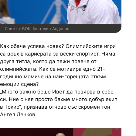
Снимка: БОК, Костадин Андонов
Как обаче успява човек? Олимпийските игри
са връх в кариерата за всеки спортист. Няма
друга титла, която да тежи повече от
олимпийската. Как се мотивира едно 21-
годишно момиче на най-горещата откъм
емоции сцена?
„Много важно беше Ивет да повярва в себе
си. Ние с нея просто бяхме много добър екип
в Токио“, признава отново със скромен тон
Ангел Ленков.