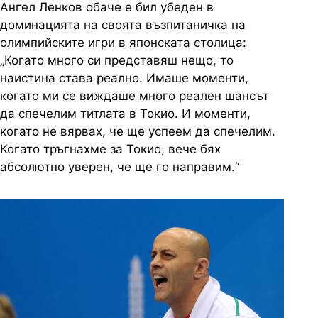
Ангел Ленков обаче е бил убеден в
доминацията на своята възпитаничка на
олимпийските игри в японската столица:
„Когато много си представяш нещо, то
наистина става реално. Имаше моменти,
когато ми се виждаше много реален шансът
да спечелим титлата в Токио. И моменти,
когато не вярвах, че ще успеем да спечелим.
Когато тръгнахме за Токио, вече бях
абсолютно уверен, че ще го направим.“