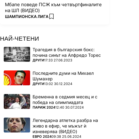
Мбапе поведе ПСЖ към четвъртфиналите
на ШЛ (ВИДЕО)
ПОВЕЧЕ ОТ
ШАМПИОНСКА ЛИГА
add favorites
НАЙ-ЧЕТЕНИ
Трагедия в българския бокс:
почина синът на Алфредо Торес
ПОВЕЧЕ ОТ
ДРУГИ
17:33 27.06.2023
Последните думи на Михаел
Шумахер
ПОВЕЧЕ ОТ
ДРУГИ
13:02 30.12.2024
Бременна в седмия месец и с
победа на олимпиадата
ПОВЕЧЕ ОТ
ПАРИЖ 2024
12:40 30.07.2024
Легендарна атлетка разбра на
живо в ефир, че мъжът ѝ
изневерява (ВИДЕО)
ПОВЕЧЕ ОТ
ЕВРО 2024
09:38 25.06.2024