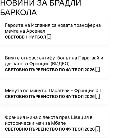
НОВИНИ ЗА БРАДЛИ
БАРКОЛА
Героите на Испания са новата трансферна
мечта на Арсенал
ПОВЕЧЕ ОТ
СВЕТОВЕН ФУТБОЛ
add favorites
Вижте отново: антифутболът на Парагвай и
дузпата за Франция (ВИДЕО)
ПОВЕЧЕ ОТ
СВЕТОВНО ПЪРВЕНСТВО ПО ФУТБОЛ 2026
add favorites
Минута по минута: Парагвай - Франция 0:1
ПОВЕЧЕ ОТ
СВЕТОВНО ПЪРВЕНСТВО ПО ФУТБОЛ 2026
add favorites
Франция мина с лекота през Швеция в
исторически мач за Мбапе
ПОВЕЧЕ ОТ
СВЕТОВНО ПЪРВЕНСТВО ПО ФУТБОЛ 2026
add favorites