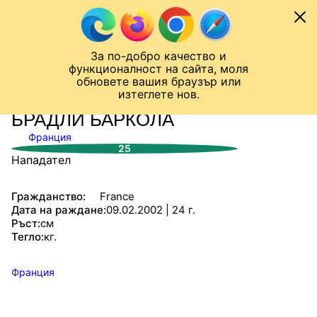
Към съдържанието
МОБИЛ
За по-добро качество и
Шампионска лига
Лига Европа
Лига на Конференциите
функционалност на сайта, моля
ЧАЛО
СТАТИСТИКИ
обновете вашия браузър или
изтеглете нов.
БРАДЛИ БАРКОЛА
Франция
25
Нападател
Гражданство:
France
Дата на раждане:
09.02.2002 | 24 г.
Ръст:
см
Тегло:
кг.
Франция