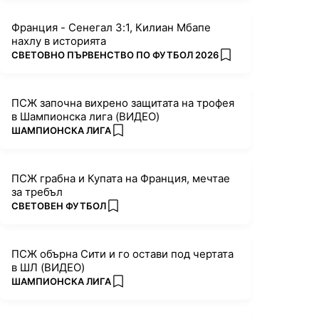
Франция - Сенегал 3:1, Килиан Мбапе
нахлу в историята
ПОВЕЧЕ ОТ
СВЕТОВНО ПЪРВЕНСТВО ПО ФУТБОЛ 2026
add favorites
ПСЖ започна вихрено защитата на трофея
в Шампионска лига (ВИДЕО)
ПОВЕЧЕ ОТ
ШАМПИОНСКА ЛИГА
add favorites
ПСЖ грабна и Купата на Франция, мечтае
за требъл
ПОВЕЧЕ ОТ
СВЕТОВЕН ФУТБОЛ
add favorites
ПСЖ обърна Сити и го остави под чертата
в ШЛ (ВИДЕО)
ПОВЕЧЕ ОТ
ШАМПИОНСКА ЛИГА
add favorites