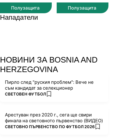
Полузащита
Полузащита
Нападатели
НОВИНИ ЗА BOSNIA AND
HERZEGOVINA
Пирло след "руския проблем": Вече не
съм кандидат за селекционер
ПОВЕЧЕ ОТ
СВЕТОВЕН ФУТБОЛ
add favorites
Арестуван през 2020 г., сега ще свири
финала на световното първенство (ВИДЕО)
ПОВЕЧЕ ОТ
СВЕТОВНО ПЪРВЕНСТВО ПО ФУТБОЛ 2026
add favorites