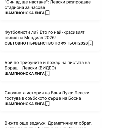
"Син ад ще настане": Левски разпродаде
стадиона за часове
ПОВЕЧЕ ОТ
ШАМПИОНСКА ЛИГА
add favorites
Футболисти ли? Ето го най-красивият
съдия на Мондиал 2026!
ПОВЕЧЕ ОТ
СВЕТОВНО ПЪРВЕНСТВО ПО ФУТБОЛ 2026
add favorites
Бой по трибуните и пожар на пистата на
Борац - Левски (ВИДЕО)
ПОВЕЧЕ ОТ
ШАМПИОНСКА ЛИГА
add favorites
Сложната история на Баня Лука: Левски
гостува в сръбското сърце на Босна
ПОВЕЧЕ ОТ
ШАМПИОНСКА ЛИГА
add favorites
Вижте още веднъж: Драматичният обрат,