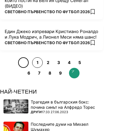
който постигна Белгия срещу Сенегал
(ВИДЕО)
ПОВЕЧЕ ОТ
СВЕТОВНО ПЪРВЕНСТВО ПО ФУТБОЛ 2026
add favorites
Един Джеко изпревари Кристиано Роналдо
и Лука Модрич, а Лионел Меси няма шанс!
ПОВЕЧЕ ОТ
СВЕТОВНО ПЪРВЕНСТВО ПО ФУТБОЛ 2026
add favorites
1
2
3
4
5
6
7
8
9
НАЙ-ЧЕТЕНИ
Трагедия в българския бокс:
почина синът на Алфредо Торес
ПОВЕЧЕ ОТ
ДРУГИ
17:33 27.06.2023
Последните думи на Михаел
Шумахер