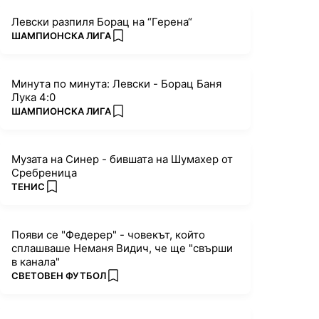
Левски разпиля Борац на “Герена“
ПОВЕЧЕ ОТ
ШАМПИОНСКА ЛИГА
add favorites
Минута по минута: Левски - Борац Баня
Лука 4:0
ПОВЕЧЕ ОТ
ШАМПИОНСКА ЛИГА
add favorites
Музата на Синер - бившата на Шумахер от
Сребреница
ПОВЕЧЕ ОТ
ТЕНИС
add favorites
Появи се "Федерер" - човекът, който
сплашваше Неманя Видич, че ще "свърши
в канала"
ПОВЕЧЕ ОТ
СВЕТОВЕН ФУТБОЛ
add favorites