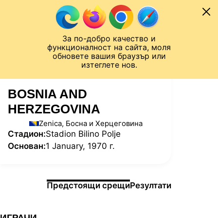
Към съдържанието
МОБИЛ
За по-добро качество и
Шампионска лига
Лига Европа
Лига на Конференциите
функционалност на сайта, моля
ЧАЛО
СТАТИСТИКИ
обновете вашия браузър или
изтеглете нов.
BOSNIA AND
HERZEGOVINA
Zenica, Босна и Херцеговина
Стадион:
Stadion Bilino Polje
Основан:
1 January, 1970 г.
Информация за мача
Предстоящи срещи
Резултати
ИГРАЧИ