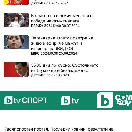
ПОВЕЧЕ ОТ
ДРУГИ
13:02 30.12.2024
Бременна в седмия месец и с
победа на олимпиадата
ПОВЕЧЕ ОТ
ПАРИЖ 2024
12:40 30.07.2024
Легендарна атлетка разбра на
живо в ефир, че мъжът ѝ
изневерява (ВИДЕО)
ПОВЕЧЕ ОТ
ЕВРО 2024
09:38 25.06.2024
3500 дни по-късно: Състоянието
на Шумахер е безнадеждно
ПОВЕЧЕ ОТ
ДРУГИ
10:30 07.09.2023
Твоят спортен портал. Последни новини, резултати на