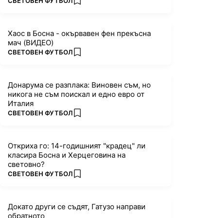
ПОВЕЧЕ ОТ
СВЕТОВЕН ФУТБОЛ
add favorites
Хаос в Босна - окървавен фен прекъсна
мач (ВИДЕО)
ПОВЕЧЕ ОТ
СВЕТОВЕН ФУТБОЛ
add favorites
Донарума се разплака: Виновен съм, но
никога не съм поискал и едно евро от
Италия
ПОВЕЧЕ ОТ
СВЕТОВЕН ФУТБОЛ
add favorites
Откриха го: 14-годишният "крадец" ли
класира Босна и Херцеговина на
световно?
ПОВЕЧЕ ОТ
СВЕТОВЕН ФУТБОЛ
add favorites
Докато други се съдят, Гатузо направи
обратното