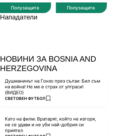
Полузащита
Полузащита
Нападатели
НОВИНИ ЗА BOSNIA AND
HERZEGOVINA
Душманинът на Гонзо през сълзи: Бил съм
на война! Не ме е страх от ултраси!
(ВИДЕО)
ПОВЕЧЕ ОТ
СВЕТОВЕН ФУТБОЛ
add favorites
Като на филм: Вратарят, който не изгоря,
не се удави и не уби най-добрия си
приятел