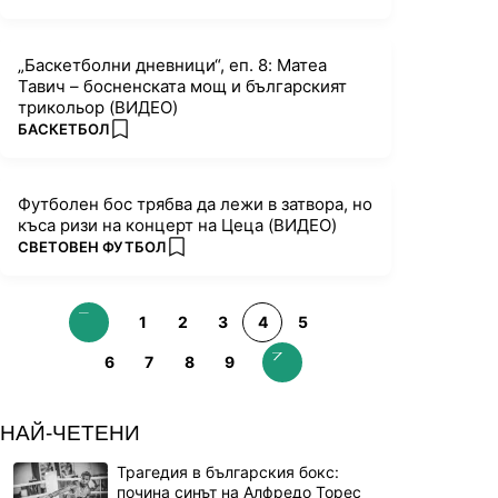
„Баскетболни дневници“, еп. 8: Матеа
Тавич – босненската мощ и българският
трикольор (ВИДЕО)
ПОВЕЧЕ ОТ
БАСКЕТБОЛ
add favorites
Футболен бос трябва да лежи в затвора, но
къса ризи на концерт на Цеца (ВИДЕО)
ПОВЕЧЕ ОТ
СВЕТОВЕН ФУТБОЛ
add favorites
1
2
3
4
5
6
7
8
9
НАЙ-ЧЕТЕНИ
Трагедия в българския бокс:
почина синът на Алфредо Торес