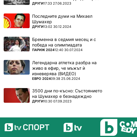
ПОВЕЧЕ ОТ
ДРУГИ
17:33 27.06.2023
Последните думи на Михаел
Шумахер
ПОВЕЧЕ ОТ
ДРУГИ
13:02 30.12.2024
Бременна в седмия месец и с
победа на олимпиадата
ПОВЕЧЕ ОТ
ПАРИЖ 2024
12:40 30.07.2024
Легендарна атлетка разбра на
живо в ефир, че мъжът ѝ
изневерява (ВИДЕО)
ПОВЕЧЕ ОТ
ЕВРО 2024
09:38 25.06.2024
3500 дни по-късно: Състоянието
на Шумахер е безнадеждно
ПОВЕЧЕ ОТ
ДРУГИ
10:30 07.09.2023