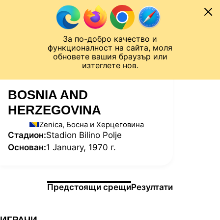
Към съдържанието
МОБИЛ
За по-добро качество и
Шампионска лига
Лига Европа
Лига на Конференциите
функционалност на сайта, моля
ЧАЛО
СТАТИСТИКИ
обновете вашия браузър или
изтеглете нов.
BOSNIA AND
HERZEGOVINA
Zenica, Босна и Херцеговина
Стадион:
Stadion Bilino Polje
Основан:
1 January, 1970 г.
Информация за мача
Предстоящи срещи
Резултати
ИГРАЧИ