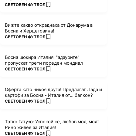
ПОВЕЧЕ ОТ
СВЕТОВЕН ФУТБОЛ
add favorites
Вижте какво откраднаха от Донарума в
Босна и Херцеговина!
ПОВЕЧЕ ОТ
СВЕТОВЕН ФУТБОЛ
add favorites
Босна шокира Италия, "адзурите"
пропускат трети пореден мондиал
ПОВЕЧЕ ОТ
СВЕТОВЕН ФУТБОЛ
add favorites
Оферта като никоя друга! Предлагат Лада и
картофи за Босна - Италия от... балкон?
ПОВЕЧЕ ОТ
СВЕТОВЕН ФУТБОЛ
add favorites
Татко Гатузо: Успокой се, любов моя, моят
Рино живее за Италия!
ПОВЕЧЕ ОТ
СВЕТОВЕН ФУТБОЛ
add favorites