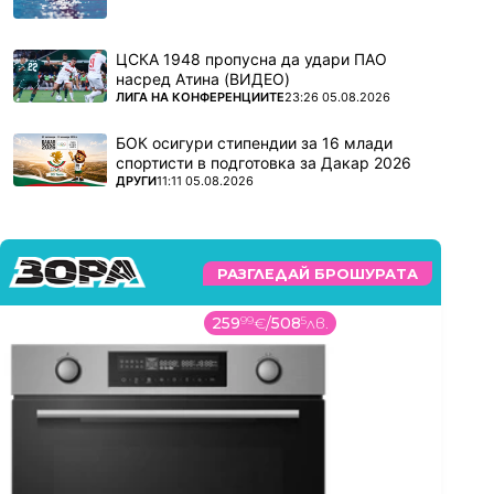
ЦСКА 1948 пропусна да удари ПАО
насред Атина (ВИДЕО)
ПОВЕЧЕ ОТ
ЛИГА НА КОНФЕРЕНЦИИТЕ
23:26 05.08.2026
БОК осигури стипендии за 16 млади
спортисти в подготовка за Дакар 2026
ПОВЕЧЕ ОТ
ДРУГИ
11:11 05.08.2026
РАЗГЛЕДАЙ БРОШУРАТА
259
99
€
/
508
5
лв.