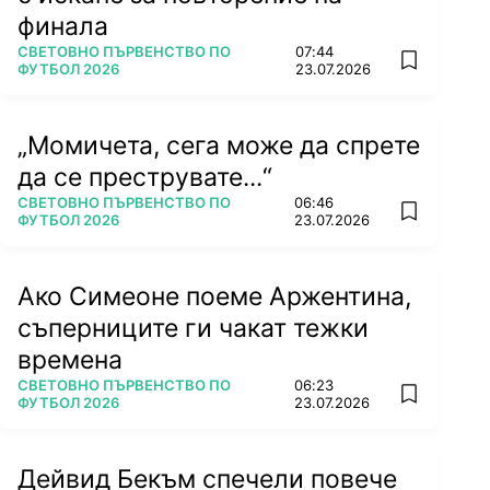
финала
ПОВЕЧЕ ОТ
СВЕТОВНО ПЪРВЕНСТВО ПО
07:44
add favorit
ФУТБОЛ 2026
23.07.2026
„Момичета, сега може да спрете
да се преструвате...“
ПОВЕЧЕ ОТ
СВЕТОВНО ПЪРВЕНСТВО ПО
06:46
add favorit
ФУТБОЛ 2026
23.07.2026
Ако Симеоне поеме Аржентина,
съперниците ги чакат тежки
времена
ПОВЕЧЕ ОТ
СВЕТОВНО ПЪРВЕНСТВО ПО
06:23
add favorit
ФУТБОЛ 2026
23.07.2026
Дейвид Бекъм спечели повече