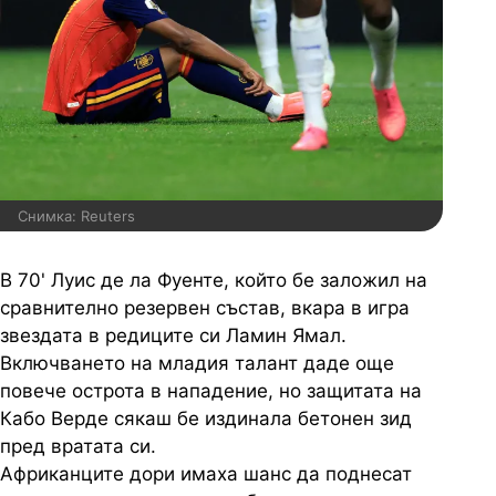
Снимка: Reuters
В 70' Луис де ла Фуенте, който бе заложил на
сравнително резервен състав, вкара в игра
звездата в редиците си Ламин Ямал.
Включването на младия талант даде още
повече острота в нападение, но защитата на
Кабо Верде сякаш бе издинала бетонен зид
пред вратата си.
Африканците дори имаха шанс да поднесат