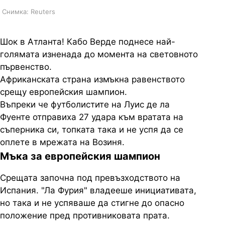
Снимка: Reuters
Шок в Атланта! Кабо Верде поднесе най-
голямата изненада до момента на световното
първенство.
Африканската страна измъкна равенството
срещу европейския шампион.
Въпреки че футболистите на Луис де ла
Фуенте отправиха 27 удара към вратата на
съперника си, топката така и не успя да се
оплете в мрежата на Возиня.
Мъка за европейския шампион
Срещата започна под превъзходството на
Испания. "Ла Фурия" владееше инициативата,
но така и не успяваше да стигне до опасно
положение пред противниковата прата.