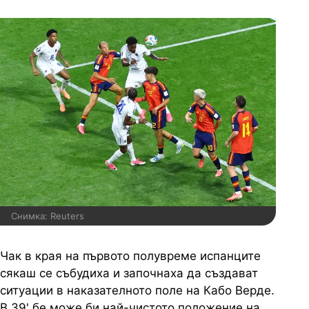
Снимка: Reuters
Чак в края на първото полувреме испанците
сякаш се събудиха и започнаха да създават
ситуации в наказателното поле на Кабо Верде.
В 39' бе може би най-чистото положение на