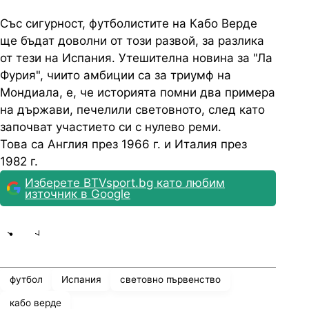
Със сигурност, футболистите на Кабо Верде
ще бъдат доволни от този развой, за разлика
от тези на Испания. Утешителна новина за "Ла
Фурия", чиито амбиции са за триумф на
Мондиала, е, че историята помни два примера
на държави, печелили световното, след като
започват участието си с нулево реми.
Това са Англия през 1966 г. и Италия през
1982 г.
Изберете BTVsport.bg като любим
източник в Google
Share
save
футбол
Испания
световно първенство
кабо верде