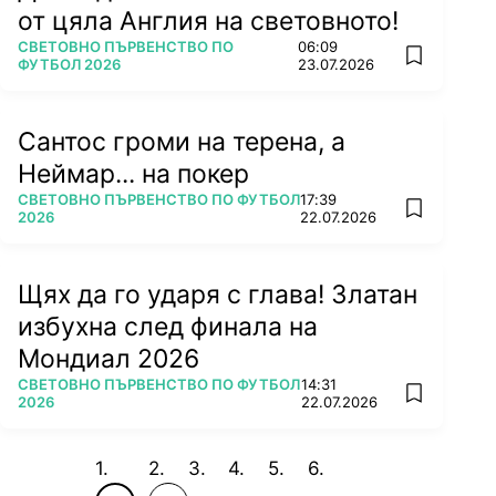
от цяла Англия на световното!
ПОВЕЧЕ ОТ
СВЕТОВНО ПЪРВЕНСТВО ПО
06:09
add favorit
ФУТБОЛ 2026
23.07.2026
Сантос громи на терена, а
Неймар... на покер
ПОВЕЧЕ ОТ
СВЕТОВНО ПЪРВЕНСТВО ПО ФУТБОЛ
17:39
add favorit
2026
22.07.2026
Щях да го ударя с глава! Златан
избухна след финала на
Мондиал 2026
ПОВЕЧЕ ОТ
СВЕТОВНО ПЪРВЕНСТВО ПО ФУТБОЛ
14:31
add favorit
2026
22.07.2026