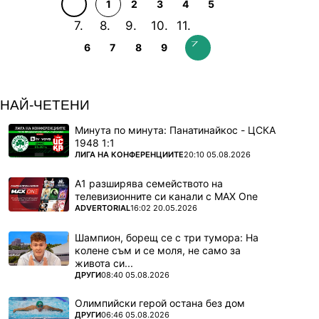
1
2
3
4
5
6
7
8
9
НАЙ-ЧЕТЕНИ
Минута по минута: Панатинайкос - ЦСКА
1948 1:1
ПОВЕЧЕ ОТ
ЛИГА НА КОНФЕРЕНЦИИТЕ
20:10 05.08.2026
А1 разширява семейството на
телевизионните си канали с MAX One
ПОВЕЧЕ ОТ
ADVERTORIAL
16:02 20.05.2026
Шампион, борещ се с три тумора: На
колене съм и се моля, не само за
живота си...
ПОВЕЧЕ ОТ
ДРУГИ
08:40 05.08.2026
Олимпийски герой остана без дом
ПОВЕЧЕ ОТ
ДРУГИ
06:46 05.08.2026