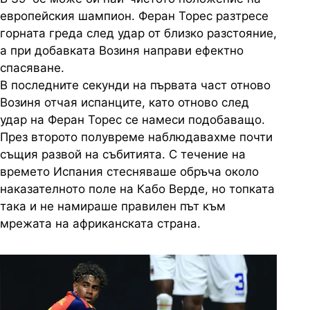
европейския шампион. Феран Торес разтресе
горната греда след удар от близко разстояние,
а при добавката Возиня направи ефектно
спасяване.
В последните секунди на първата част отново
Возиня отчая испанците, като отново след
удар на Феран Торес се намеси подобаващо.
През второто полувреме наблюдавахме почти
същия развой на събитията. С течение на
времето Испания стесняваше обръча около
наказателното поле на Кабо Верде, но топката
така и не намираше правилен път към
мрежата на африканската страна.