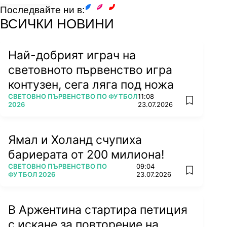
Последвайте ни в:
facebook
instagram
youtube
ВСИЧКИ НОВИНИ
Най-добрият играч на
световното първенство игра
контузен, сега ляга под ножа
ПОВЕЧЕ ОТ
СВЕТОВНО ПЪРВЕНСТВО ПО ФУТБОЛ
11:08
add favorit
2026
23.07.2026
Ямал и Холанд счупиха
бариерата от 200 милиона!
ПОВЕЧЕ ОТ
СВЕТОВНО ПЪРВЕНСТВО ПО
09:04
add favorit
ФУТБОЛ 2026
23.07.2026
В Аржентина стартира петиция
с искане за повторение на