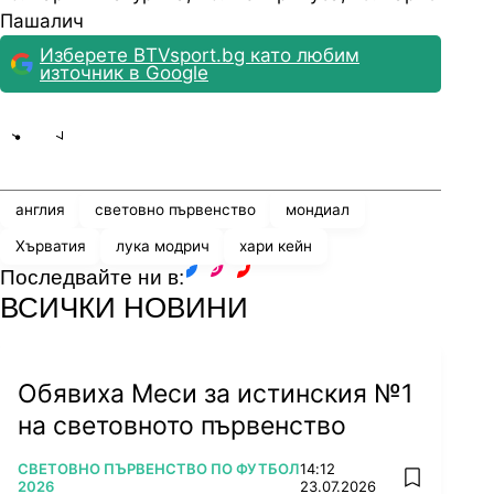
Пашалич
Изберете BTVsport.bg като любим
източник в Google
Share
save
англия
световно първенство
мондиал
Хърватия
лука модрич
хари кейн
Последвайте ни в:
facebook
instagram
youtube
ВСИЧКИ НОВИНИ
Обявиха Меси за истинския №1
на световното първенство
ПОВЕЧЕ ОТ
СВЕТОВНО ПЪРВЕНСТВО ПО ФУТБОЛ
14:12
add favorit
2026
23.07.2026