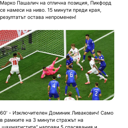
Марко Пашалич на отлична позиция, Пикфорд
се намеси на ниво. 15 минути преди края,
резултатът остава непроменен!
60' - Изключителен Доминик Ливакович! Само
в рамките на 3 минути стражът на
„шахматистите“ направи 5 спасявания и