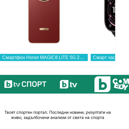
Смартфон Honor MAGIC8 LITE 5G 256/8 REDDISH BROWN , 256 GB, 8 GB...
Твоят спортен портал. Последни новини, резултати на
живо, задълбочени анализи от света на спорта