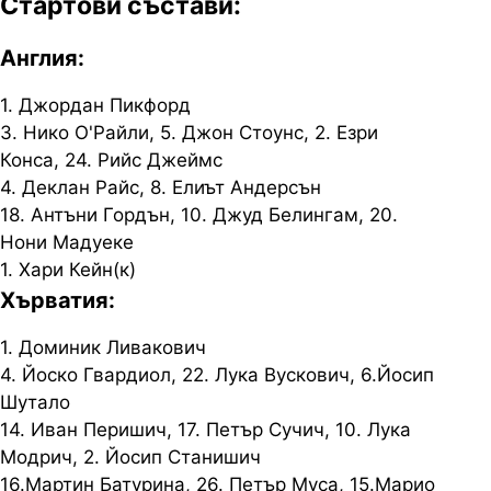
Стартови състави:
Англия:
1. Джордан Пикфорд
3. Нико О'Райли, 5. Джон Стоунс, 2. Езри
Конса, 24. Рийс Джеймс
4. Деклан Райс, 8. Елиът Андерсън
18. Антъни Гордън, 10. Джуд Белингам, 20.
Нони Мадуеке
1. Хари Кейн(к)
Хърватия:
1. Доминик Ливакович
4. Йоско Гвардиол, 22. Лука Вускович, 6.Йосип
Шутало
14. Иван Перишич, 17. Петър Сучич, 10. Лука
Модрич, 2. Йосип Станишич
16.Мартин Батурина, 26. Петър Муса, 15.Марио