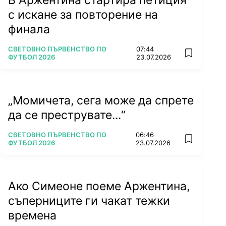
В Аржентина стартира петиция
с искане за повторение на
финала
ПОВЕЧЕ ОТ
СВЕТОВНО ПЪРВЕНСТВО ПО
07:44
add favorit
ФУТБОЛ 2026
23.07.2026
„Момичета, сега може да спрете
да се преструвате...“
ПОВЕЧЕ ОТ
СВЕТОВНО ПЪРВЕНСТВО ПО
06:46
add favorit
ФУТБОЛ 2026
23.07.2026
Ако Симеоне поеме Аржентина,
съперниците ги чакат тежки
времена