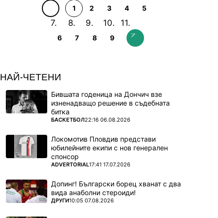
1
2
3
4
5
6
7
8
9
НАЙ-ЧЕТЕНИ
Бившата годеница на Дончич взе
изненадващо решение в съдебната
битка
ПОВЕЧЕ ОТ
БАСКЕТБОЛ
22:16 06.08.2026
Локомотив Пловдив представи
юбилейните екипи с нов генерален
спонсор
ПОВЕЧЕ ОТ
ADVERTORIAL
17:41 17.07.2026
Допинг! Български борец хванат с два
вида анаболни стероиди!
ПОВЕЧЕ ОТ
ДРУГИ
10:05 07.08.2026