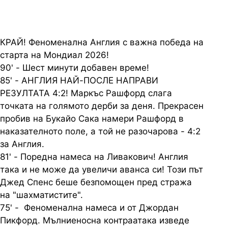
КРАЙ! Феноменална Англия с важна победа на
старта на Мондиал 2026!
90' - Шест минути добавен време!
85' - АНГЛИЯ НАЙ-ПОСЛЕ НАПРАВИ
РЕЗУЛТАТА 4:2! Маркъс Рашфорд слага
точката на голямото дерби за деня. Прекрасен
пробив на Букайо Сака намери Рашфорд в
наказателното поле, а той не разочарова - 4:2
за Англия.
81' - Поредна намеса на Ливакович! Англия
така и не може да увеличи аванса си! Този път
Джед Спенс беше безпомощен пред стража
на "шахматистите".
75' - Феноменална намеса и от Джордан
Пикфорд. Мълниеносна контраатака изведе