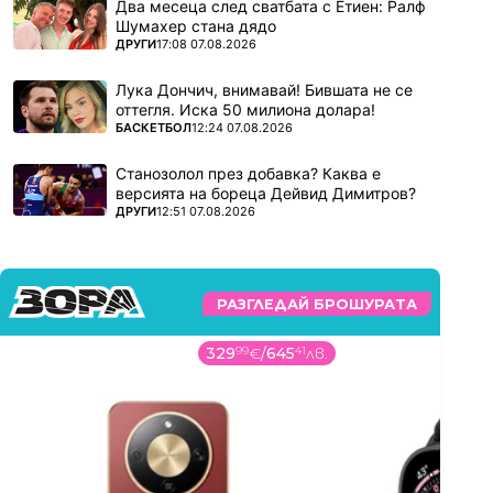
Два месеца след сватбата с Етиен: Ралф
Шумахер стана дядо
ПОВЕЧЕ ОТ
ДРУГИ
17:08 07.08.2026
Лука Дончич, внимавай! Бившата не се
оттегля. Иска 50 милиона долара!
ПОВЕЧЕ ОТ
БАСКЕТБОЛ
12:24 07.08.2026
Станозолол през добавка? Каква е
версията на бореца Дейвид Димитров?
ПОВЕЧЕ ОТ
ДРУГИ
12:51 07.08.2026
РАЗГЛЕДАЙ БРОШУРАТА
329
99
€
/
645
41
лв.