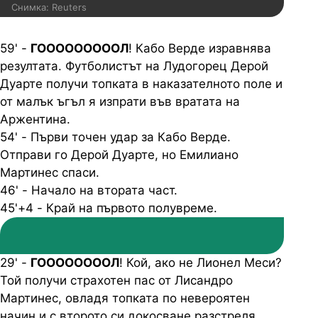
Снимка: Reuters
59' -
ГОООООООООЛ
! Кабо Верде изравнява
резултата. Футболистът на Лудогорец Дерой
Дуарте получи топката в наказателното поле и
от малък ъгъл я изпрати във вратата на
Аржентина.
54' - Първи точен удар за Кабо Верде.
Отправи го Дерой Дуарте, но Емилиано
Мартинес спаси.
46' - Начало на втората част.
45'+4 - Край на първото полувреме.
29' -
ГООООООООЛ
! Кой, ако не Лионел Меси?
Той получи страхотен пас от Лисандро
Мартинес, овладя топката по невероятен
начин и с второто си докосване разстреля