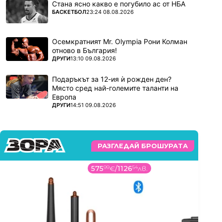
Стана ясно какво е погубило ас от НБА
ПОВЕЧЕ ОТ
БАСКЕТБОЛ
23:24 08.08.2026
Осемкратният Mr. Olympia Рони Колман
отново в България!
ПОВЕЧЕ ОТ
ДРУГИ
13:10 09.08.2026
Подаръкът за 12-ия ѝ рожден ден?
Място сред най-големите таланти на
Европа
ПОВЕЧЕ ОТ
ДРУГИ
14:51 09.08.2026
РАЗГЛЕДАЙ БРОШУРАТА
575
99
€
/
1126
54
лв.