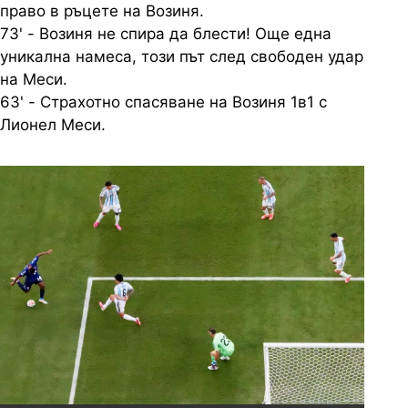
право в ръцете на Возиня.
73' - Возиня не спира да блести! Още една
уникална намеса, този път след свободен удар
на Меси.
63' - Страхотно спасяване на Возиня 1в1 с
Лионел Меси.