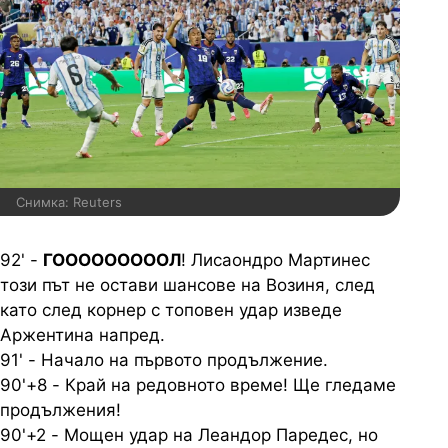
Снимка: Reuters
92' -
ГОООООООООЛ
! Лисаондро Мартинес
този път не остави шансове на Возиня, след
като след корнер с топовен удар изведе
Аржентина напред.
91' - Начало на първото продължение.
90'+8 - Край на редовното време! Ще гледаме
продължения!
90'+2 - Мощен удар на Леандор Паредес, но