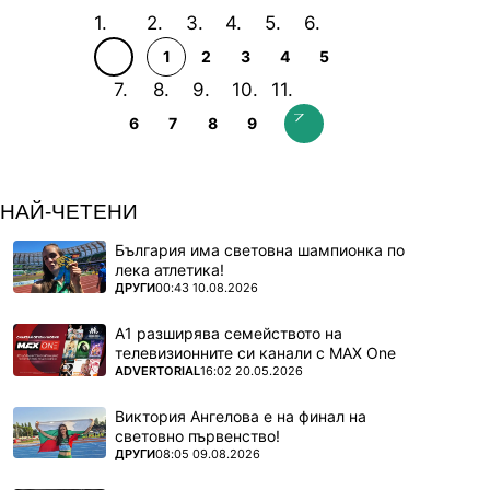
1
2
3
4
5
6
7
8
9
НАЙ-ЧЕТЕНИ
България има световна шампионка по
лека атлетика!
ПОВЕЧЕ ОТ
ДРУГИ
00:43 10.08.2026
А1 разширява семейството на
телевизионните си канали с MAX One
ПОВЕЧЕ ОТ
ADVERTORIAL
16:02 20.05.2026
Виктория Ангелова е на финал на
световно първенство!
ПОВЕЧЕ ОТ
ДРУГИ
08:05 09.08.2026