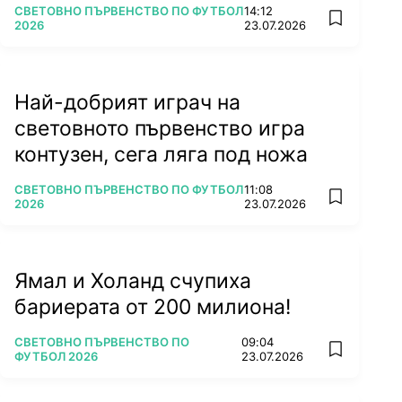
ПОВЕЧЕ ОТ
СВЕТОВНО ПЪРВЕНСТВО ПО ФУТБОЛ
14:12
add favorit
2026
23.07.2026
Най-добрият играч на
световното първенство игра
контузен, сега ляга под ножа
ПОВЕЧЕ ОТ
СВЕТОВНО ПЪРВЕНСТВО ПО ФУТБОЛ
11:08
add favorit
2026
23.07.2026
Ямал и Холанд счупиха
бариерата от 200 милиона!
ПОВЕЧЕ ОТ
СВЕТОВНО ПЪРВЕНСТВО ПО
09:04
add favorit
ФУТБОЛ 2026
23.07.2026