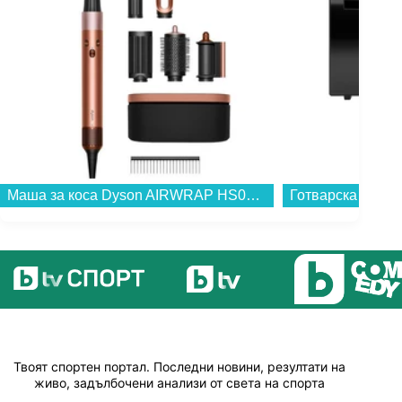
Маша за коса Dyson AIRWRAP HS08 i.d.™ AmSi/PkCp (123682-01) , 1300 W...
Твоят спортен портал. Последни новини, резултати на
живо, задълбочени анализи от света на спорта