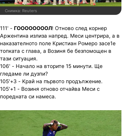
Снимка: Reuters
111' -
ГООООООООЛ
! Отново след корнер
Аржентина излиза напред. Меси центрира, а в
наказателното поле Кристиан Ромеро засе1е
топката с глава, а Возиня бе безпомощен в
тази ситуация.
106' - Начало на вторите 15 минути. Ще
гледаме ли дузпи?
105'+3 - Kрай на първото продължение.
105'+1 - Возиня отново отчайва Меси с
поредната си намеса.