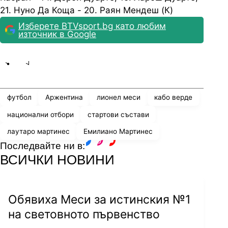
21. Нуно Да Коща - 20. Раян Мендеш (К)
Изберете BTVsport.bg като любим
източник в Google
Share
save
футбол
Аржентина
лионел меси
кабо верде
национални отбори
стартови състави
лаутаро мартинес
Емилиано Мартинес
Последвайте ни в:
facebook
instagram
youtube
ВСИЧКИ НОВИНИ
Обявиха Меси за истинския №1
на световното първенство