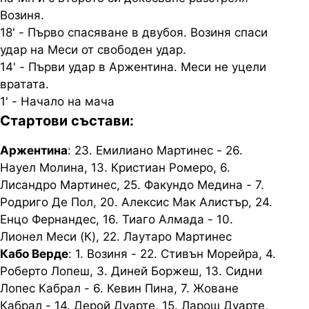
Возиня.
18' - Първо спасяване в двубоя. Возиня спаси
удар на Меси от свободен удар.
14' - Първи удар в Аржентина. Меси не уцели
вратата.
1' - Начало на мача
Стартови състави:
Аржентина
: 23. Емилиано Мартинес - 26.
Науел Молина, 13. Кристиан Ромеро, 6.
Лисандро Мартинес, 25. Факундо Медина - 7.
Родриго Де Пол, 20. Алексис Мак Алистър, 24.
Енцо Фернандес, 16. Тиаго Алмада - 10.
Лионел Меси (К), 22. Лаутаро Мартинес
Кабо Верде
: 1. Возиня - 22. Стивън Морейра, 4.
Роберто Лопеш, 3. Диней Боржеш, 13. Сидни
Лопес Кабрал - 6. Кевин Пина, 7. Жоване
Кабрал - 14. Дерой Дуарте, 15. Ларош Дуарте,