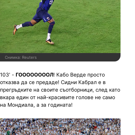
Снимка: Reuters
103' -
ГООООООООЛ
! Кабо Верде просто
отказва да се предаде! Сидни Кабрал е в
прегръдките на своите съотборници, след като
вкара един от най-красивите голове не само
на Мондиала, а за годината!