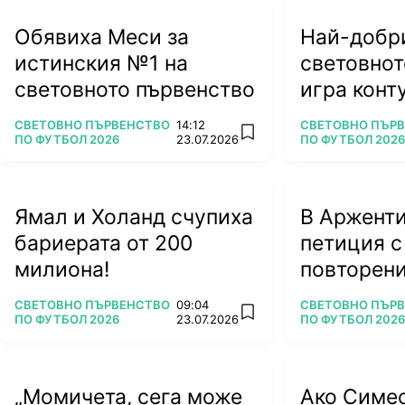
Обявиха Меси за
Най-добри
истинския №1 на
световнот
световното първенство
игра конту
ляга под 
ПОВЕЧЕ ОТ
ПОВЕЧЕ ОТ
СВЕТОВНО ПЪРВЕНСТВО
14:12
СВЕТОВНО ПЪР
add favorites
ПО ФУТБОЛ 2026
23.07.2026
ПО ФУТБОЛ 2026
Ямал и Холанд счупиха
В Арженти
бариерата от 200
петиция с
милиона!
повторени
ПОВЕЧЕ ОТ
ПОВЕЧЕ ОТ
СВЕТОВНО ПЪРВЕНСТВО
09:04
СВЕТОВНО ПЪР
add favorites
ПО ФУТБОЛ 2026
23.07.2026
ПО ФУТБОЛ 2026
„Момичета, сега може
Ако Симе