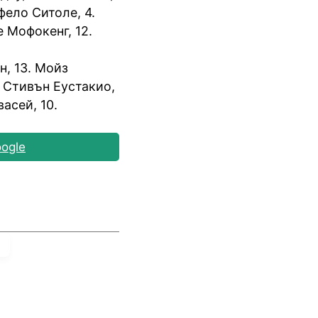
фело Ситоле, 4.
 Мофокенг, 12.
н, 13. Мойз
. Стивън Еустакио,
асей, 10.
ogle