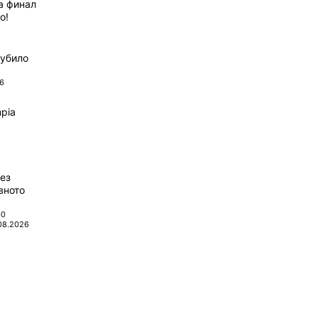
а финал
о!
губило
6
pia
ез
вното
00
08.2026