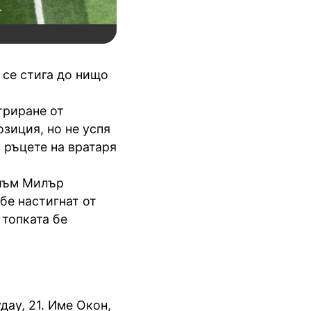
е се стига до нищо
триране от
зиция, но не успя
в ръцете на вратаря
Лиъм Милър
бе настигнат от
 топката бе
удау, 21. Име Окон,