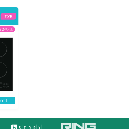
ТУК
52
03
лв.
279
99
€
/
547
62
лв.
209
99
Вграден керамичен плот Indesit RI 161 C , Електрически...
Готварска печка (ток) Crown 50C3MA , Бял , Керамични...