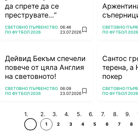
да спрете да се
Аржентин
преструвате...“
съперници
тежки вр
ПОВЕЧЕ ОТ
ПОВЕЧЕ ОТ
СВЕТОВНО ПЪРВЕНСТВО
06:46
СВЕТОВНО ПЪР
add favorites
ПО ФУТБОЛ 2026
23.07.2026
ПО ФУТБОЛ 2026
Дейвид Бекъм спечели
Сантос гр
повече от цяла Англия
терена, а 
на световното!
покер
ПОВЕЧЕ ОТ
ПОВЕЧЕ ОТ
СВЕТОВНО ПЪРВЕНСТВО
06:09
СВЕТОВНО ПЪР
add favorites
ПО ФУТБОЛ 2026
23.07.2026
ПО ФУТБОЛ 2026
1
2
3
4
5
6
7
8