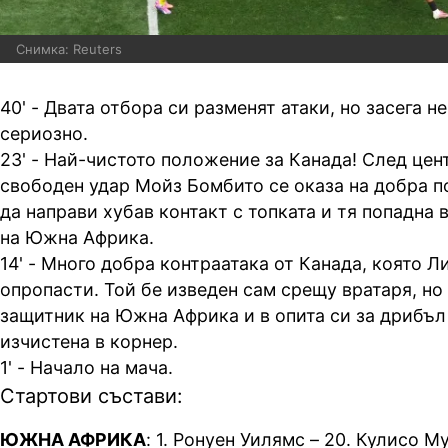
Снимка: Reuters
40' - Двата отбора си разменят атаки, но засега н
сериозно.
23' - Най-чистото положение за Канада! След цен
свободен удар Мойз Бомбито се оказа на добра по
да направи хубав контакт с топката и тя попадна 
на Южна Африка.
14' - Много добра контраатака от Канада, която 
опропасти. Той бе изведен сам срещу вратаря, но 
защитник на Южна Африка и в опита си за дрибъл
изчистена в корнер.
1' - Начало на мача.
Стартови състави:
ЮЖНА АФРИКА
: 1. Ронуен Уилямс – 20. Кулисо М