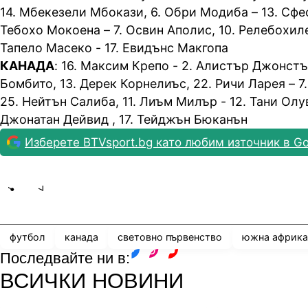
14. Мбекезели Мбокази, 6. Обри Модиба – 13. Сфе
Тебохо Мокоена – 7. Освин Аполис, 10. Релебохиле
Тапело Масеко - 17. Евидънс Макгопа
КАНАДА
: 16. Максим Крепо - 2. Алистър Джонстъ
Бомбито, 13. Дерек Корнелиъс, 22. Ричи Ларея – 7
25. Нейтън Салиба, 11. Лиъм Милър - 12. Тани Олув
Джонатан Дейвид , 17. Тейджън Бюканън
Изберете BTVsport.bg като любим източник в Go
Share
save
футбол
канада
световно първенство
южна африка
Последвайте ни в:
facebook
instagram
youtube
ВСИЧКИ НОВИНИ