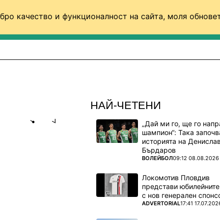
бро качество и функционалност на сайта, моля обновет
ФУТБОЛ (СВЯТ)
БАСКЕТБОЛ
ВОЛЕЙБОЛ
НАЙ-ЧЕТЕНИ
„Дай ми го, ще го нап
Share
save
шампион“: Така започв
историята на Денисла
Бърдаров
ИКА -
ПОВЕЧЕ ОТ
ВОЛЕЙБОЛ
09:12 08.08.2026
Локомотив Пловдив
представи юбилейните
от
с нов генерален спонс
ПОВЕЧЕ ОТ
ADVERTORIAL
17:41 17.07.202