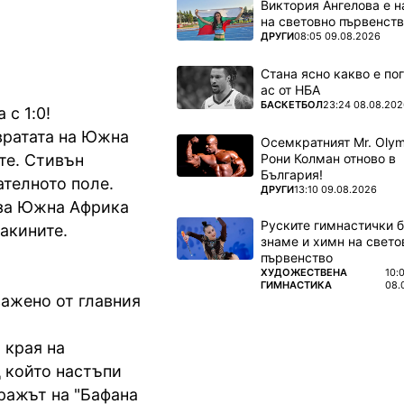
Виктория Ангелова е н
на световно първенств
ПОВЕЧЕ ОТ
ДРУГИ
08:05 09.08.2026
Стана ясно какво е по
ас от НБА
ПОВЕЧЕ ОТ
БАСКЕТБОЛ
23:24 08.08.202
с 1:0!
вратата на Южна
Осемкратният Mr. Olym
Рони Колман отново в
те. Стивън
България!
ателното поле.
ПОВЕЧЕ ОТ
ДРУГИ
13:10 09.08.2026
я за Южна Африка
Руските гимнастички б
акините.
знаме и химн на свето
първенство
ПОВЕЧЕ ОТ
ХУДОЖЕСТВЕНА
10:
ГИМНАСТИКА
08.
уважено от главния
 края на
 който настъпи
тражът на "Бафана