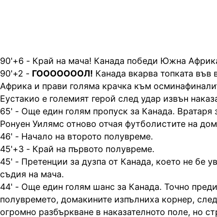
90'+6 - Край на мача! Канада победи Южна Африка 
90'+2 -
ГОООООООЛ!
Канада вкарва топката във 
Африка и прави голяма крачка към осминафинали
Еустакио е големият герой след удар извън наказ
65' - Още един голям пропуск за Канада. Вратар
Ронуен Уилямс отново отчая футболистите на дом
46' - Начало на второто полувреме.
45'+3 - Край на първото полувреме.
45' - Претенции за дузпа от Канада, което не бе 
съдия на мача.
44' - Още един голям шанс за Канада. Точно преди
полувремето, домакините изпълниха корнер, след
огромно разбъркване в наказателното поле, но с