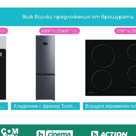
Виж всички предложения от брошурата
лв.
699
99
€
/
1369
07
лв.
179
99
€
/
3
Фурна за вграждане Crown FCM 600AIX , 65 , А , Механично...
Хладилник с фризер Toshiba GR-RB500WE-PMJ(06) , 378 l, E , Morandi Grey , No Frost...