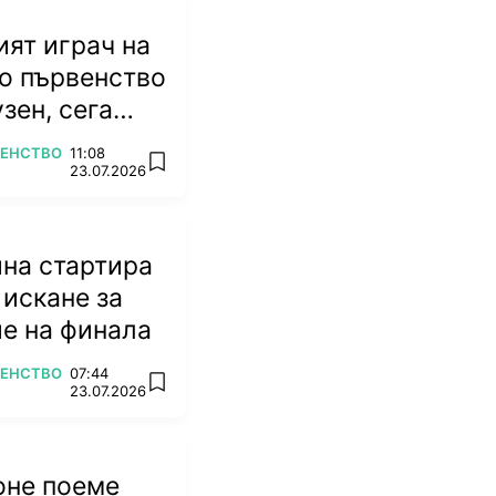
ят играч на
о първенство
зен, сега
ножа
ВЕНСТВО
11:08
add favorites
23.07.2026
на стартира
 искане за
е на финала
ВЕНСТВО
07:44
add favorites
23.07.2026
оне поеме