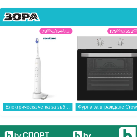
78
99
€
/
154
5
лв.
179
99
€
/
352
03
Електрическа четка за зъби Philips HX7400/01 Sonicare...