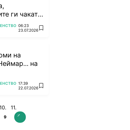
а,
те ги чакат
емена
ВЕНСТВО
06:23
add favorites
23.07.2026
оми на
Неймар... на
ВЕНСТВО
17:39
add favorites
22.07.2026
9