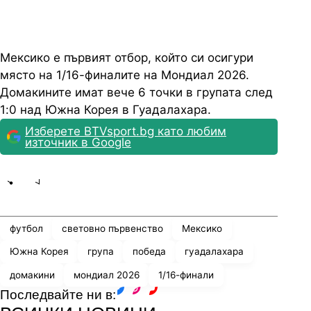
Мексико е първият отбор, който си осигури
място на 1/16-финалите на Мондиал 2026.
Домакините имат вече 6 точки в групата след
1:0 над Южна Корея в Гуадалахара.
Изберете BTVsport.bg като любим
източник в Google
Share
save
футбол
световно първенство
Мексико
Южна Корея
група
победа
гуадалахара
домакини
мондиал 2026
1/16-финали
Последвайте ни в:
facebook
instagram
youtube