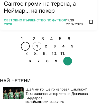
Сантос громи на терена, а
Неймар... на покер
ПОВЕЧЕ ОТ
СВЕТОВНО ПЪРВЕНСТВО ПО ФУТБОЛ
17:39
add favorit
2026
22.07.2026
1
2
3
4
5
6
7
8
9
НАЙ-ЧЕТЕНИ
„Дай ми го, ще го направя шампион“:
Така започва историята на Денислав
Бърдаров
ПОВЕЧЕ ОТ
ВОЛЕЙБОЛ
09:12 08.08.2026