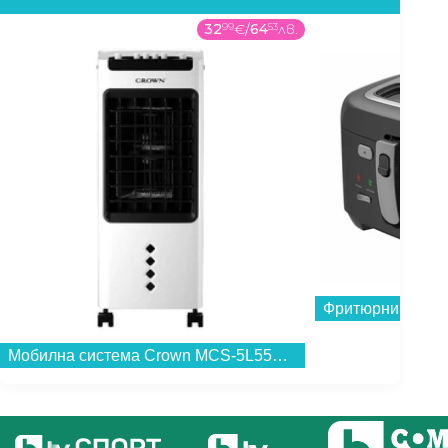
32
99
€
/
64
53
лв.
Фритюрник Finlu
Мобилна система Crown MCS-5L55W...