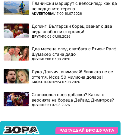
Планински маршрут с велосипед: как да
не подцените терена
ПОВЕЧЕ ОТ
ADVERTORIAL
17:00 10.07.2026
Допинг! Български борец хванат с два
вида анаболни стероиди!
ПОВЕЧЕ ОТ
ДРУГИ
10:05 07.08.2026
Два месеца след сватбата с Етиен: Ралф
Шумахер стана дядо
ПОВЕЧЕ ОТ
ДРУГИ
17:08 07.08.2026
Лука Дончич, внимавай! Бившата не се
оттегля. Иска 50 милиона долара!
ПОВЕЧЕ ОТ
БАСКЕТБОЛ
12:24 07.08.2026
Станозолол през добавка? Каква е
версията на бореца Дейвид Димитров?
ПОВЕЧЕ ОТ
ДРУГИ
12:51 07.08.2026
РАЗГЛЕДАЙ БРОШУРАТА