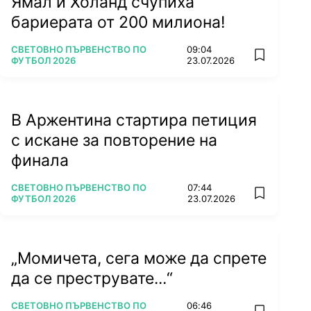
Ямал и Холанд счупиха
бариерата от 200 милиона!
ПОВЕЧЕ ОТ
СВЕТОВНО ПЪРВЕНСТВО ПО
09:04
add favorit
ФУТБОЛ 2026
23.07.2026
В Аржентина стартира петиция
с искане за повторение на
финала
ПОВЕЧЕ ОТ
СВЕТОВНО ПЪРВЕНСТВО ПО
07:44
add favorit
ФУТБОЛ 2026
23.07.2026
„Момичета, сега може да спрете
да се преструвате...“
ПОВЕЧЕ ОТ
СВЕТОВНО ПЪРВЕНСТВО ПО
06:46