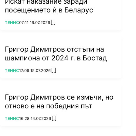
Искат наказание заради
посещението ѝ в Беларус
ПОВЕЧЕ ОТ
ТЕНИС
07:11 16.07.2026
add favorites
Григор Димитров отстъпи на
шампиона от 2024 г. в Бостад
ПОВЕЧЕ ОТ
ТЕНИС
17:06 15.07.2026
add favorites
Григор Димитров се измъчи, но
отново е на победния път
ПОВЕЧЕ ОТ
ТЕНИС
16:28 14.07.2026
add favorites