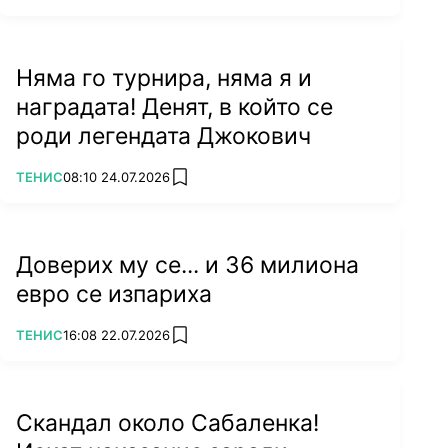
Няма го турнира, няма я и
наградата! Денят, в който се
роди легендата Джокович
ПОВЕЧЕ ОТ
ТЕНИС
08:10 24.07.2026
add favorites
Доверих му се... и 36 милиона
евро се изпариха
ПОВЕЧЕ ОТ
ТЕНИС
16:08 22.07.2026
add favorites
Скандал около Сабаленка!