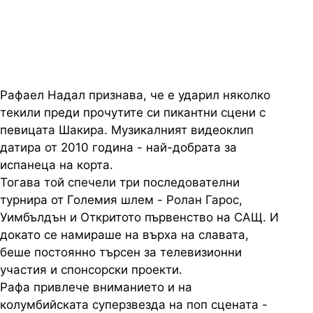
испанската тенис икона
Рафаел Надал признава, че е ударил няколко
текили преди прочутите си пикантни сцени с
певицата Шакира. Музикалният видеоклип
датира от 2010 година - най-добрата за
испанеца на корта.
Тогава той спечели три последователни
турнира от Големия шлем - Ролан Гарос,
Уимбълдън и Откритото първенство на САЩ. И
докато се намираше на върха на славата,
беше постоянно търсен за телевизионни
участия и спонсорски проекти.
Рафа привлече вниманието и на
колумбийската суперзвезда на поп сцената -