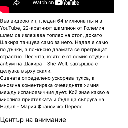
Във видеоклип, гледан 64 милиона пъти в
YouTube, 22-кратният шампион от Големия
шлем се излежава топлес на стол, докато
Шакира танцува само за него. Надал е само
по дънки, а по-късно двамата се прегръщат
страстно. Песента, която е от осмия студиен
албум на Шакира - She Wolf, завършва с
целувка върху скали.
Сцената определено ускорява пулса, а
мнозина коментираха очевидната химия
между испаноезичния дует. Кой знае какво е
мислила приятелката и бъдеща съпруга на
Надал - Мария Франсиска Перело....
Център на внимание