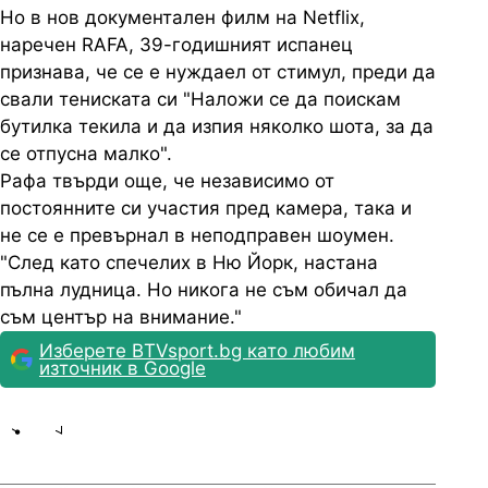
Но в нов документален филм на Netflix,
наречен RAFA, 39-годишният испанец
признава, че се е нуждаел от стимул, преди да
свали тениската си "Наложи се да поискам
бутилка текила и да изпия няколко шота, за да
се отпусна малко".
Рафа твърди още, че независимо от
постоянните си участия пред камера, така и
не се е превърнал в неподправен шоумен.
"След като спечелих в Ню Йорк, настана
пълна лудница. Но никога не съм обичал да
съм център на внимание."
Изберете BTVsport.bg като любим
източник в Google
Share
save