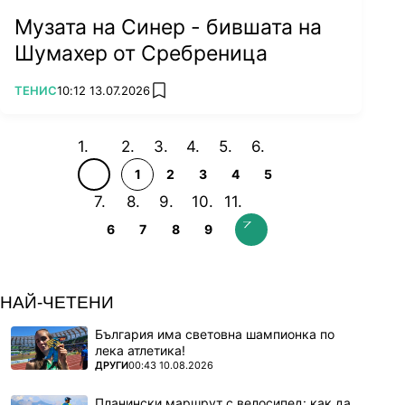
Музата на Синер - бившата на
Шумахер от Сребреница
ПОВЕЧЕ ОТ
ТЕНИС
10:12 13.07.2026
add favorites
1
2
3
4
5
6
7
8
9
НАЙ-ЧЕТЕНИ
България има световна шампионка по
лека атлетика!
ПОВЕЧЕ ОТ
ДРУГИ
00:43 10.08.2026
Планински маршрут с велосипед: как да