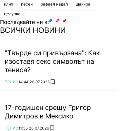
клип
песен
рафаел надал
шакира
целувка
Последвайте ни в:
facebook
instagram
youtube
ВСИЧКИ НОВИНИ
"Твърде си привързана": Как
изоставя секс символът на
тениса?
ПОВЕЧЕ ОТ
ТЕНИС
14:44 26.07.2026
add favorites
17-годишен срещу Григор
Димитров в Мексико
ПОВЕЧЕ ОТ
ТЕНИС
11:35 26.07.2026
add favorites