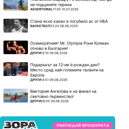
не подцените терена
ПОВЕЧЕ ОТ
ADVERTORIAL
17:00 10.07.2026
Стана ясно какво е погубило ас от НБА
ПОВЕЧЕ ОТ
БАСКЕТБОЛ
23:24 08.08.2026
Осемкратният Mr. Olympia Рони Колман
отново в България!
ПОВЕЧЕ ОТ
ДРУГИ
13:10 09.08.2026
Подаръкът за 12-ия ѝ рожден ден?
Място сред най-големите таланти на
Европа
ПОВЕЧЕ ОТ
ДРУГИ
14:51 09.08.2026
Виктория Ангелова е на финал на
световно първенство!
ПОВЕЧЕ ОТ
ДРУГИ
08:05 09.08.2026
РАЗГЛЕДАЙ БРОШУРАТА