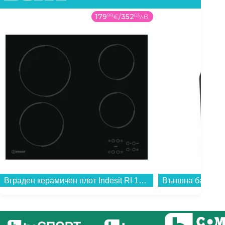
179
99
€
/
352
03
лв.
Вграден керамичен плот Indesit RI 161 C , Електрически...