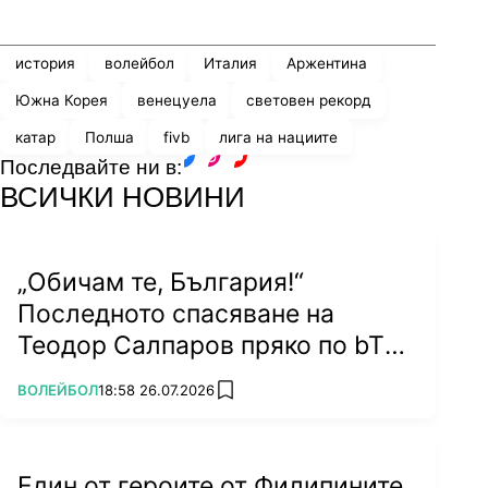
Share
save
история
волейбол
Италия
Аржентина
Южна Корея
венецуела
световен рекорд
катар
Полша
fivb
лига на нациите
Последвайте ни в:
facebook
instagram
youtube
ВСИЧКИ НОВИНИ
„Обичам те, България!“
Последното спасяване на
Теодор Салпаров пряко по bTV
на 5 септември (ВИДЕО)
ПОВЕЧЕ ОТ
ВОЛЕЙБОЛ
18:58 26.07.2026
add favorites
Един от героите от Филипините