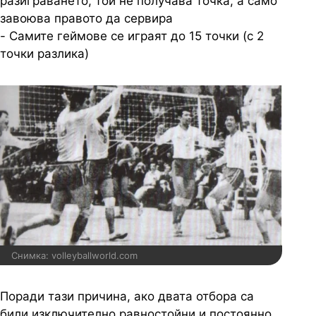
разиграването, той не получава точка, а само
завоюва правото да сервира
- Самите геймове се играят до 15 точки (с 2
точки разлика)
Снимка: volleyballworld.com
Поради тази причина, ако двата отбора са
били изключително равностойни и постоянно