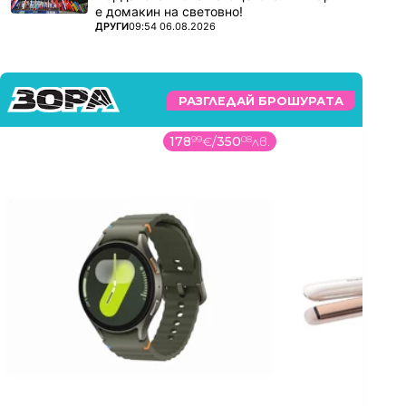
е домакин на световно!
ПОВЕЧЕ ОТ
ДРУГИ
09:54 06.08.2026
РАЗГЛЕДАЙ БРОШУРАТА
178
99
€
/
350
08
лв.