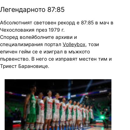
Легендарното 87:85
Абсолютният световен рекорд е 87:85 в мач в
Чехословакия през 1979 г.
Според волейболните архиви и
специализирания портал
Volleybox,
този
епичен гейм се е изиграл в мъжкото
първенство. В него се изправят местен тим и
Триест Барановице.