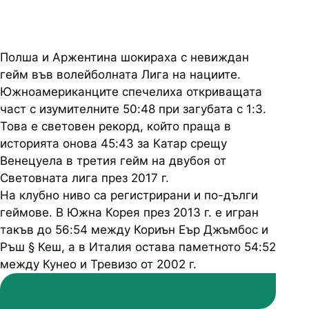
Полша и Аржентина шокираха с невиждан
гейм във волейболната Лига на нациите.
Южноамериканците спечелиха откриващата
част с изумителните 50:48 при загубата с 1:3.
Това е световен рекорд, който праща в
историята онова 45:43 за Катар срещу
Венецуела в третия гейм на двубоя от
Световната лига през 2017 г.
На клубно ниво са регистрирани и по-дълги
геймове. В Южна Корея през 2013 г. е игран
такъв до 56:54 между Кориън Еър Джъмбос и
Ръш § Кеш, а в Италия остава паметното 54:52
между Кунео и Тревизо от 2002 г.