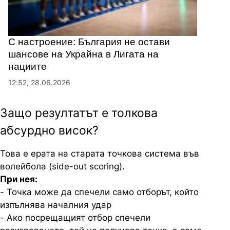
С настроение: България не остави
шансове на Украйна в Лигата на
нациите
12:52, 28.06.2026
Защо резултатът е толкова
абсурдно висок?
Това е ерата на старата точкова система във
волейбола (side-out scoring).
При нея:
- Точка може да спечели само отборът, който
изпълнява началния удар
- Ако посрещащият отбор спечели