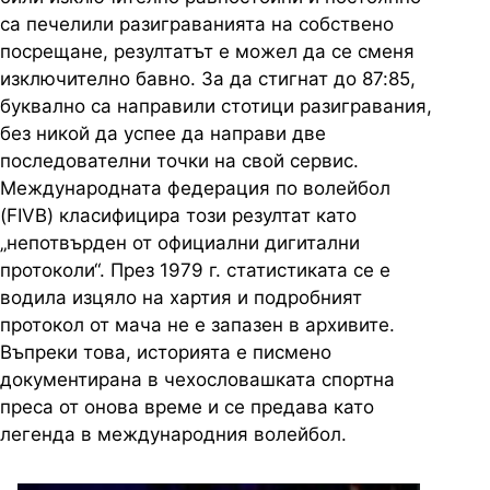
са печелили разиграванията на собствено
посрещане, резултатът е можел да се сменя
изключително бавно. За да стигнат до 87:85,
буквално са направили стотици разигравания,
без никой да успее да направи две
последователни точки на свой сервис.
Международната федерация по волейбол
(FIVB) класифицира този резултат като
„непотвърден от официални дигитални
протоколи“. През 1979 г. статистиката се е
водила изцяло на хартия и подробният
протокол от мача не е запазен в архивите.
Въпреки това, историята е писмено
документирана в чехословашката спортна
преса от онова време и се предава като
легенда в международния волейбол.