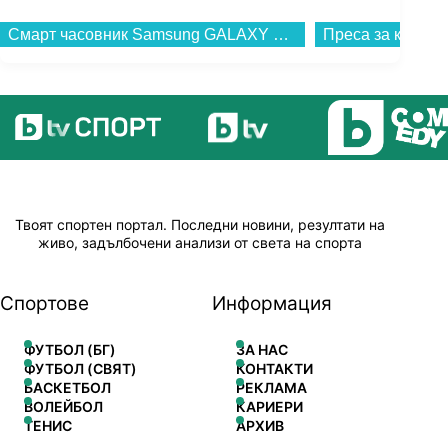
Смарт часовник Samsung GALAXY WATCH 7 44MM GREEN SM-L310NZGA , 1.47 , 2 , 32GB вградена памет , Exynos W1000...
Твоят спортен портал. Последни новини, резултати на
живо, задълбочени анализи от света на спорта
Спортове
Информация
ФУТБОЛ (БГ)
ЗА НАС
ФУТБОЛ (СВЯТ)
КОНТАКТИ
БАСКЕТБОЛ
РЕКЛАМА
ВОЛЕЙБОЛ
КАРИЕРИ
ТЕНИС
АРХИВ