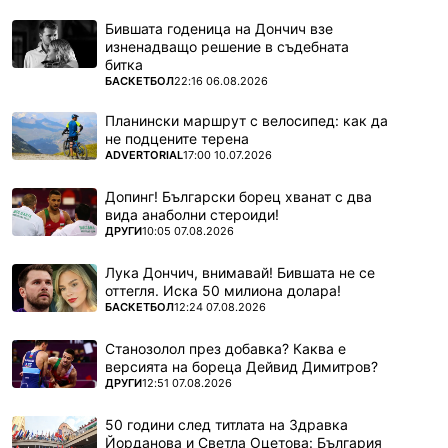
Бившата годеница на Дончич взе
изненадващо решение в съдебната
битка
ПОВЕЧЕ ОТ
БАСКЕТБОЛ
22:16 06.08.2026
Планински маршрут с велосипед: как да
не подцените терена
ПОВЕЧЕ ОТ
ADVERTORIAL
17:00 10.07.2026
Допинг! Български борец хванат с два
вида анаболни стероиди!
ПОВЕЧЕ ОТ
ДРУГИ
10:05 07.08.2026
Лука Дончич, внимавай! Бившата не се
оттегля. Иска 50 милиона долара!
ПОВЕЧЕ ОТ
БАСКЕТБОЛ
12:24 07.08.2026
Станозолол през добавка? Каква е
версията на бореца Дейвид Димитров?
ПОВЕЧЕ ОТ
ДРУГИ
12:51 07.08.2026
50 години след титлата на Здравка
Йорданова и Светла Оцетова: България