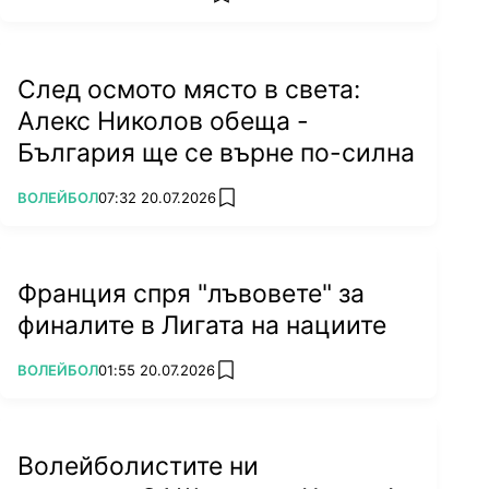
add favorites
След осмото място в света:
Алекс Николов обеща -
България ще се върне по-силна
ПОВЕЧЕ ОТ
ВОЛЕЙБОЛ
07:32 20.07.2026
add favorites
Франция спря "лъвовете" за
финалите в Лигата на нациите
ПОВЕЧЕ ОТ
ВОЛЕЙБОЛ
01:55 20.07.2026
add favorites
Волейболистите ни