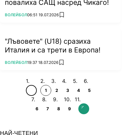
повалиха САЩ насред Чикаго!
ПОВЕЧЕ ОТ
ВОЛЕЙБОЛ
06:51 19.07.2026
add favorites
"Лъвовете" (U18) сразиха
Италия и са трети в Европа!
ПОВЕЧЕ ОТ
ВОЛЕЙБОЛ
19:37 18.07.2026
add favorites
1
2
3
4
5
6
7
8
9
НАЙ-ЧЕТЕНИ