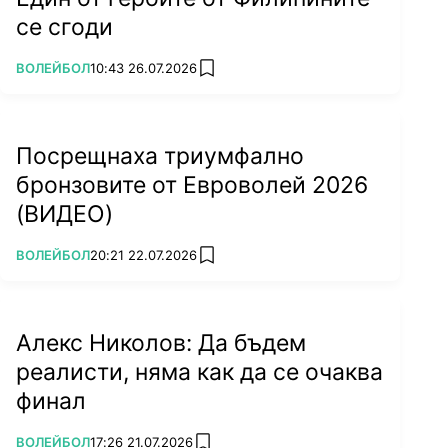
се сгоди
ПОВЕЧЕ ОТ
ВОЛЕЙБОЛ
10:43 26.07.2026
add favorites
Посрещнаха триумфално
бронзовите от Евроволей 2026
(ВИДЕО)
ПОВЕЧЕ ОТ
ВОЛЕЙБОЛ
20:21 22.07.2026
add favorites
Алекс Николов: Да бъдем
реалисти, няма как да се очаква
финал
ПОВЕЧЕ ОТ
ВОЛЕЙБОЛ
17:26 21.07.2026