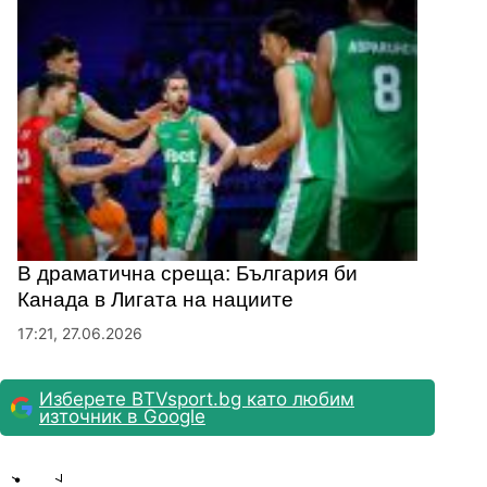
В драматична среща: България би
Канада в Лигата на нациите
17:21, 27.06.2026
Изберете BTVsport.bg като любим
източник в Google