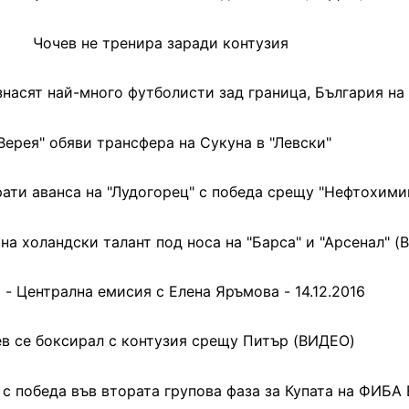
Чочев не тренира заради контузия
насят най-много футболисти зад граница, България на
Верея" обяви трансфера на Сукуна в "Левски"
рати аванса на "Лудогорец" с победа срещу "Нефтохими
на холандски талант под носа на "Барса" и "Арсенал" 
 - Централна емисия с Елена Яръмова - 14.12.2016
в се боксирал с контузия срещу Питър (ВИДЕО)
 с победа във втората групова фаза за Купата на ФИБА