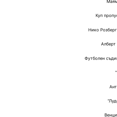
Маям
Куп пропу
Нико Розберг
Алберт
Футболен съдия
Ант
"Луд
Венци