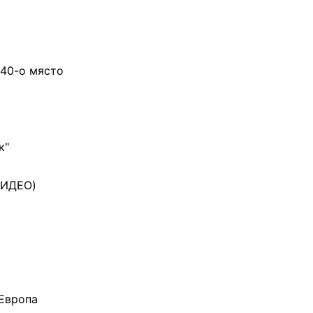
 40-о място
к"
(ВИДЕО)
 Европа