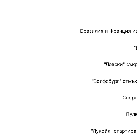
Бразилия и Франция из
"
"Левски" сък
"Волфсбург" отмък
Спорт
Пуле
"Лукойл" стартира