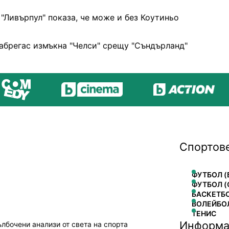
"Ливърпул" показа, че може и без Коутиньо
абрегас измъкна "Челси" срещу "Съндърланд"
Спортов
ФУТБОЛ (
ФУТБОЛ (
БАСКЕТБ
ВОЛЕЙБО
ТЕНИС
Информа
ълбочени анализи от света на спорта