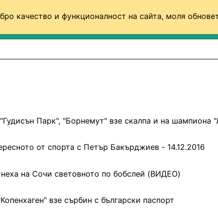
бро качество и функционалност на сайта, моля обновет
ФУТБОЛ (СВЯТ)
БАСКЕТБОЛ
ВОЛЕЙБОЛ
 "Гудисън Парк", "Борнемут" взе скалпа и на шампиона 
ресното от спорта с Петър Бакърджиев - 14.12.2016
неха на Сочи световното по бобслей (ВИДЕО)
"Копенхаген" взе сърбин с български паспорт