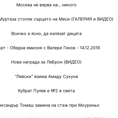
Москва не вярва на... никого
Муртаза стопли сърцето на Меси (ГАЛЕРИЯ и ВИДЕО)
Всичко е ясно, да излязат децата
рт - Обедна емисия с Валери Генов - 14.12.2016
Нова награда за ЛеБрон (ВИДЕО)
"Левски" взима Амаду Сукуна
Кубрат Пулев е №2 в света
ександър Томаш замина на стаж при Моуриньо