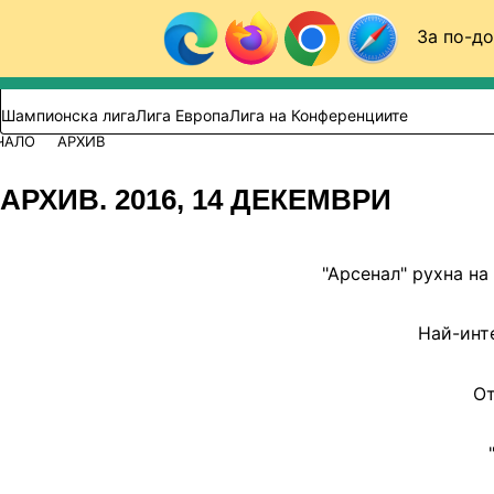
Към съдържанието
За по-до
Търси в сайта
ВИДЕО
ФУТБОЛ (БГ)
Шампионска лига
Лига Европа
Лига на Конференциите
ЧАЛО
АРХИВ
АРХИВ. 2016, 14 ДЕКЕМВРИ
"Арсенал" рухна на
Най-инте
От