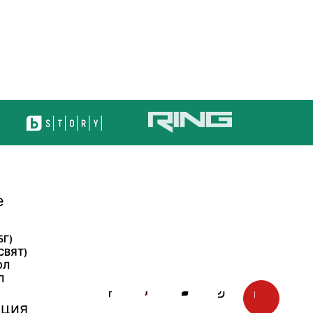
е
БГ)
СВЯТ)
ОЛ
Л
ция