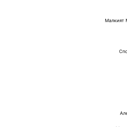
Малкият 
Спо
Ал