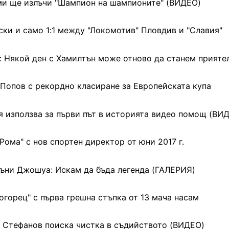
и ще излъчи "Шампион на шампионите" (ВИДЕО)
ски и само 1:1 между "Локомотив" Пловдив и "Славия"
: Някой ден с Хамилтън може отново да станем прияте
 Попов с рекордно класиране за Европейската купа
 използва за първи път в историята видео помощ (ВИ
"Рома" с нов спортен директор от юни 2017 г.
ъни Джошуа: Искам да бъда легенда (ГАЛЕРИЯ)
огорец" с първа грешна стъпка от 13 мача насам
 Стефанов поиска чистка в съдийството (ВИДЕО)