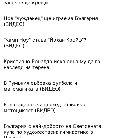
започне да крещи
Нов "чужденец" ще играе за България
(ВИДЕО)
"Камп Ноу" става "Йохан Кройф"?
(ВИДЕО)
Кристиано Роналдо иска сина му да го
наследи на терена
В Румъния събраха футбола и
математиката (ВИДЕО)
Колоездач почина след сблъсък с
мотоциклет (ВИДЕО)
България с най-доброто на Световната
купа по художествена гимнастика в
Пезаро