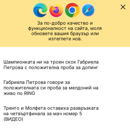
Към съдържанието
МОБИЛ
За по-добро качество и
Шампионска лига
Лига Европа
Лига на Конференциите
функционалност на сайта, моля
ЧАЛО
АРХИВ
обновете вашия браузър или
изтеглете нов.
АРХИВ. 2016, 28 МАРТ
Назад
Шампионката ни на троен скок Габриела
Петрова с положителна проба за допинг
Габриела Петрова говори за
положителната си проба за мелдоний на
живо по RING
Тренто и Молфета оставиха развръзката
на четвъртфинала за мач номер 5
(ВИДЕО)