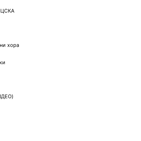
К ЦСКА
мни хора
ки
ИДЕО)