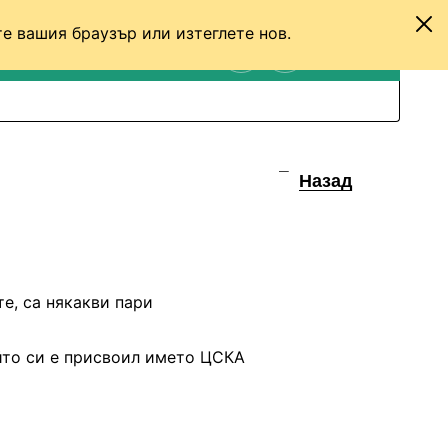
е вашия браузър или изтеглете нов.
ТЕНИС
ДРУГИ
ВХОД
ТЪРСЕНЕ
ПРЕВКЛЮЧИ МЕЖДУ С
Назад
е, са някакви пари
ойто си е присвоил името ЦСКА