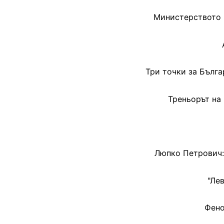
Министерството н
Три точки за Бълга
Треньорът на
Люпко Петрович:
"Ле
Фено