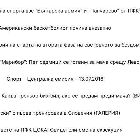
а спорта взе "Българска армия" и "Панчарево" от ПФ
Американски баскетболист почина внезапно
рия на старта на втората фаза на световното за бездо
 "Марибор": Пет седмици се готвим за мача срещу Левс
Спорт - Централна емисия - 13.07.2016
 Какъв треньор бих бил, ако се предам преди мача? (В
вски" с първа тренировка в Словения (ГАЛЕРИЯ)
вете на ПФК ЦСКА: Свидетели сме на екзекуция