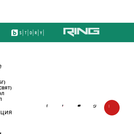
е
БГ)
СВЯТ)
ОЛ
Л
ция
И