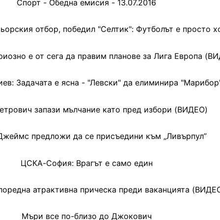
Спорт - Обедна емисия - 13.07.2016
тьорския отбор, победил "Селтик": Футболът е просто х
иозно е от сега да правим планове за Лига Европа (В
ев: Задачата е ясна - "Левски" да елиминира "Марибор
етрович запази мълчание като пред избори (ВИДЕО)
Джеймс предложи да се присъедини към „Ливърпул”
ЦСКА-София: Врагът е само един
поредна атрактивна прическа преди ваканцията (ВИДЕ
Мъри все по-близо до Джокович