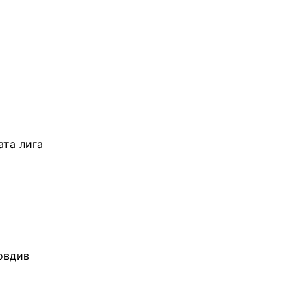
ата лига
овдив