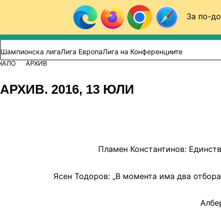
Към съдържанието
За по-до
Търси в сайта
ВИДЕО
ФУТБОЛ (БГ)
Шампионска лига
Лига Европа
Лига на Конференциите
ЧАЛО
АРХИВ
АРХИВ. 2016, 13 ЮЛИ
Пламен Константинов: Единств
Ясен Тодоров: „В момента има два отбора
Албе