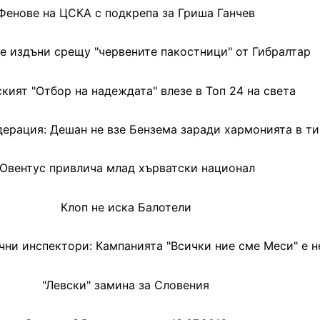
Фенове на ЦСКА с подкрепа за Гриша Ганчев
се издъни срещу "червените пакостници" от Гибралтар
кият "Отбор на надеждата" влезе в Топ 24 на света
ерация: Дешан не взе Бензема заради хармонията в т
Ювентус привлича млад хърватски национал
Клоп не иска Балотели
чни инспектори: Кампанията "Всички ние сме Меси" е н
"Левски" замина за Словения