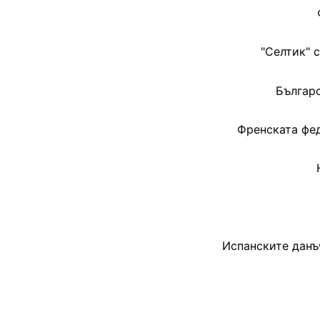
"Селтик" 
Българс
Френската фед
Испанските данъ