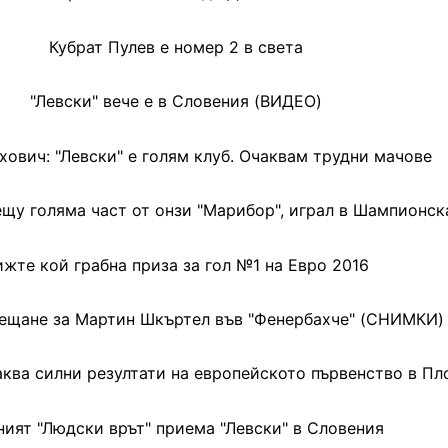
Кубрат Пулев е номер 2 в света
"Левски" вече е в Словения (ВИДЕО)
хович: "Левски" е голям клуб. Очаквам трудни мачове
ещу голяма част от онзи "Марибор", играл в Шампионск
ижте кой грабна приза за гол №1 на Евро 2016
ещане за Мартин Шкъртел във "Фенербахче" (СНИМКИ)
аква силни резултати на европейското първенство в Пл
ният "Людски врът" приема "Левски" в Словения