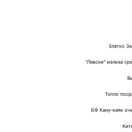
Златко За
"Левски" излиза ср
В
Топло поср
БФ Кану-каяк оч
Кит