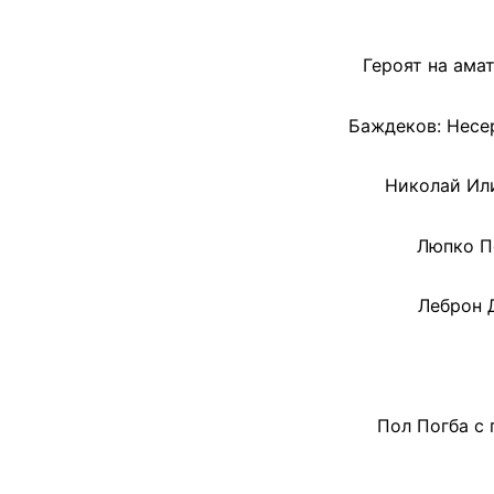
Героят на ама
Баждеков: Несер
Николай Или
Люпко П
Леброн 
Пол Погба с 