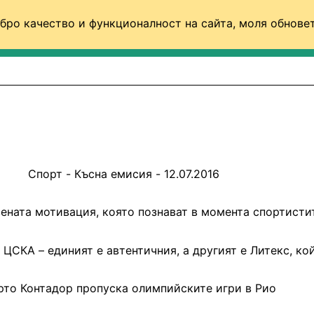
бро качество и функционалност на сайта, моля обновет
ФУТБОЛ (СВЯТ)
БАСКЕТБОЛ
ВОЛЕЙБОЛ
Спорт - Късна емисия - 12.07.2016
ената мотивация, която познават в момента спортистит
 ЦСКА – единият е автентичния, а другият е Литекс, к
рто Контадор пропуска олимпийските игри в Рио