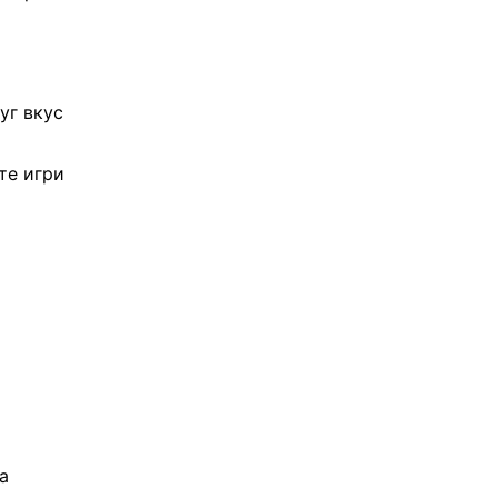
уг вкус
те игри
а