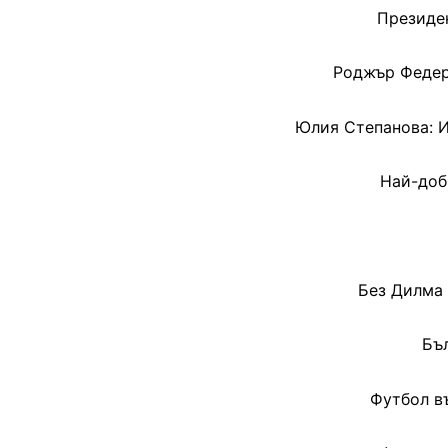
Президен
Роджър Федере
Юлия Степанова: И
Най-доб
Без Дилма 
Бъл
Футбол в