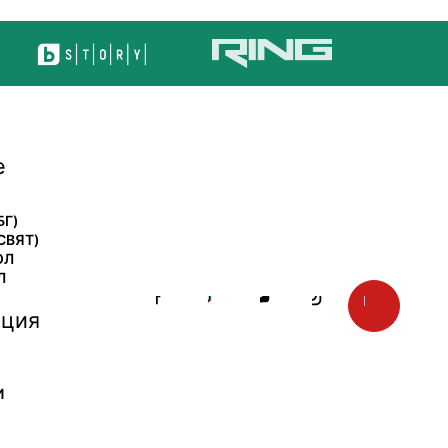
е
БГ)
СВЯТ)
ОЛ
Л
ция
И