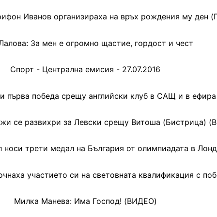
рифон Иванов организираха на връх рождения му ден 
Лалова: За мен е огромно щастие, гордост и чест
Спорт - Централна емисия - 27.07.2016
и първа победа срещу английски клуб в САЩ и в ефира
жи се развихри за Левски срещу Витоша (Бистрица) (
л носи трети медал на България от олимпиадата в Лон
очнаха участието си на световната квалификация с по
Милка Манева: Има Господ! (ВИДЕО)