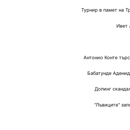
Турнир в памет на Т
Ивет 
Антонио Конте търс
Бабатунде Аденид
Допинг сканда
"Лъвиците" зап