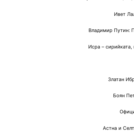
Ивет Ла
Владимир Путин: П
Исра – сирийката,
Златан Иб
Боян Пет
Офици
Астна и Сел