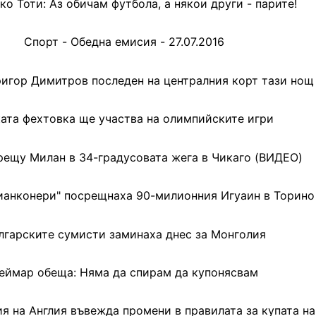
о Тоти: Аз обичам футбола, а някои други - парите!
Спорт - Обедна емисия - 27.07.2016
ригор Димитров последен на централния корт тази нощ
ата фехтовка ще участва на олимпийските игри
рещу Милан в 34-градусовата жега в Чикаго (ВИДЕО)
ианконери" посрещнаха 90-милионния Игуаин в Торино
лгарските сумисти заминаха днес за Монголия
еймар обеща: Няма да спирам да купонясвам
я на Англия въвежда промени в правилата за купата на