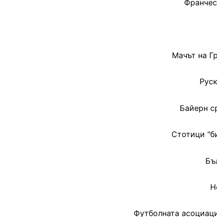
Франческ
Мачът на Г
Руск
Байерн с
Стотици "б
Бъ
Н
Футболната асоциаци