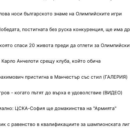
лова носи българското знаме на Олимпийските игри
обедата, постигната без руска конкуренция, ще има др
 която спаси 20 живота преди да отлети за Олимпийски
Карло Анчелоти срещу клуба, който обича
рахимович пристигна в Манчестър със стил (ГАЛЕРИЯ)
ров - когато пътят до върха е удоволствие (ВИДЕО)
ално: ЦСКА-София ще домакинства на "Армията"
тик с равенство в квалификациите за шампионската лиг