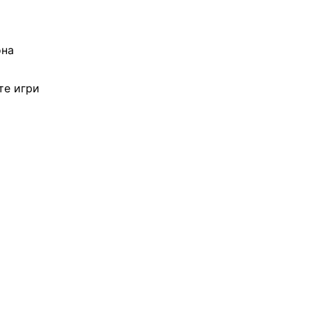
онa
те игри