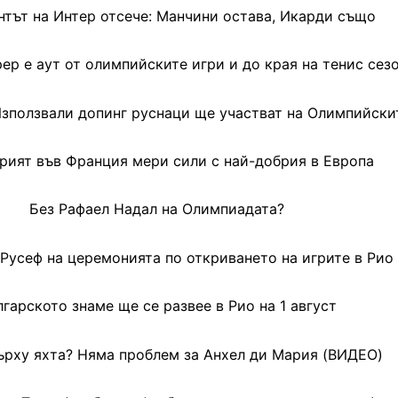
тът на Интер отсече: Манчини остава, Икарди също
р е аут от олимпийските игри и до края на тенис сез
зползвали допинг руснаци ще участват на Олимпийски
рият във Франция мери сили с най-добрия в Европа
Без Рафаел Надал на Олимпиадата?
Русеф на церемонията по откриването на игрите в Рио
гарското знаме ще се развее в Рио на 1 август
ърху яхта? Няма проблем за Анхел ди Мария (ВИДЕО)