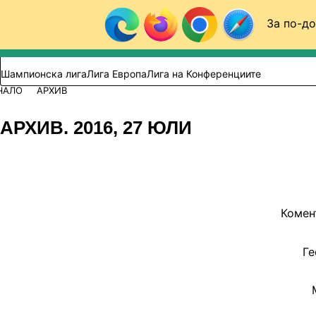
Към съдържанието
За по-до
Търси в сайта
ВИДЕО
ФУТБОЛ (БГ)
Шампионска лига
Лига Европа
Лига на Конференциите
ЧАЛО
АРХИВ
АРХИВ. 2016, 27 ЮЛИ
Комен
Ге