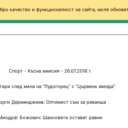
бро качество и функционалност на сайта, моля обновет
ФУТБОЛ (СВЯТ)
БАСКЕТБОЛ
ВОЛЕЙБОЛ
Спорт - Късна емисия - 26.07.2016 г.
тари след мача на "Лудогорец" с "Цървена звезда"
орги Дерменджиев: Оптимист съм за реванша
Миодраг Божович: Шансовете остават равни