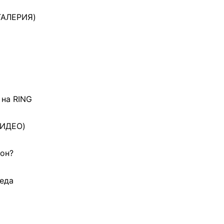
(ГАЛЕРИЯ)
 на RING
ВИДЕО)
дон?
беда