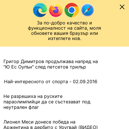
Към съдържанието
МОБИЛ
За по-добро качество и
Шампионска лига
Лига Европа
Лига на Конференциите
функционалност на сайта, моля
ЧАЛО
АРХИВ
обновете вашия браузър или
изтеглете нов.
АРХИВ. 2016, 2 СЕПТЕМВРИ
Назад
Григор Димитров продължава напред на
"Ю Ес Оупън" след петсетов трилър
Най-интересното от спорта - 02.09.2016
Не разрешиха на руските
параолимпийци да се състезават под
неутрален флаг
Лионел Меси донесе победа на
Аржентина в дербито с Уругвай (ВИДЕО)