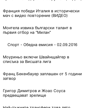
Франция победи Италия в исторически
мач с видео повторение (ВИДЕО)
Монтела извика български талант в
първия отбор на "Милан"
Спорт - Обедна емисия - 02.09.2016
Моуриньо включи Швайнщайгер в
списъка за Висшата лига
Франц Бекенбауер заплашен от 5 години
затвор
Григор Димитров и Жоао Соуса
предвещават зрелище
Най-тъжните трансфери това лято