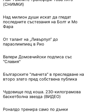
(СНИМКИ)
Над милион души искат да гледат
последните състезания на Болт и Мо
Фара
От талант на „Ливърпул” до
параолимпиец в Рио
Валери Домовчийски подписа със
"Славия"
Българските "лъвчета" в преследване на
второ злато пред собствена публика
Чудовище под коша. 230-килограмова
баскетболна звезда (ВИДЕО)
Роналдо тренира само по дънки