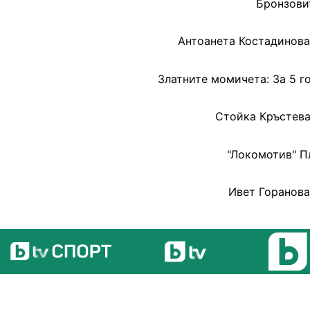
Бронзови
Антоанета Костадинова
Златните момичета: За 5 г
Стойка Кръстева
"Локомотив" П
Ивет Горанова