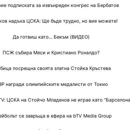
ие подписката за извънреден конгрес на Бербатов
ов надъха ЦСКА: Ще бъде трудно, но вие можете!
Да готвиш като... Бекъм (ВИДЕО)
ПСЖ събира Меси и Кристиано Роналдо?
бица посрещна своята златна Стойка Кръстева
Р награди олимпийските медалисти от Токио
V: ЦСКА на Стойчо Младенов не играе като "Барселона"
ейболът се завръща в ефира на bTV Media Group