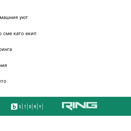
омашния уют
о сме като екип
ринга
ния
ето