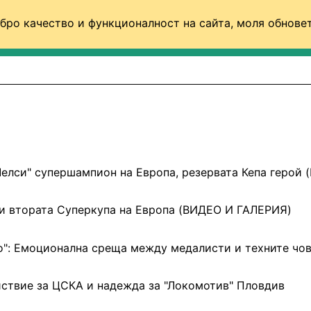
бро качество и функционалност на сайта, моля обновет
ФУТБОЛ (СВЯТ)
БАСКЕТБОЛ
ВОЛЕЙБОЛ
Челси" супершампион на Европа, резервата Кепа герой 
 и втората Суперкупа на Европа (ВИДЕО И ГАЛЕРИЯ)
о": Емоционална среща между медалисти и техните чо
ствие за ЦСКА и надежда за "Локомотив" Пловдив