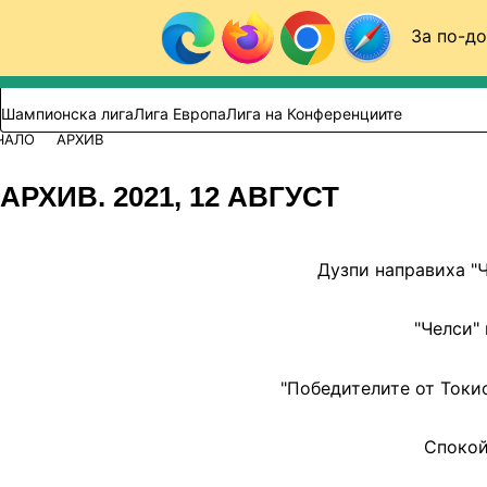
Към съдържанието
За по-до
Търси в сайта
ВИДЕО
ФУТБОЛ (БГ)
Шампионска лига
Лига Европа
Лига на Конференциите
ЧАЛО
АРХИВ
АРХИВ. 2021, 12 АВГУСТ
Дузпи направиха "
"Челси"
"Победителите от Токи
Спокой