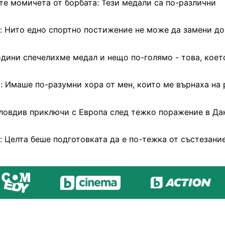
те момичета от борбата: Тези медали са по-различни
: Нито едно спортно постижение не може да замени д
одини спечелихме медал и нещо по-голямо - това, коет
: Имаше по-разумни хора от мен, които ме върнаха на 
ловдив приключи с Европа след тежко поражение в Да
: Целта беше подготовката да е по-тежка от състезани