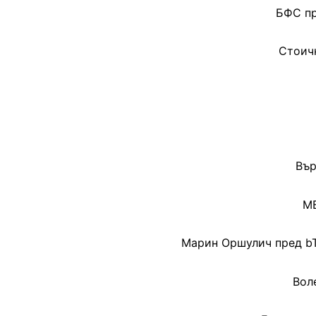
БФС пр
Стоичк
Вър
МВ
Марин Оршулич пред bT
Вол