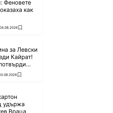
: Феновете
оказаха как
 04.08.2026
add favorites
на за Левски
еди Кайрат!
потвърди
р
 03.08.2026
add favorites
картон
ц удържа
тев Враца