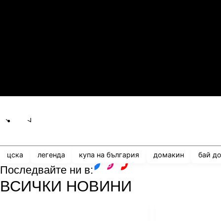
21.07.2026
19:00
0
2
Сабуртало
С
21.07.2026
19:00
3
0
Мджельби
Л
Share
save
цска
легенда
купа на българия
домакин
бай д
Последвайте ни в:
facebook
instagram
youtube
ВСИЧКИ НОВИНИ