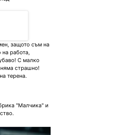
мен, защото съм на
 на работа,
убаво! С малко
, няма страшно!
 на терена.
абрика "Малчика" и
нство.