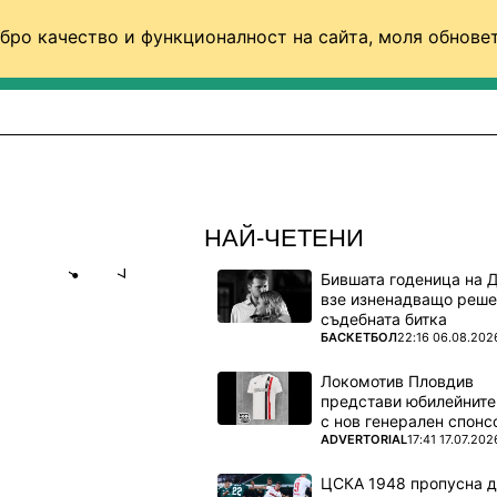
бро качество и функционалност на сайта, моля обновет
ФУТБОЛ (СВЯТ)
БАСКЕТБОЛ
ВОЛЕЙБОЛ
НАЙ-ЧЕТЕНИ
Бившата годеница на 
Share
save
взе изненадващо реше
съдебната битка
ПОВЕЧЕ ОТ
БАСКЕТБОЛ
22:16 06.08.202
О МИ Е
Локомотив Пловдив
представи юбилейните
с нов генерален спонс
нува
ПОВЕЧЕ ОТ
ADVERTORIAL
17:41 17.07.202
пата на
ЦСКА 1948 пропусна 