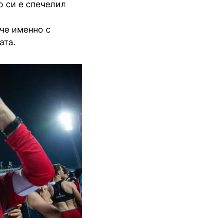
о си е спечелил
 че именно с
ата.