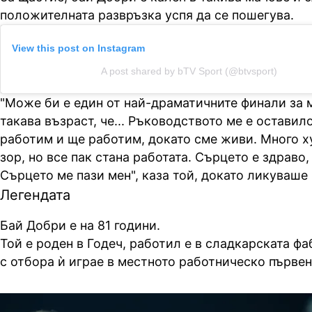
положителната развръзка успя да се пошегува.
View this post on Instagram
A post shared by bTV Sport (@btvsport)
"Може би е един от най-драматичните финали за 
такава възраст, че... Ръководството ме е оставило
работим и ще работим, докато сме живи. Много х
зор, но все пак стана работата. Сърцето е здраво
Сърцето ме пази мен", каза той, докато ликуваше
Легендата
Бай Добри е на 81 години.
Той е роден в Годеч, работил е в сладкарската ф
с отбора ѝ играе в местното работническо първе