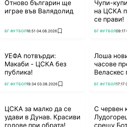
Отново българин ще
Чупи-купи
играе във Валядолид
на ЦСКА п
се прави!
ПОВЕЧЕ ОТ
ПОВЕЧЕ ОТ
БГ ФУТБОЛ
16:51 04.08.2026
БГ ФУТБОЛ
09:17
add favorites
УЕФА потвърди:
Лоша нови
Макаби - ЦСКА без
часове пр
публика!
Веласкес 
тежък уда
ПОВЕЧЕ ОТ
ПОВЕЧЕ ОТ
БГ ФУТБОЛ
19:34 03.08.2026
БГ ФУТБОЛ
17:17
add favorites
ЦСКА за малко да се
С червен 
удави в Дунав. Красиви
Лудогоре
голове при обрата!
срещу Бо