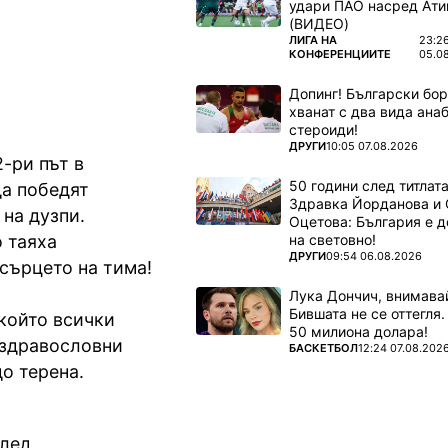
удари ПАО насред Ати
(ВИДЕО)
ПОВЕЧЕ ОТ
ЛИГА НА
23:2
КОНФЕРЕНЦИИТЕ
05.0
Допинг! Български бо
хванат с два вида ана
стероиди!
ПОВЕЧЕ ОТ
ДРУГИ
10:05 07.08.2026
-ри път в
50 години след титлата
да победят
Здравка Йорданова и 
 на дузпи.
Оцетова: България е 
на световно!
 таяха
ПОВЕЧЕ ОТ
ДРУГИ
09:54 06.08.2026
 сърцето на тима!
Лука Дончич, внимава
Бившата не се оттегля.
който всички
50 милиона долара!
здравословни
ПОВЕЧЕ ОТ
БАСКЕТБОЛ
12:24 07.08.202
о терена.
след