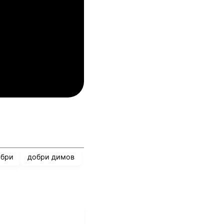
04.08.2026
03:00
лован Братислава
ТБС
04.08.2026
03:00
инкълн Ред Импс
Унион Сент-Гильойсе
обри
добри димов