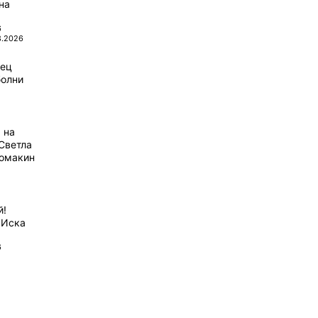
на
6
8.2026
рец
болни
 на
Светла
домакин
й!
 Иска
6