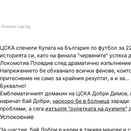
България
Снимка: Lap.bg
ЦСКА спечели Купата на България по футбол за 22
историята си, като на финала "червените" успяха 
Локомотив Пловдив след драматично изпълнение
Напрежението бе обхванало всички фенове, които
притеснение не само за крайния резултат, а и за...
Буквално!
Емблематичният домакин на ЦСКА Добри Димов, 
наричат бай Добри,
наскоро бе в болница
заради 
проблеми, а сега
изтърпя "рулетката на дузпите"
д
Успокоение
За щастие, бай Добри е кален в такива мачове и 