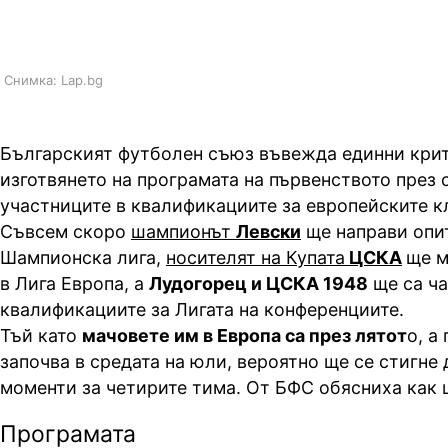
дни за сезон 2026/2027
Снимка: Lap.bg
Българският футболен съюз въвежда единни кри
изготвянето на програмата на първенството през 
участниците в квалификациите за европейските 
Съвсем скоро
шампионът
Левски
ще направи опит
Шампионска лига,
носителят на Купата
ЦСКА
ще м
в Лига Европа, а
Лудогорец и ЦСКА 1948
ще са ча
квалификациите за Лигата на конференциите.
Тъй като
мачовете им в Европа са през лятот
о, а
започва в средата на юли, вероятно ще се стигне 
моменти за четирите тима. От БФС обясниха как 
Програмата