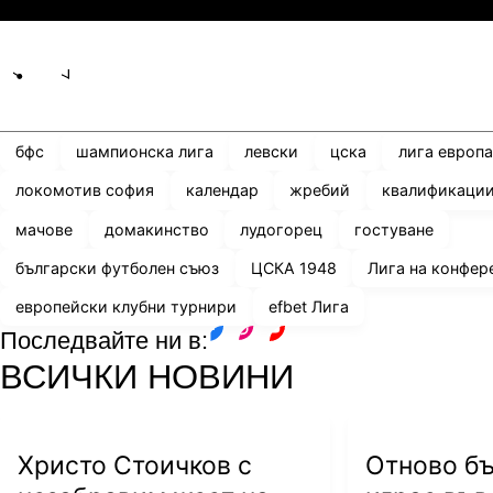
Share
save
бфс
шампионска лига
левски
цска
лига европа
локомотив софия
календар
жребий
квалификаци
мачове
домакинство
лудогорец
гостуване
български футболен съюз
ЦСКА 1948
Лига на конфер
европейски клубни турнири
efbet Лига
Последвайте ни в:
facebook
instagram
youtube
ВСИЧКИ НОВИНИ
Христо Стоичков с
Отново б