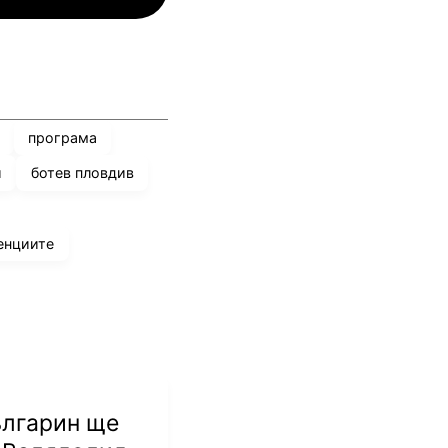
програма
и
ботев пловдив
енциите
ългарин ще