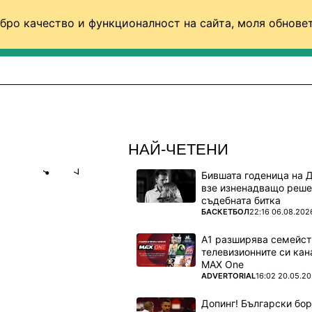
бро качество и функционалност на сайта, моля обновет
ФУТБОЛ (СВЯТ)
БАСКЕТБОЛ
ВОЛЕЙБОЛ
НАЙ-ЧЕТЕНИ
Бившата годеница на 
Share
save
взе изненадващо реше
съдебната битка
ПОВЕЧЕ ОТ
БАСКЕТБОЛ
22:16 06.08.202
КА,
А1 разширява семейст
телевизионните си кан
MAX One
ПОВЕЧЕ ОТ
ADVERTORIAL
16:02 20.05.2
ачовете по
Допинг! Български бо