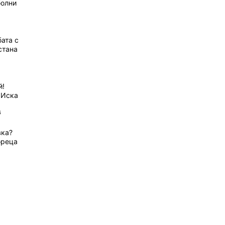
болни
ата с
стана
й!
 Иска
6
вка?
ореца