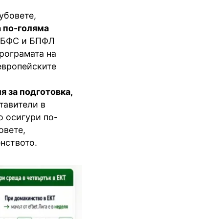
убовете,
а по-голяма
, БФС и БПФЛ
рограмата на
 европейските
я за подготовка,
тавители в
о осигури по-
овете,
нството.