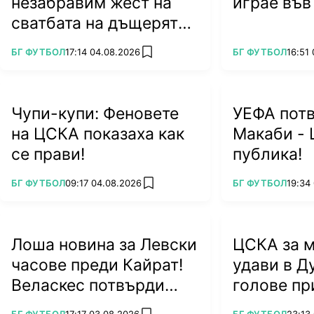
незабравим жест на
играе във
сватбата на дъщерята
на Тодор Батков
ПОВЕЧЕ ОТ
ПОВЕЧЕ ОТ
БГ ФУТБОЛ
17:14 04.08.2026
БГ ФУТБОЛ
16:51
add favorites
Чупи-купи: Феновете
УЕФА пот
на ЦСКА показаха как
Макаби - 
се прави!
публика!
ПОВЕЧЕ ОТ
ПОВЕЧЕ ОТ
БГ ФУТБОЛ
09:17 04.08.2026
БГ ФУТБОЛ
19:34
add favorites
Лоша новина за Левски
ЦСКА за м
часове преди Кайрат!
удави в Д
Веласкес потвърди
голове пр
тежък удар
ПОВЕЧЕ ОТ
ПОВЕЧЕ ОТ