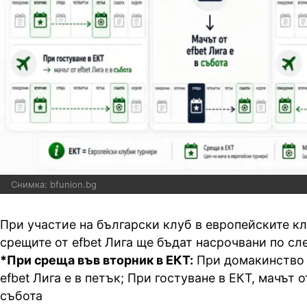
Снимка: bfunion.bg
При участие на български клуб в европейските к
срещите от efbet Лига ще бъдат насрочвани по сл
*При среща във вторник в ЕКТ:
При домакинство 
efbet Лига е в петък; При гостуване в ЕКТ, мачът от
събота