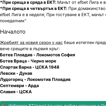
*При среща в сряда в ЕКТ:
Мачът от efbet Лига е 
*При среща в четвъртък в ЕКТ:
При домакинство 
efbet Лига е в неделя; При гостуване в ЕКТ, мачът 
понеделник"
Началото
Жребият за новия сезон у нас
беше изтеглен преди
вече срещите в първия кръг:
Ботев Пловдив - Локомотов София
Ботев Враца - Черно море
Спартак Варна - ЦСКА 1948
Левски - Дунав
Лудогорец - Локомотив Пловдив
Септември - Арда
Славия - ЦСКА
Изберете BTVsport.bg като любим източник в Go