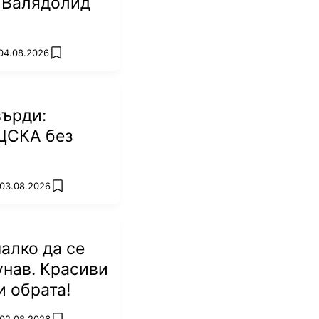
 Валядолид
 04.08.2026
add favorites
върди:
ЦСКА без
 03.08.2026
add favorites
алко да се
унав. Красиви
и обрата!