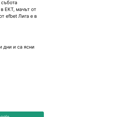
в събота
в ЕКТ, мачът от
от efbet Лига е в
 дни и са ясни
ogle