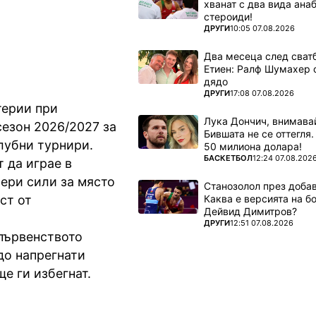
хванат с два вида ана
стероиди!
ПОВЕЧЕ ОТ
ДРУГИ
10:05 07.08.2026
Два месеца след сватб
Етиен: Ралф Шумахер 
дядо
ПОВЕЧЕ ОТ
ДРУГИ
17:08 07.08.2026
терии при
Лука Дончич, внимава
сезон 2026/2027 за
Бившата не се оттегля.
клубни турнири.
50 милиона долара!
ПОВЕЧЕ ОТ
БАСКЕТБОЛ
12:24 07.08.202
 да играе в
ери сили за място
Станозолол през доба
Каква е версията на б
ст от
Дейвид Димитров?
ПОВЕЧЕ ОТ
ДРУГИ
12:51 07.08.2026
 първенството
до напрегнати
ще ги избегнат.