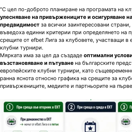
"С цел по-доброто планиране на програмата на кл
улесняване на привържениците и осигуряване н
предвидимост
за всички заинтересовани страни
въведоха единни критерии при определянето на п
срещите от efbet Лига за клубовете, участващи в
клубни турнири.
Мярката има за цел да създаде
оптимални услови
възстановяване и пътуване
на българските предс
европейските клубни турнири, като същевременн
ранна яснота относно графика на срещите за клуб
привържениците, медиите и партньорите на първе