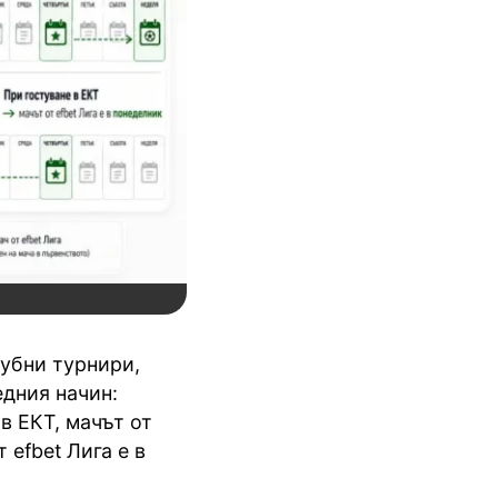
лубни турнири,
едния начин:
в ЕКТ, мачът от
 efbet Лига е в