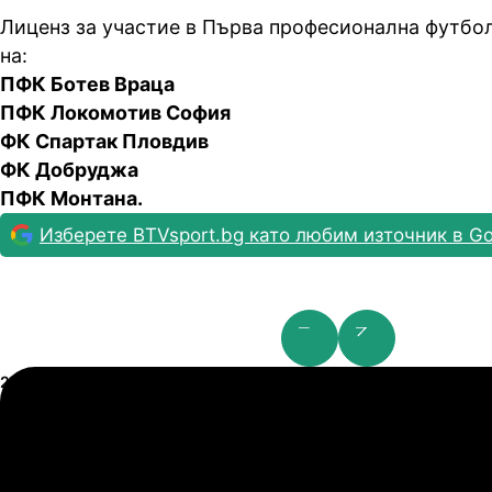
Лиценз за участие в Първа професионална футбол
на:
ПФК Ботев Враца
ПФК Локомотив София
ФК Спартак Пловдив
ФК Добруджа
ПФК Монтана.
Изберете BTVsport.bg като любим източник в Go
Шампионска лига: 2nd Qualifying Round
21.07.2026
19:00
2
0
Арарат-Армениа
Ш
21.07.2026
19:00