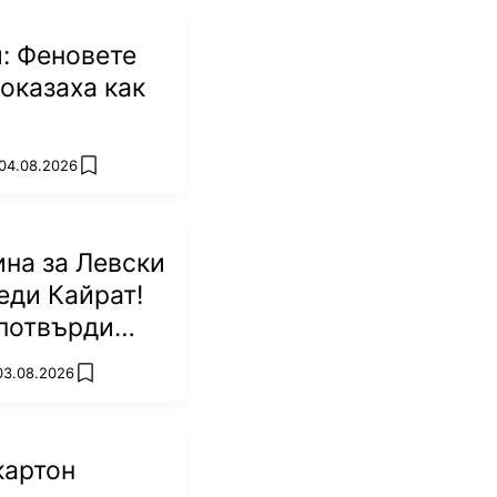
: Феновете
оказаха как
 04.08.2026
add favorites
на за Левски
еди Кайрат!
потвърди
р
 03.08.2026
add favorites
картон