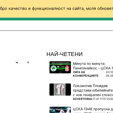
бро качество и функционалност на сайта, моля обновет
ФУТБОЛ (СВЯТ)
БАСКЕТБОЛ
ВОЛЕЙБОЛ
НАЙ-ЧЕТЕНИ
Минута по минута:
Share
save
ПОВЕЧЕ ОТ
ЛИГА НА
20:1
КОНФЕРЕНЦИИТЕ
05.0
ЕНЗ!
Локомотив Пловдив
представи юбилейните
с нов генерален спонс
ПОВЕЧЕ ОТ
ADVERTORIAL
17:41 17.07.202
ЦСКА 1948 пропусна 