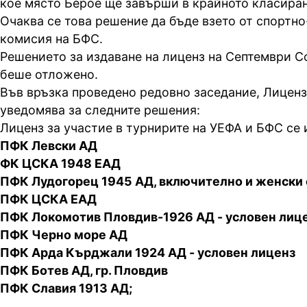
кое място Берое ще завърши в крайното класиран
Очаква се това решение да бъде взето от спортно
комисия на БФС.
Решението за издаване на лиценз на Септември С
беше отложено.
Във връзка проведено редовно заседание, Лицен
уведомява за следните решения:
Лиценз за участие в турнирите на УЕФА и БФС се 
ПФК Левски АД
ФК ЦСКА 1948 ЕАД
ПФК Лудогорец 1945 АД, включително и женски
ПФК ЦСКА ЕАД
ПФК Локомотив Пловдив-1926 АД - условен лиц
ПФК Черно море АД
ПФК Арда Кърджали 1924 АД - условен лиценз
ПФК Ботев АД, гр. Пловдив
ПФК Славия 1913 АД;