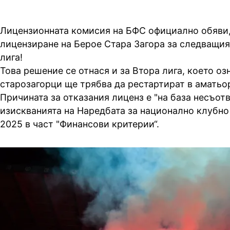
Лицензионната комисия на БФС официално обяви,
лицензиране на Берое Стара Загора за следващия
лига!
Това решение се отнася и за Втора лига, което оз
старозагорци ще трябва да рестартират в аматьо
Причината за отказания лиценз е "на база несъот
изискванията на Наредбата за национално клубно
2025 в част "Финансови критерии“.