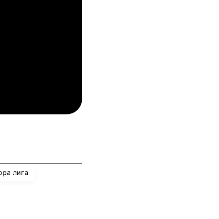
упс
Спарта Прага
04.08.2026
03:00
лован Братислава
ТБС
04.08.2026
03:00
инкълн Ред Импс
Унион Сент-Гильойсе
ора лига