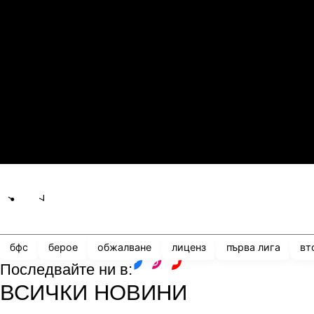
1
0
Сабах Баку
К
21.07.2026
19:00
0
2
Сабуртало
С
21.07.2026
19:00
3
0
Мджельби
Л
Share
save
бфс
берое
обжалване
лиценз
първа лига
вт
Последвайте ни в:
facebook
instagram
youtube
ВСИЧКИ НОВИНИ