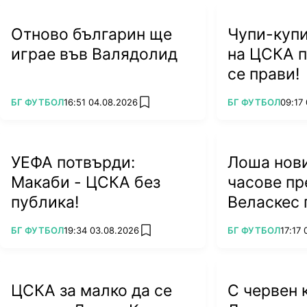
Отново българин ще
Чупи-купи
играе във Валядолид
на ЦСКА п
се прави!
ПОВЕЧЕ ОТ
ПОВЕЧЕ ОТ
БГ ФУТБОЛ
16:51 04.08.2026
БГ ФУТБОЛ
09:17
add favorites
УЕФА потвърди:
Лоша нови
Макаби - ЦСКА без
часове пр
публика!
Веласкес 
тежък уда
ПОВЕЧЕ ОТ
ПОВЕЧЕ ОТ
БГ ФУТБОЛ
19:34 03.08.2026
БГ ФУТБОЛ
17:17
add favorites
ЦСКА за малко да се
С червен 