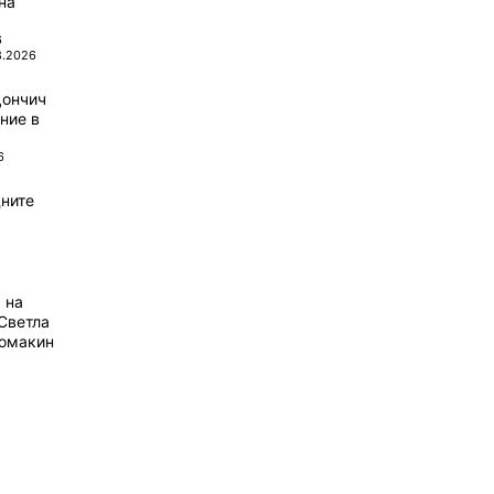
на
6
8.2026
Дончич
ние в
6
ните
 на
Светла
домакин