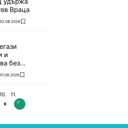
ц удържа
тев Враца
 02.08.2026
add favorites
егази
и и
ва без
 01.08.2026
add favorites
9