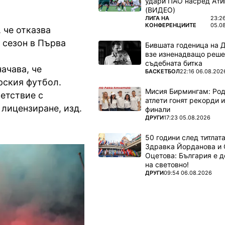
удари ПАО насред Ати
(ВИДЕО)
ПОВЕЧЕ ОТ
ЛИГА НА
23:2
КОНФЕРЕНЦИИТЕ
05.0
 че отказва
 сезон в Първа
Бившата годеница на 
взе изненадващо реше
съдебната битка
начава, че
ПОВЕЧЕ ОТ
БАСКЕТБОЛ
22:16 06.08.202
рския футбол.
Мисия Бирмингам: Род
ветствие с
атлети гонят рекорди и
 лицензиране, изд.
финали
ПОВЕЧЕ ОТ
ДРУГИ
17:23 05.08.2026
50 години след титлата
Здравка Йорданова и 
Оцетова: България е 
на световно!
ПОВЕЧЕ ОТ
ДРУГИ
09:54 06.08.2026