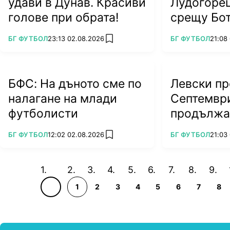
удави в Дунав. Красиви
Лудогоре
голове при обрата!
срещу Бо
ПОВЕЧЕ ОТ
ПОВЕЧЕ ОТ
БГ ФУТБОЛ
23:13 02.08.2026
БГ ФУТБОЛ
21:08
add favorites
БФС: На дъното сме по
Левски пр
налагане на млади
Септемвр
футболисти
продължа
грешка
ПОВЕЧЕ ОТ
ПОВЕЧЕ ОТ
БГ ФУТБОЛ
12:02 02.08.2026
БГ ФУТБОЛ
21:03
add favorites
1
2
3
4
5
6
7
8