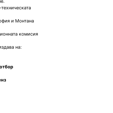
е.
-техническата
офия и Монтана
зионната комисия
издава на:
 отбор
енз