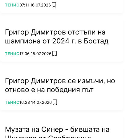
ПОВЕЧЕ ОТ
ТЕНИС
07:11 16.07.2026
add favorites
Григор Димитров отстъпи на
шампиона от 2024 г. в Бостад
ПОВЕЧЕ ОТ
ТЕНИС
17:06 15.07.2026
add favorites
Григор Димитров се измъчи, но
отново е на победния път
ПОВЕЧЕ ОТ
ТЕНИС
16:28 14.07.2026
add favorites
Музата на Синер - бившата на