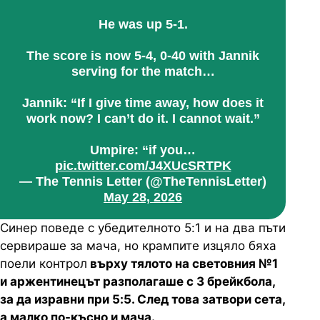
He was up 5-1.
The score is now 5-4, 0-40 with Jannik
serving for the match…
Jannik: “If I give time away, how does it
work now? I can’t do it. I cannot wait.”
Umpire: “if you…
pic.twitter.com/J4XUcSRTPK
— The Tennis Letter (@TheTennisLetter)
May 28, 2026
Синер поведе с убедителното 5:1 и на два пъти
сервираше за мача, но крампите изцяло бяха
поели контрол
върху тялото на световния №1
и аржентинецът разполагаше с 3 брейкбола,
за да изравни при 5:5. След това затвори сета,
а малко по-късно и мача.