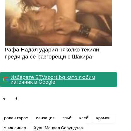
Рафа Надал ударил няколко текили,
преди да се разгорещи с Шакира
Изберете BTVsport.bg като любим
източник в Google
Share
save
ролан гарос
сензация
гръб
клей
крампи
яник синер
Хуан Мануел Серундоло