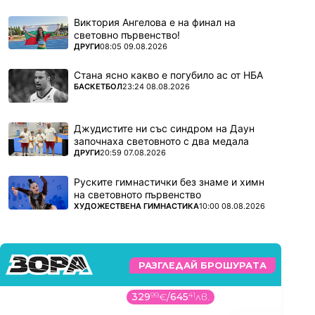
Виктория Ангелова е на финал на
световно първенство!
ПОВЕЧЕ ОТ
ДРУГИ
08:05 09.08.2026
Стана ясно какво е погубило ас от НБА
ПОВЕЧЕ ОТ
БАСКЕТБОЛ
23:24 08.08.2026
Джудистите ни със синдром на Даун
започнаха световното с два медала
ПОВЕЧЕ ОТ
ДРУГИ
20:59 07.08.2026
Руските гимнастички без знаме и химн
на световното първенство
ПОВЕЧЕ ОТ
ХУДОЖЕСТВЕНА ГИМНАСТИКА
10:00 08.08.2026
РАЗГЛЕДАЙ БРОШУРАТА
329
99
€
/
645
41
лв.