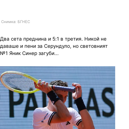
Гарос"
Снимка: БГНЕС
Два сета преднина и 5:1 в третия. Никой не
даваше и пени за Серундуло, но световният
№1 Яник Синер загуби...