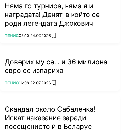
Няма го турнира, няма я и
наградата! Денят, в който се
роди легендата Джокович
ПОВЕЧЕ ОТ
ТЕНИС
08:10 24.07.2026
add favorites
Доверих му се... и 36 милиона
евро се изпариха
ПОВЕЧЕ ОТ
ТЕНИС
16:08 22.07.2026
add favorites
Скандал около Сабаленка!
Искат наказание заради
посещението ѝ в Беларус