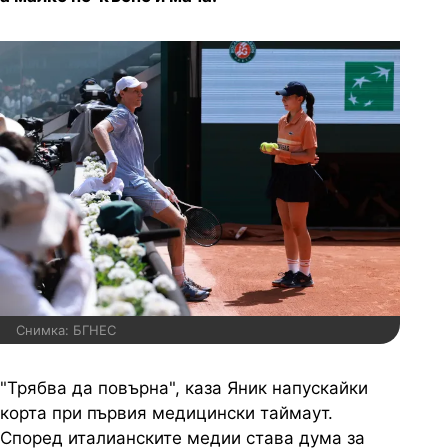
Снимка: БГНЕС
"Трябва да повърна", каза Яник напускайки
корта при първия медицински таймаут.
Според италианските медии става дума за