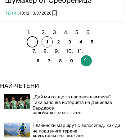
Шумахер от Сребреница
ПОВЕЧЕ ОТ
ТЕНИС
10:12 13.07.2026
add favorites
1
2
3
4
5
6
7
8
9
НАЙ-ЧЕТЕНИ
„Дай ми го, ще го направя шампион“:
Така започва историята на Денислав
Бърдаров
ПОВЕЧЕ ОТ
ВОЛЕЙБОЛ
09:12 08.08.2026
Планински маршрут с велосипед: как да
не подцените терена
ПОВЕЧЕ ОТ
ADVERTORIAL
17:00 10.07.2026