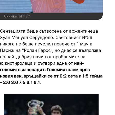
Снимка: БГНЕС
Сензацията беше сътворена от аржентинеца
Хуан Мануел Серундоло. Световният №56
никога не беше печелил повече от 1 мач в
Париж на "Ролан Гарос", но днес се възползва
по най-добрия начин от проблемите на
южнотиролеца и сътвори една от
най-
големите изненади в Големия шлем през
новия век, връщайки се от 0:2 сета и 1:5 гейма
- 2:6 3:6 7:5 6:1 6:1.