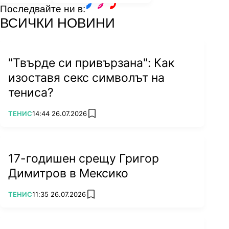
Последвайте ни в:
facebook
instagram
youtube
ВСИЧКИ НОВИНИ
"Твърде си привързана": Как
изоставя секс символът на
тениса?
ПОВЕЧЕ ОТ
ТЕНИС
14:44 26.07.2026
add favorites
17-годишен срещу Григор
Димитров в Мексико
ПОВЕЧЕ ОТ
ТЕНИС
11:35 26.07.2026
add favorites