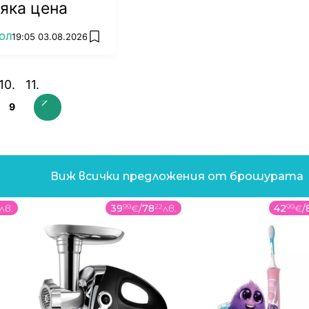
сяка цена
ОЛ
19:05 03.08.2026
add favorites
9
Виж всички предложения от брошурата
лв.
39
99
€
/
78
22
лв.
42
99
€
/