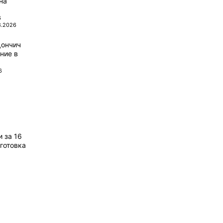
на
6
8.2026
Дончич
ние в
6
 за 16
готовка