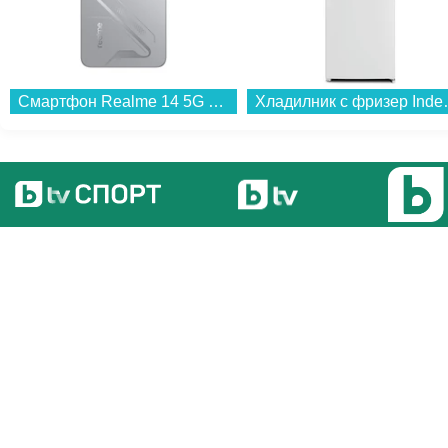
Смартфон Realme 14 5G 256/8 SILVER , 256 GB, 8 GB...
Хладилник с фризер Ind