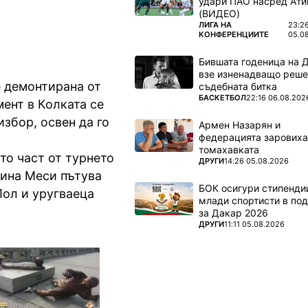
удари ПАО насред Ати
(ВИДЕО)
ПОВЕЧЕ ОТ
ЛИГА НА
23:2
КОНФЕРЕНЦИИТЕ
05.0
Бившата годеница на 
взе изненадващо реше
е демонтирана от
съдебната битка
ПОВЕЧЕ ОТ
БАСКЕТБОЛ
22:16 06.08.202
ент в Колката се
избор, освен да го
Армен Назарян и
федерацията заровиха
томахавката
то част от турнето
ПОВЕЧЕ ОТ
ДРУГИ
14:26 05.08.2026
дина Меси пътува
БОК осигури стипендии
Пол и уругваеца
млади спортисти в под
за Дакар 2026
ПОВЕЧЕ ОТ
ДРУГИ
11:11 05.08.2026