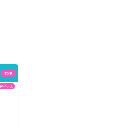
ТУК
84
09
лв.
94
99
€
/
185
79
лв.
138
99