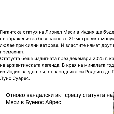
Гигантска статуя на Лионел Меси в Индия ще бъд
съображения за безопасност. 21-метровият монум
люлее при силни ветрове. И властите нямат друг 
премахнат.
Статуята беше издигната през декември 2025 г. ка
на аржентинската легенда. В края на миналата го
из Индия заедно със сънародника си Родриго де 
Луис Суарес.
Отново вандалски акт срещу статуята на
Меси в Буенос Айрес