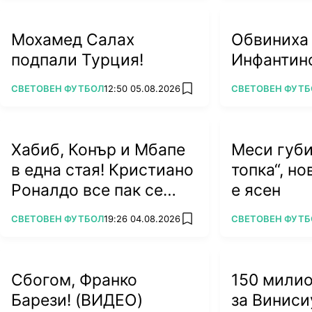
Мохамед Салах
Обвиниха
подпали Турция!
Инфантино
ПОВЕЧЕ ОТ
ПОВЕЧЕ ОТ
СВЕТОВЕН ФУТБОЛ
12:50 05.08.2026
СВЕТОВЕН ФУТБ
add favorites
Хабиб, Конър и Мбапе
Меси губи
в една стая! Кристиано
топка“, н
Роналдо все пак се
е ясен
жени
ПОВЕЧЕ ОТ
ПОВЕЧЕ ОТ
СВЕТОВЕН ФУТБОЛ
19:26 04.08.2026
СВЕТОВЕН ФУТБ
add favorites
Сбогом, Франко
150 мили
Барези! (ВИДЕО)
за Виниси