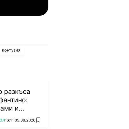
инкълн Ред Импс
Унион Сент-Гильойсе
контузия
о разкъса
фантино:
мами и
биват
ОЛ
16:11 05.08.2026
add favorites