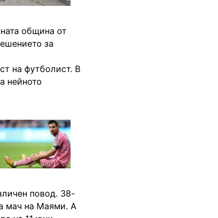
тната община от
решението за
ест на футболист. В
а нейното
зличен повод. 38-
а мач на Маями. А