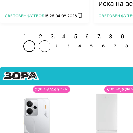
иска на в
ПОВЕЧЕ ОТ
ПОВЕЧЕ ОТ
СВЕТОВЕН ФУТБОЛ
15:25 04.08.2026
СВЕТОВЕН ФУТБ
add favorites
1
2
3
4
5
6
7
8
229
99
€
/
449
83
лв.
319
99
€
/
625
85