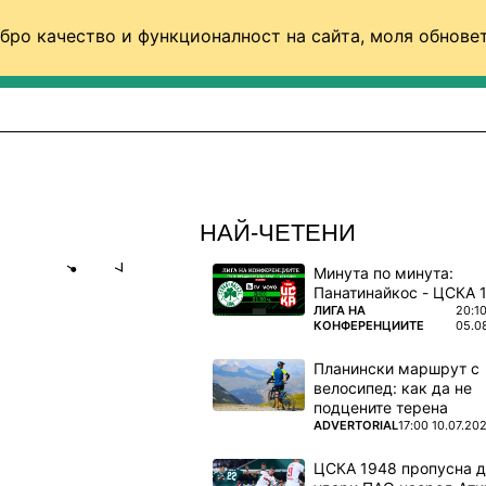
бро качество и функционалност на сайта, моля обновет
ФУТБОЛ (СВЯТ)
БАСКЕТБОЛ
ВОЛЕЙБОЛ
НАЙ-ЧЕТЕНИ
Минута по минута:
Share
save
ПОВЕЧЕ ОТ
ЛИГА НА
20:1
КОНФЕРЕНЦИИТЕ
05.0
Я НА
Планински маршрут с
велосипед: как да не
подцените терена
 при силен
ПОВЕЧЕ ОТ
ADVERTORIAL
17:00 10.07.20
ЦСКА 1948 пропусна 