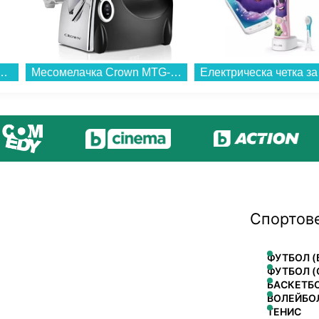
esit INKF 8251 W4E , 250 l, E , No Frost , Бял...
Месомелачка Crown MTG-4512HB...
Спортов
ФУТБОЛ (
ФУТБОЛ (
БАСКЕТБ
ВОЛЕЙБО
ТЕНИС