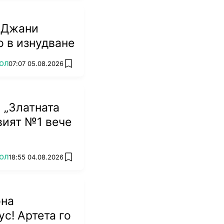
 Джани
 в изнудване
ОЛ
07:07 05.08.2026
add favorites
 „Златната
овият №1 вече
ОЛ
18:55 04.08.2026
add favorites
она
ус! Артета го