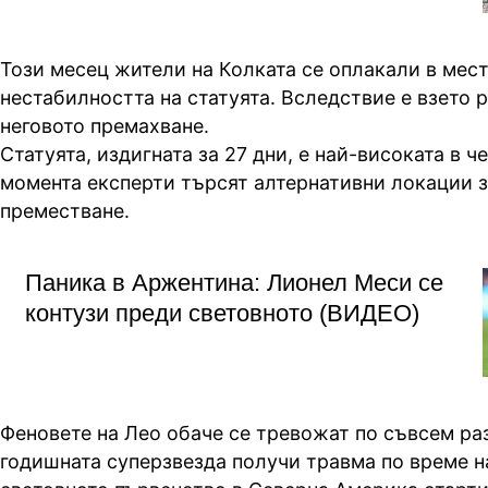
Този месец жители на Колката се оплакали в мес
нестабилността на статуята. Вследствие е взето 
неговото премахване.
Статуята, издигната за 27 дни, е най-високата в ч
момента експерти търсят алтернативни локации з
преместване.
Паника в Аржентина: Лионел Меси се
контузи преди световното (ВИДЕО)
Феновете на Лео обаче се тревожат по съвсем ра
годишната суперзвезда получи травма по време н