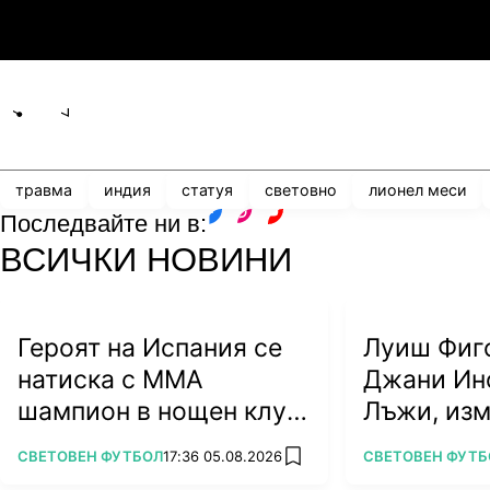
3
0
Мджельби
Л
Share
save
травма
индия
статуя
световно
лионел меси
Последвайте ни в:
facebook
instagram
youtube
ВСИЧКИ НОВИНИ
Героят на Испания се
Луиш Фиг
натиска с ММА
Джани Ин
шампион в нощен клуб
Лъжи, из
(ВИДЕО)
алчност у
ПОВЕЧЕ ОТ
ПОВЕЧЕ ОТ
СВЕТОВЕН ФУТБОЛ
17:36 05.08.2026
СВЕТОВЕН ФУТБ
add favorites
футбола