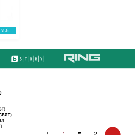
Електрическа четка за зъби Philips HX6352/42 Sonicare...
Bluetooth колонка MARSHALL WILLEN BLACK & BRASS...
е
БГ)
СВЯТ)
ОЛ
Л