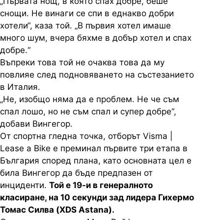
„Първата нощ, в която спах добре, беше
снощи. Не винаги се спи в еднакво добри
хотели“, каза той. „В първия хотел имаше
много шум, вчера бяхме в добър хотел и спах
добре.“
Въпреки това той не очаква това да му
повлияе след подновяването на състезанието
в Италия.
„Не, изобщо няма да е проблем. Не че съм
спал лошо, но не съм спал и супер добре“,
добави Вингегор.
От спортна гледна точка, отборът Visma |
Lease a Bike е преминал първите три етапа в
България според плана, като основната цел е
била Вингегор да бъде предпазен от
инциденти.
Той е 19-и в генералното
класиране, на 10 секунди зад лидера Гихермо
Томас Силва (XDS Astana).