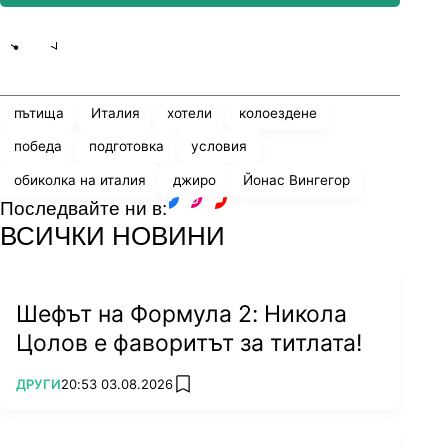
Share
save
пътища
Италия
хотели
колоездене
победа
подготовка
условия
обиколка на италия
джиро
Йонас Вингегор
Последвайте ни в:
facebook
instagram
youtube
ВСИЧКИ НОВИНИ
Шефът на Формула 2: Никола
Цолов е фаворитът за титлата!
ПОВЕЧЕ ОТ
ДРУГИ
20:53 03.08.2026
add favorites