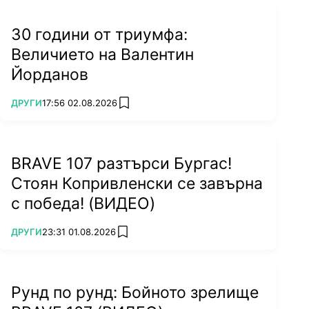
30 години от триумфа:
Величието на Валентин
Йорданов
ПОВЕЧЕ ОТ
ДРУГИ
17:56 02.08.2026
add favorites
BRAVE 107 разтърси Бургас!
Стоян Копривленски се завърна
с победа! (ВИДЕО)
ПОВЕЧЕ ОТ
ДРУГИ
23:31 01.08.2026
add favorites
Рунд по рунд: Бойното зрелище