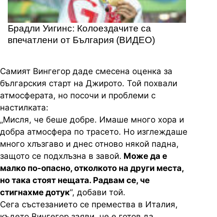
Брадли Уигинс: Колоездачите са
впечатлени от България (ВИДЕО)
Самият Вингегор даде смесена оценка за
българския старт на Джирото. Той похвали
атмосферата, но посочи и проблеми с
настилката:
„Мисля, че беше добре. Имаше много хора и
добра атмосфера по трасето. Но изглеждаше
много хлъзгаво и днес отново някой падна,
защото се подхлъзна в завой.
Може да е
малко по-опасно, отколкото на други места,
но така стоят нещата. Радвам се, че
стигнахме дотук
“, добави той.
Сега състезанието се премества в Италия,
където Вингегор заяви, че е готов да