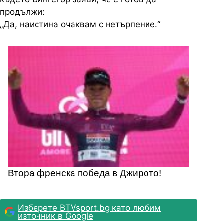
продължи:
„Да, наистина очаквам с нетърпение.“
Втора френска победа в Джирото!
Изберете BTVsport.bg като любим
източник в Google