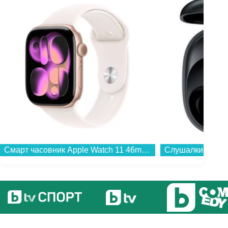
Смарт часовник Apple Watch 11 46mm Rose Gold/Light Band M/L mev74 , 2.00 , 64 , Apple S10 SiP 64-bit Dual Core...