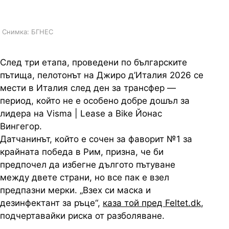
ръце, разказва Йонас Вингегор
Снимка: БГНЕС
След три етапа, проведени по българските
пътища, пелотонът на Джиро д’Италия 2026 се
мести в Италия след ден за трансфер —
период, който не е особено добре дошъл за
лидера на Visma | Lease a Bike Йонас
Вингегор.
Датчанинът, който е сочен за фаворит №1 за
крайната победа в Рим, призна, че би
предпочел да избегне дългото пътуване
между двете страни, но все пак е взел
предпазни мерки. „Взех си маска и
дезинфектант за ръце“,
каза той пред Feltet.dk
,
подчертавайки риска от разболяване.