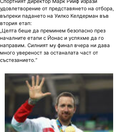
Спортният директор Марк Рийф изрази
удовлетворение от представянето на отбора,
въпреки падането на Уилко Келдерман във
втория етап:
„Целта беше да преминем безопасно през
началните етапи с Йонас и успяхме да го
направим. Силният му финал вчера ни дава
много увереност за останалата част от
състезанието.“