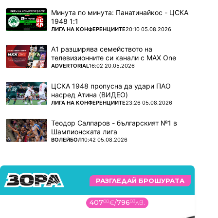
Минута по минута: Панатинайкос - ЦСКА
1948 1:1
ПОВЕЧЕ ОТ
ЛИГА НА КОНФЕРЕНЦИИТЕ
20:10 05.08.2026
А1 разширява семейството на
телевизионните си канали с MAX One
ПОВЕЧЕ ОТ
ADVERTORIAL
16:02 20.05.2026
ЦСКА 1948 пропусна да удари ПАО
насред Атина (ВИДЕО)
ПОВЕЧЕ ОТ
ЛИГА НА КОНФЕРЕНЦИИТЕ
23:26 05.08.2026
Теодор Салпаров - българският №1 в
Шампионската лига
ПОВЕЧЕ ОТ
ВОЛЕЙБОЛ
10:42 05.08.2026
РАЗГЛЕДАЙ БРОШУРАТА
407
00
€
/
796
03
лв.