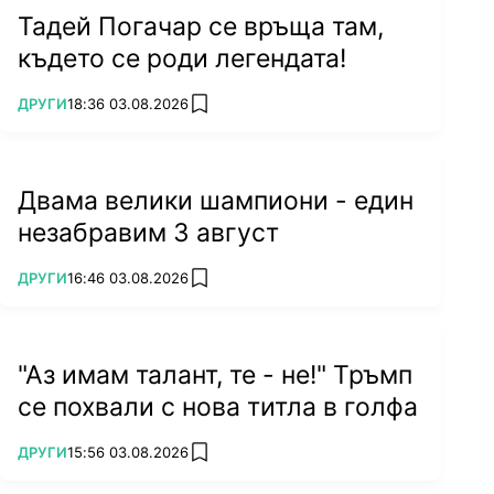
Тадей Погачар се връща там,
където се роди легендата!
ПОВЕЧЕ ОТ
ДРУГИ
18:36 03.08.2026
add favorites
Двама велики шампиони - един
незабравим 3 август
ПОВЕЧЕ ОТ
ДРУГИ
16:46 03.08.2026
add favorites
"Аз имам талант, те - не!" Тръмп
се похвали с нова титла в голфа
ПОВЕЧЕ ОТ
ДРУГИ
15:56 03.08.2026
add favorites