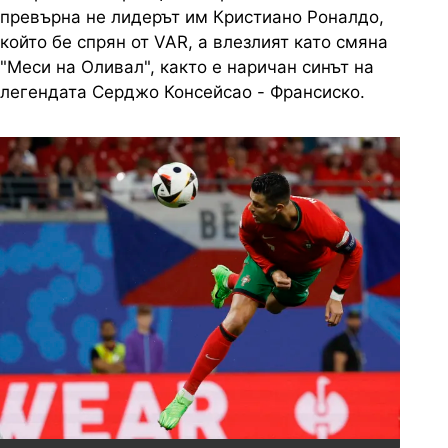
превърна не лидерът им Кристиано Роналдо,
който бе спрян от VAR, а влезлият като смяна
"Меси на Оливал", както е наричан синът на
легендата Серджо Консейсао - Франсиско.