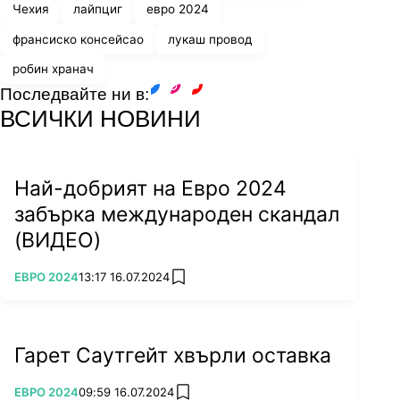
Чехия
лайпциг
евро 2024
Снимка: Reuters
франсиско консейсао
лукаш провод
робин хранач
В 69' Португалия изравни след груба грешка
Последвайте ни в:
facebook
instagram
youtube
на перфектния до този момент чешки вратар
ВСИЧКИ НОВИНИ
Индрих Станек, който изби топката в краката
на Робин Хранач и тя се оплете в мрежата зад
него - 1:1.
Най-добрият на Евро 2024
Португалският натиск се засили и в 86'
забърка международен скандал
резервата Диого Жота оформи обрата.
(ВИДЕО)
Попадението му, дошло при добавка след
греда на Роналдо, обаче беше отменено
ПОВЕЧЕ ОТ
ЕВРО 2024
13:17 16.07.2024
add favorites
заради засада на Кристиано след консултация
с VAR.
Гарет Саутгейт хвърли оставка
ПОВЕЧЕ ОТ
ЕВРО 2024
09:59 16.07.2024
add favorites