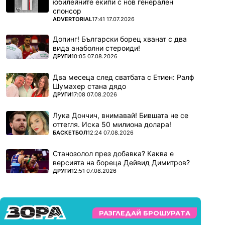
юбилейните екипи с нов генерален
спонсор
ПОВЕЧЕ ОТ
ADVERTORIAL
17:41 17.07.2026
Допинг! Български борец хванат с два
вида анаболни стероиди!
ПОВЕЧЕ ОТ
ДРУГИ
10:05 07.08.2026
Два месеца след сватбата с Етиен: Ралф
Шумахер стана дядо
ПОВЕЧЕ ОТ
ДРУГИ
17:08 07.08.2026
Лука Дончич, внимавай! Бившата не се
оттегля. Иска 50 милиона долара!
ПОВЕЧЕ ОТ
БАСКЕТБОЛ
12:24 07.08.2026
Станозолол през добавка? Каква е
версията на бореца Дейвид Димитров?
ПОВЕЧЕ ОТ
ДРУГИ
12:51 07.08.2026
РАЗГЛЕДАЙ БРОШУРАТА