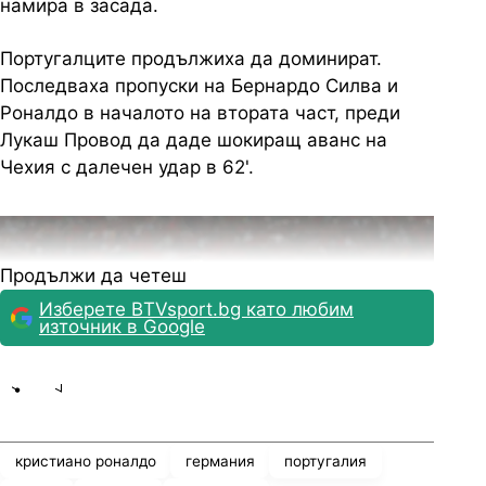
намира в засада.
Португалците продължиха да доминират.
Последваха пропуски на Бернардо Силва и
Роналдо в началото на втората част, преди
Лукаш Провод да даде шокиращ аванс на
Чехия с далечен удар в 62'.
Продължи да четеш
Изберете BTVsport.bg като любим
източник в Google
Share
save
кристиано роналдо
германия
португалия