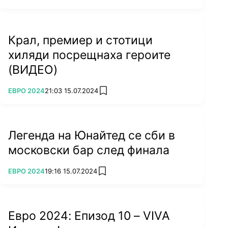
Крал, премиер и стотици
хиляди посрещнаха героите
(ВИДЕО)
ПОВЕЧЕ ОТ
ЕВРО 2024
21:03 15.07.2024
add favorites
Снимка: Reuters
Легенда на Юнайтед се сби в
Селекцията на Роберто Мартинес все пак
московски бар след финала
пречупи чехите в 90+2', когато появилият се
като смяна Педро Нето проби по левия фланг
ПОВЕЧЕ ОТ
ЕВРО 2024
19:16 15.07.2024
add favorites
и центрира, Хранач сбърка, а друга резерва -
Консейсао отбеляза победния гол.
По-рано днес в група 6
Турция се наложи с 3:1
Евро 2024: Епизод 10 – VIVA
над Грузия
в най-зрелищния мач от началото