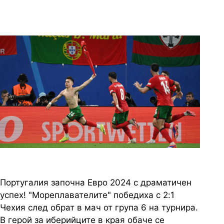
драматична победа на Евро 2024
42 снимки
Португалия започна Евро 2024 с драматичен
успех! "Мореплавателите" победиха с 2:1
Чехия след обрат в мач от група 6 на турнира.
В герой за иберийците в края обаче се