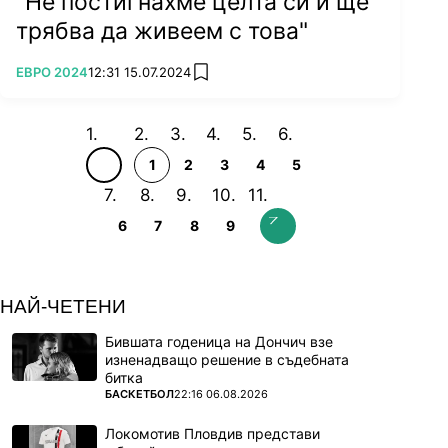
"Не постигнахме целта си и ще
трябва да живеем с това"
ПОВЕЧЕ ОТ
ЕВРО 2024
12:31 15.07.2024
add favorites
1
2
3
4
5
6
7
8
9
НАЙ-ЧЕТЕНИ
Бившата годеница на Дончич взе
изненадващо решение в съдебната
битка
ПОВЕЧЕ ОТ
БАСКЕТБОЛ
22:16 06.08.2026
Локомотив Пловдив представи