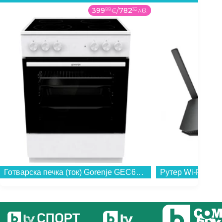
399
99
€
/
782
32
лв.
Готварска печка (ток) Gorenje GEC6A41WC , Бял , Керамични...