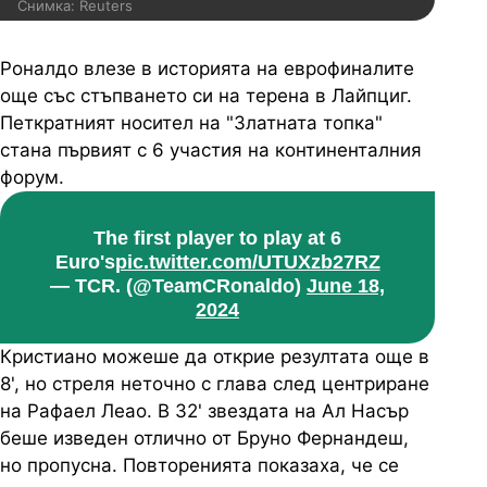
Снимка: Reuters
Роналдо влезе в историята на еврофиналите
още със стъпването си на терена в Лайпциг.
Петкратният носител на "Златната топка"
стана първият с 6 участия на континенталния
форум.
The first player to play at 6
Euro's
pic.twitter.com/UTUXzb27RZ
— TCR. (@TeamCRonaldo)
June 18,
2024
Кристиано можеше да открие резултата още в
8', но стреля неточно с глава след центриране
на Рафаел Леао. В 32' звездата на Ал Насър
беше изведен отлично от Бруно Фернандеш,
но пропусна. Повторенията показаха, че се