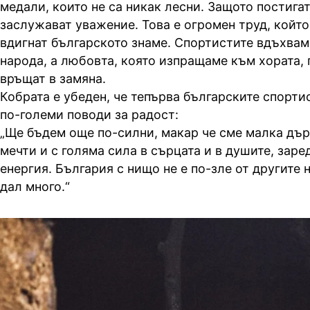
медали, които не са никак лесни. Защото постигат
заслужават уважение. Това е огромен труд, който 
вдигнат българското знаме. Спортистите вдъхвам
народа, а любовта, която изпращаме към хората, 
връщат в замяна.
Кобрата е убеден, че тепърва българските спорти
по-големи поводи за радост:
„Ще бъдем още по-силни, макар че сме малка дър
мечти и с голяма сила в сърцата и в душите, заре
енергия. България с нищо не е по-зле от другите 
дал много.“