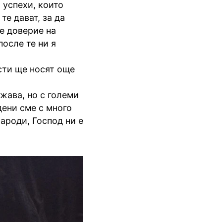
 успехи, които
те дават, за да
е доверие на
после те ни я
сти ще носят още
жава, но с големи
дени сме с много
народи, Господ ни е