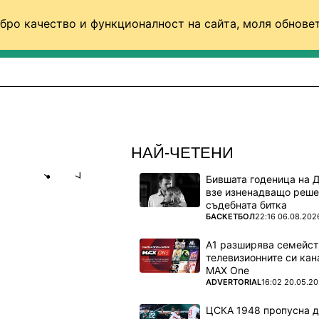
бро качество и функционалност на сайта, моля обновет
ФУТБОЛ (СВЯТ)
БАСКЕТБОЛ
ВОЛЕЙБОЛ
НАЙ-ЧЕТЕНИ
Бившата годеница на 
Share
save
взе изненадващо реше
съдебната битка
ПОВЕЧЕ ОТ
БАСКЕТБОЛ
22:16 06.08.202
ГАРСКОТО
А1 разширява семейст
телевизионните си кан
MAX One
с която
ПОВЕЧЕ ОТ
ADVERTORIAL
16:02 20.05.2
а родната
ЦСКА 1948 пропусна 