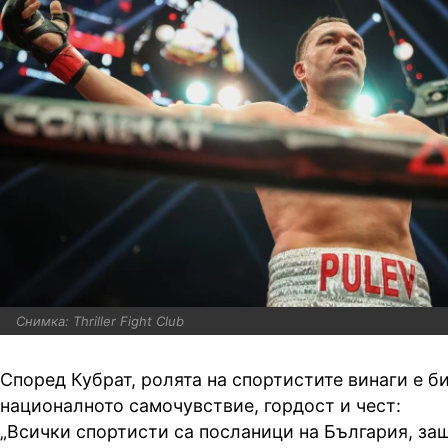
Снимка: Thriller Fight Club
Според Кубрат, ролята на спортистите винаги е б
националното самочувствие, гордост и чест:
„Всички спортисти са посланици на България, за