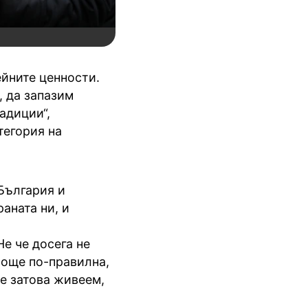
ейните ценности.
 да запазим
адиции“,
тегория на
 България и
аната ни, и
Не че досега не
в още по-правилна,
е затова живеем,