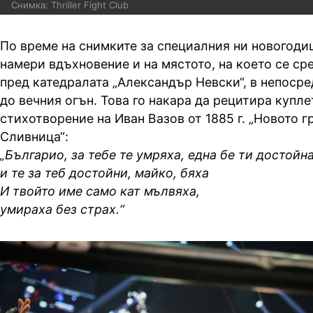
Снимка: Thriller Fight Club
По време на снимките за специалния ни новогоди
намери вдъхновение и на мястото, на което се ср
пред катедралата „Александър Невски“, в непоср
до вечния огън. Това го накара да рецитира купл
стихотворение на Иван Вазов от 1885 г. „Новото 
Сливница“:
„Българио, за тебе те умряха, една бе ти достойна
и те за теб достойни, майко, бяха
И твойто име само кат мълвяха,
умираха без страх.“