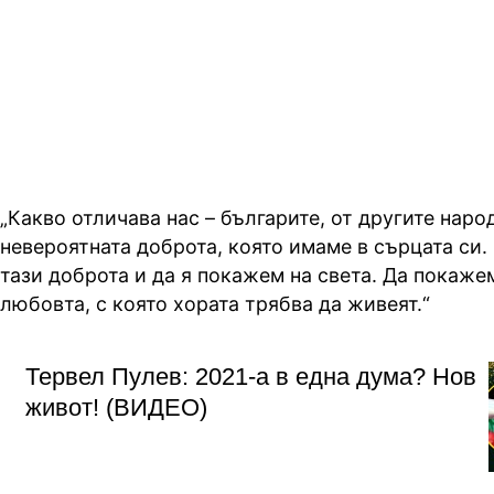
гордост в тежка категория на
професионалния бокс
„Какво отличава нас – българите, от другите наро
невероятната доброта, която имаме в сърцата си.
тази доброта и да я покажем на света. Да покаже
любовта, с която хората трябва да живеят.“
Тервел Пулев: 2021-а в една дума? Нов
живот! (ВИДЕО)