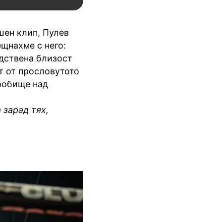
шен клип, Пулев
ещнахме с него:
едствена близост
ет от прословутото
гробище над
 зарад тях,