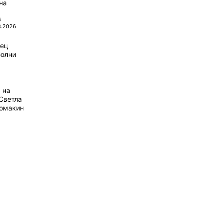
на
6
8.2026
рец
болни
 на
Светла
домакин