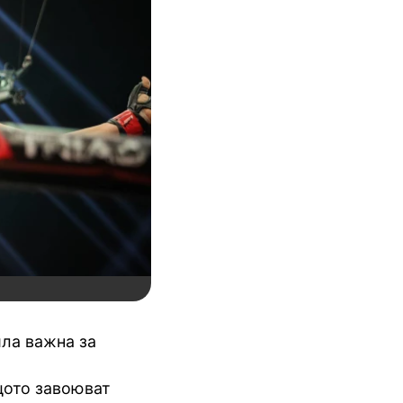
ила важна за
щото завоюват