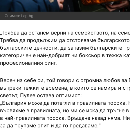
Снимка: Lap.bg
„Трябва да останем верни на семейството, на сем
Трябва да продължим да отстояваме българското,
българските ценности, да запазим българските тр
категоричен е най-добрият ни боксьор в тежка ка
професионалния ринг.
Верен на себе си, той говори с огромна любов за
въпреки тежките времена, в които се намира и стр
светът, Пулев остава оптимист:
„България може да потегли в правилната посока. 
вървяхме в правилната, но ми се иска да тръгне 
в най-правилната посока. Връщане назад няма. Ни
за да трупаме опит и да го предаваме.“