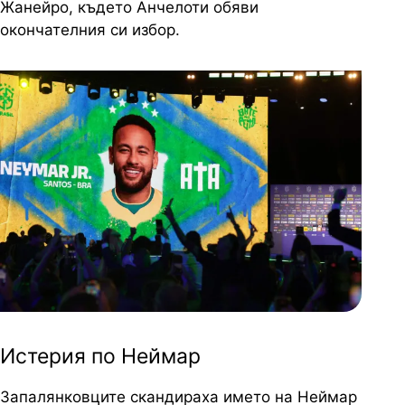
Жанейро, където Анчелоти обяви
окончателния си избор.
Истерия по Неймар
Запалянковците скандираха името на Неймар