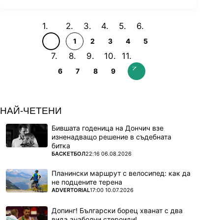
1
2
3
4
5
6
7
8
9
НАЙ-ЧЕТЕНИ
Бившата годеница на Дончич взе
изненадващо решение в съдебната
битка
ПОВЕЧЕ ОТ
БАСКЕТБОЛ
22:16 06.08.2026
Планински маршрут с велосипед: как да
не подцените терена
ПОВЕЧЕ ОТ
ADVERTORIAL
17:00 10.07.2026
Допинг! Български борец хванат с два
вида анаболни стероиди!