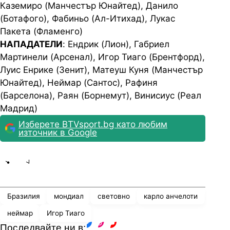
Каземиро (Манчестър Юнайтед), Данило
(Ботафого), Фабиньо (Ал-Итихад), Лукас
Пакета (Фламенго)
НАПАДАТЕЛИ
: Ендрик (Лион), Габриел
Мартинели (Арсенал), Игор Тиаго (Брентфорд),
Луис Енрике (Зенит), Матеуш Куня (Манчестър
Юнайтед), Неймар (Сантос), Рафиня
(Барселона), Раян (Борнемут), Винисиус (Реал
Мадрид)
Изберете BTVsport.bg като любим
източник в Google
Share
save
Бразилия
мондиал
световно
карло анчелоти
неймар
Игор Тиаго
Последвайте ни в: