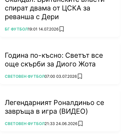
спират двама от ЦСКА за
реванша с Дери
ПОВЕЧЕ ОТ
БГ ФУТБОЛ
19:01 14.07.2026
add favorites
Година по-късно: Светът все
още скърби за Диого Жота
ПОВЕЧЕ ОТ
СВЕТОВЕН ФУТБОЛ
07:00 03.07.2026
add favorites
Легендарният Роналдиньо се
завръща в игра (ВИДЕО)
ПОВЕЧЕ ОТ
СВЕТОВЕН ФУТБОЛ
21:33 24.06.2026
add favorites