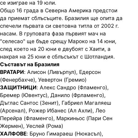
се изиграе на 19 юли.
Общо 16 града в Северна Америка предстои
да приемат сблъсъците. Бразилия ще опита да
спечели първата си световна титла от 2002 г.
насам. В груповата фаза първият мач на
"селесао" ще бъде срещу Мароко на 14 юни,
след което на 20 юни е двубоят с Хаити, а
накрая на 25 юни е сблъсъкът с Шотландия.
Съставът на Бразилия
ВРАТАРИ
: Алисон (Ливърпул), Едерсон
(Фенербахче), Уевертон (Гремио)
ЗАЩИТНИЦИ
: Алекс Сандро (Фламенго),
Бремер (Ювентус), Данило (Фрламенго),
Дъглас Сантос (Зенит), Габриел Магаляеш
(Арсенал), Рожер Ибанес (Ал Ахли), Лео
Перейра (Фламенго), Маркиньос (Пари Сен
Жермен), Уеслей (Рома)
ХАЛФОВЕ
: Бруно Гимараеш (Нюкасъл),