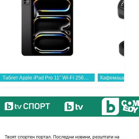
Таблет Apple iPad Pro 11" Wi-Fi 256GB Space Black mdwk4 , 12 GB, 256 GB...
Твоят спортен портал. Последни новини, резултати на