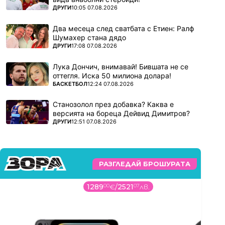
ПОВЕЧЕ ОТ
ДРУГИ
10:05 07.08.2026
Два месеца след сватбата с Етиен: Ралф
Шумахер стана дядо
ПОВЕЧЕ ОТ
ДРУГИ
17:08 07.08.2026
Лука Дончич, внимавай! Бившата не се
оттегля. Иска 50 милиона долара!
ПОВЕЧЕ ОТ
БАСКЕТБОЛ
12:24 07.08.2026
Станозолол през добавка? Каква е
версията на бореца Дейвид Димитров?
ПОВЕЧЕ ОТ
ДРУГИ
12:51 07.08.2026
РАЗГЛЕДАЙ БРОШУРАТА
1289
00
€
/
2521
07
лв.