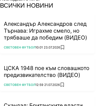
facebook
instagram
youtube
ВСИЧКИ НОВИНИ
Александър Александров след
Търнава: Играхме смело, но
трябваше да победим (ВИДЕО)
ПОВЕЧЕ ОТ
СВЕТОВЕН ФУТБОЛ
10:01 23.07.2026
add favorites
ЦСКА 1948 пое към словашкото
предизвикателство (ВИДЕО)
ПОВЕЧЕ ОТ
СВЕТОВЕН ФУТБОЛ
12:59 21.07.2026
add favorites
Скандал: Британските власти