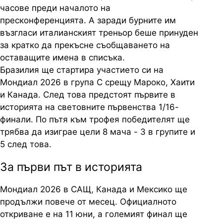
часове преди началото на
пресконференцията. А заради бурните им
възгласи италианският треньор беше принуден
за кратко да прекъсне съобщаването на
оставащите имена в списъка.
Бразилия ще стартира участието си на
Мондиал 2026 в група С срещу Мароко, Хаити
и Канада. След това предстоят първите в
историята на световните първенства 1/16-
финали. По пътя към трофея победителят ще
трябва да изиграе цели 8 мача - 3 в групите и
5 след това.
За първи път в историята
Мондиал 2026 в САЩ, Канада и Мексико ще
продължи повече от месец. Официалното
откриване е на 11 юни, а големият финал ще