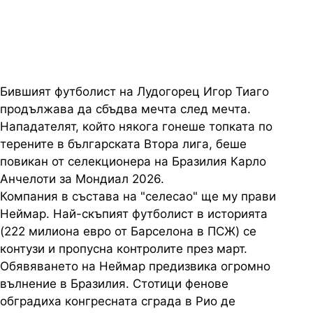
Бразилия
Бившият футболист на Лудогорец Игор Тиаго
продължава да сбъдва мечта след мечта.
Нападателят, който някога гонеше топката по
терените в българската Втора лига, беше
повикан от селекционера на Бразилия Карло
Анчелоти за Мондиал 2026.
Компания в състава на "селесао" ще му прави
Неймар. Най-скъпият футболист в историята
(222 милиона евро от Барселона в ПСЖ) се
контузи и пропусна контролите през март.
Обявяването на Неймар предизвика огромно
вълнение в Бразилия. Стотици фенове
обградиха конгресната сграда в Рио де