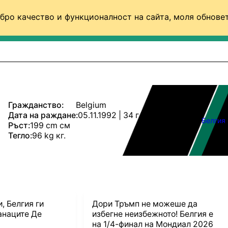
бро качество и функционалност на сайта, моля обновет
ФУТБОЛ (СВЯТ)
БАСКЕТБОЛ
ВОЛЕЙБОЛ
Гражданство:
Belgium
Дата на раждане:
05.11.1992 | 34 г.
Белгия
Ръст:
199 cm см
Тегло:
96 kg кг.
, Белгия ги
Дори Тръмп не можеше да
анаците Де
избегне неизбежното! Белгия е
а
на 1/4-финал на Мондиал 2026