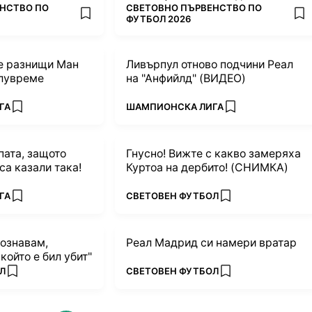
ПОВЕЧЕ ОТ
НСТВО ПО
СВЕТОВНО ПЪРВЕНСТВО ПО
add favorites
add
ФУТБОЛ 2026
е разнищи Ман
Ливърпул отново подчини Реал
олувреме
на "Анфийлд" (ВИДЕО)
ПОВЕЧЕ ОТ
ГА
ШАМПИОНСКА ЛИГА
add favorites
add favorites
пата, защото
Гнусно! Вижте с какво замеряха
са казали така!
Куртоа на дербито! (СНИМКА)
ПОВЕЧЕ ОТ
ГА
СВЕТОВЕН ФУТБОЛ
add favorites
add favorites
познавам,
Реал Мадрид си намери вратар
който е бил убит"
ПОВЕЧЕ ОТ
Л
СВЕТОВЕН ФУТБОЛ
add favorites
add favorites