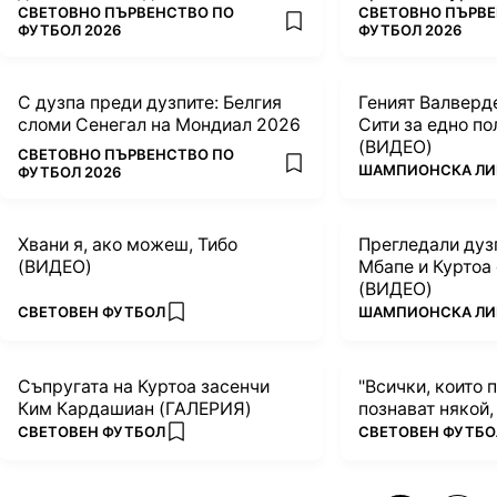
ПОВЕЧЕ ОТ
ПОВЕЧЕ ОТ
над Белгия (ВИДЕО)
СВЕТОВНО ПЪРВЕНСТВО ПО
СВЕТОВНО ПЪРВЕ
add favorites
ФУТБОЛ 2026
ФУТБОЛ 2026
С дузпа преди дузпите: Белгия
Геният Валверд
сломи Сенегал на Мондиал 2026
Сити за едно п
(ВИДЕО)
ПОВЕЧЕ ОТ
СВЕТОВНО ПЪРВЕНСТВО ПО
ПОВЕЧЕ ОТ
ШАМПИОНСКА ЛИ
add favorites
ФУТБОЛ 2026
Хвани я, ако можеш, Тибо
Прегледали дуз
(ВИДЕО)
Мбапе и Куртоа 
(ВИДЕО)
ПОВЕЧЕ ОТ
ПОВЕЧЕ ОТ
СВЕТОВЕН ФУТБОЛ
ШАМПИОНСКА ЛИ
add favorites
Съпругата на Куртоа засенчи
"Всички, които 
Ким Кардашиан (ГАЛЕРИЯ)
познават някой, 
ПОВЕЧЕ ОТ
ПОВЕЧЕ ОТ
СВЕТОВЕН ФУТБОЛ
СВЕТОВЕН ФУТБО
add favorites