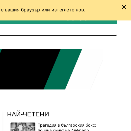
е вашия браузър или изтеглете нов.
ТЕНИС
ДРУГИ
ВХОД
ТЪРСЕНЕ
ПРЕВКЛЮЧИ МЕЖДУ С
НАЙ-ЧЕТЕНИ
Трагедия в българския бокс:
почина синът на Алфредо