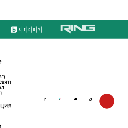
е
БГ)
СВЯТ)
ОЛ
Л
ция
И