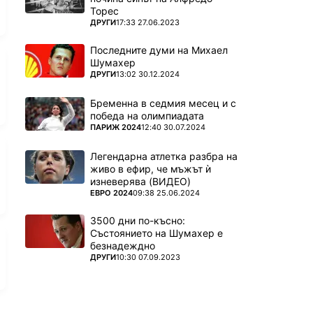
Торес
 favorites
ПОВЕЧЕ ОТ
ДРУГИ
17:33 27.06.2023
Последните думи на Михаел
Шумахер
ПОВЕЧЕ ОТ
ДРУГИ
13:02 30.12.2024
Бременна в седмия месец и с
победа на олимпиадата
ПОВЕЧЕ ОТ
ПАРИЖ 2024
12:40 30.07.2024
Легендарна атлетка разбра на
живо в ефир, че мъжът ѝ
изневерява (ВИДЕО)
ПОВЕЧЕ ОТ
ЕВРО 2024
09:38 25.06.2024
3500 дни по-късно:
Състоянието на Шумахер е
безнадеждно
ПОВЕЧЕ ОТ
ДРУГИ
10:30 07.09.2023