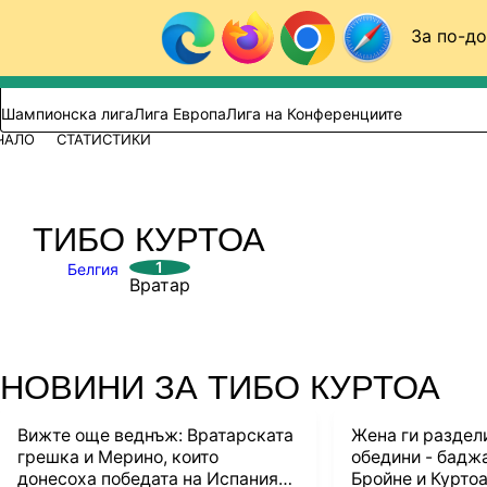
Към съдържанието
За по-до
Търси в сайта
ВИДЕО
ФУТБОЛ (БГ)
Шампионска лига
Лига Европа
Лига на Конференциите
ЧАЛО
СТАТИСТИКИ
ТИБО КУРТОА
1
Белгия
Вратар
НОВИНИ ЗА ТИБО КУРТОА
Вижте още веднъж: Вратарската
Жена ги раздели
грешка и Мерино, които
обедини - бадж
донесоха победата на Испания
Бройне и Курто