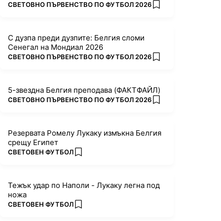
ПОВЕЧЕ ОТ
СВЕТОВНО ПЪРВЕНСТВО ПО ФУТБОЛ 2026
add favorites
С дузпа преди дузпите: Белгия сломи
Сенегал на Мондиал 2026
ПОВЕЧЕ ОТ
СВЕТОВНО ПЪРВЕНСТВО ПО ФУТБОЛ 2026
add favorites
5-звездна Белгия преподава (ФАКТФАЙЛ)
ПОВЕЧЕ ОТ
СВЕТОВНО ПЪРВЕНСТВО ПО ФУТБОЛ 2026
add favorites
Резервата Ромелу Лукаку измъкна Белгия
срещу Египет
ПОВЕЧЕ ОТ
СВЕТОВЕН ФУТБОЛ
add favorites
Тежък удар по Наполи - Лукаку легна под
ножа
ПОВЕЧЕ ОТ
СВЕТОВЕН ФУТБОЛ
add favorites