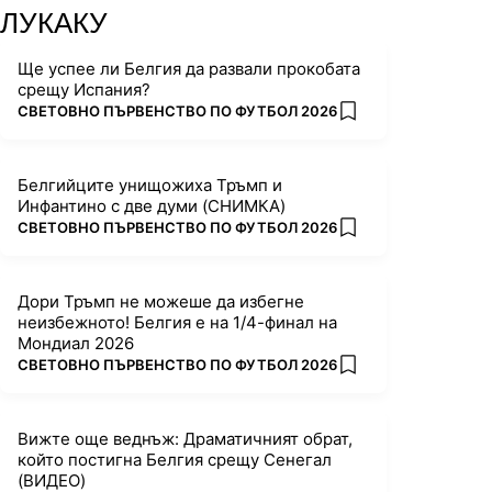
ЛУКАКУ
Ще успее ли Белгия да развали прокобата
срещу Испания?
ПОВЕЧЕ ОТ
СВЕТОВНО ПЪРВЕНСТВО ПО ФУТБОЛ 2026
add favorites
Белгийците унищожиха Тръмп и
Инфантино с две думи (СНИМКА)
ПОВЕЧЕ ОТ
СВЕТОВНО ПЪРВЕНСТВО ПО ФУТБОЛ 2026
add favorites
Дори Тръмп не можеше да избегне
неизбежното! Белгия е на 1/4-финал на
Мондиал 2026
ПОВЕЧЕ ОТ
СВЕТОВНО ПЪРВЕНСТВО ПО ФУТБОЛ 2026
add favorites
Вижте още веднъж: Драматичният обрат,
който постигна Белгия срещу Сенегал
(ВИДЕО)