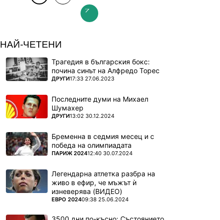
НАЙ-ЧЕТЕНИ
Трагедия в българския бокс:
почина синът на Алфредо Торес
ПОВЕЧЕ ОТ
ДРУГИ
17:33 27.06.2023
Последните думи на Михаел
Шумахер
ПОВЕЧЕ ОТ
ДРУГИ
13:02 30.12.2024
Бременна в седмия месец и с
победа на олимпиадата
ПОВЕЧЕ ОТ
ПАРИЖ 2024
12:40 30.07.2024
Легендарна атлетка разбра на
живо в ефир, че мъжът ѝ
изневерява (ВИДЕО)
ПОВЕЧЕ ОТ
ЕВРО 2024
09:38 25.06.2024
3500 дни по-късно: Състоянието