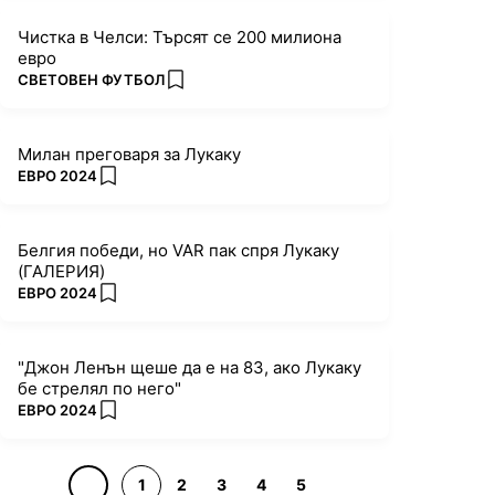
Чистка в Челси: Търсят се 200 милиона
евро
ПОВЕЧЕ ОТ
СВЕТОВЕН ФУТБОЛ
add favorites
Милан преговаря за Лукаку
ПОВЕЧЕ ОТ
ЕВРО 2024
add favorites
Белгия победи, но VAR пак спря Лукаку
(ГАЛЕРИЯ)
ПОВЕЧЕ ОТ
ЕВРО 2024
add favorites
"Джон Ленън щеше да е на 83, ако Лукаку
бе стрелял по него"
ПОВЕЧЕ ОТ
ЕВРО 2024
add favorites
1
2
3
4
5