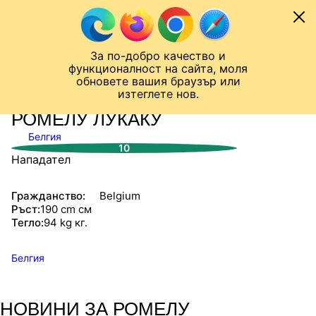
Към съдържанието
МОБИЛ
За по-добро качество и
Шампионска лига
Лига Европа
Лига на Конференциите
функционалност на сайта, моля
ЧАЛО
СТАТИСТИКИ
обновете вашия браузър или
изтеглете нов.
РОМЕЛУ ЛУКАКУ
Белгия
10
Нападател
Гражданство:
Belgium
Ръст:
190 cm см
Тегло:
94 kg кг.
Белгия
НОВИНИ ЗА РОМЕЛУ