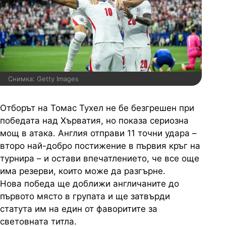
Снимка: Getty Images
Отборът на
Томас
Тухел
не бе безгрешен при
победата над
Хърватия
, но показа сериозна
мощ в атака. Англия отправи 11 точни удара –
второ най-добро постижение в първия кръг на
турнира – и остави впечатлението, че все още
има резерви, които може да разгърне.
Нова победа ще доближи англичаните до
първото място в групата и ще затвърди
статута им на един от фаворитите за
световната титла.