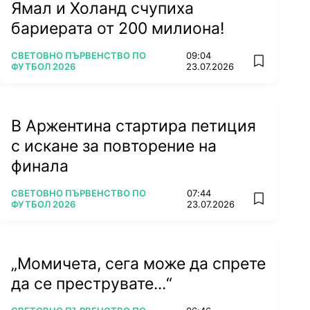
Ямал и Холанд счупиха
бариерата от 200 милиона!
ПОВЕЧЕ ОТ
СВЕТОВНО ПЪРВЕНСТВО ПО
09:04
add favorit
ФУТБОЛ 2026
23.07.2026
В Аржентина стартира петиция
с искане за повторение на
финала
ПОВЕЧЕ ОТ
СВЕТОВНО ПЪРВЕНСТВО ПО
07:44
add favorit
ФУТБОЛ 2026
23.07.2026
„Момичета, сега може да спрете
да се преструвате...“