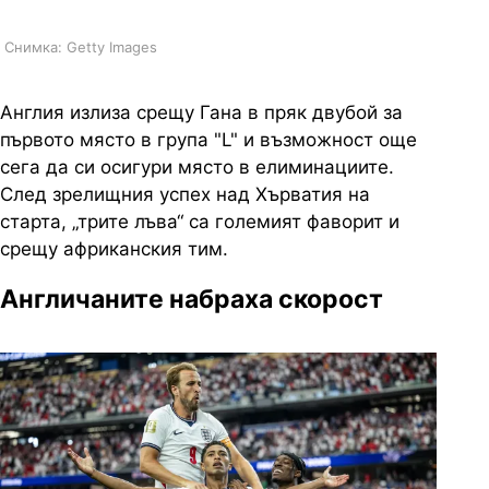
Снимка: Getty Images
Англия излиза срещу Гана в пряк двубой за
първото място в група "L" и възможност още
сега да си осигури място в елиминациите.
След зрелищния успех над
Хърватия
на
старта, „трите лъва“ са големият фаворит и
срещу африканския тим.
Англичаните набраха скорост