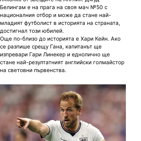
Белингам
е на прага на своя мач №50 с
националния отбор и може да стане най-
младият футболист в историята на страната,
достигнал този юбилей.
Още по-близо до историята е Хари
Кейн
. Ако
се разпише срещу Гана, капитанът ще
изпревари Гари
Линекер
и еднолично ще
стане най-резултатният английски голмайстор
на световни първенства.