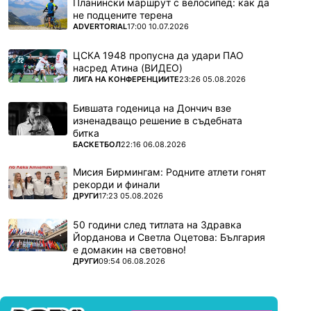
Планински маршрут с велосипед: как да
не подцените терена
ПОВЕЧЕ ОТ
ADVERTORIAL
17:00 10.07.2026
ЦСКА 1948 пропусна да удари ПАО
насред Атина (ВИДЕО)
ПОВЕЧЕ ОТ
ЛИГА НА КОНФЕРЕНЦИИТЕ
23:26 05.08.2026
Бившата годеница на Дончич взе
изненадващо решение в съдебната
битка
ПОВЕЧЕ ОТ
БАСКЕТБОЛ
22:16 06.08.2026
Мисия Бирмингам: Родните атлети гонят
рекорди и финали
ПОВЕЧЕ ОТ
ДРУГИ
17:23 05.08.2026
50 години след титлата на Здравка
Йорданова и Светла Оцетова: България
е домакин на световно!
ПОВЕЧЕ ОТ
ДРУГИ
09:54 06.08.2026