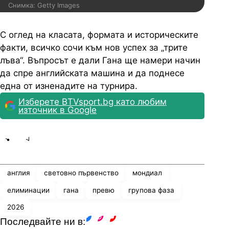
Снимка: Getty Images
С оглед на класата, формата и историческите
факти, всичко сочи към нов успех за „трите
лъва“. Въпросът е дали Гана ще намери начин
да спре английската машина и да поднесе
една от изненадите на турнира.
Изберете BTVsport.bg като любим
източник в Google
Share
save
англия
световно първенство
мондиал
елиминации
гана
превю
групова фаза
2026
Последвайте ни в:
facebook
instagram
youtube