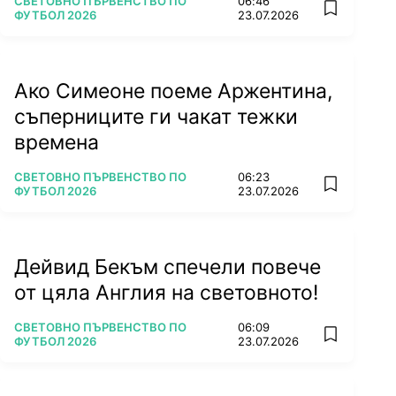
ПОВЕЧЕ ОТ
СВЕТОВНО ПЪРВЕНСТВО ПО
06:46
add favorit
ФУТБОЛ 2026
23.07.2026
Ако Симеоне поеме Аржентина,
съперниците ги чакат тежки
времена
ПОВЕЧЕ ОТ
СВЕТОВНО ПЪРВЕНСТВО ПО
06:23
add favorit
ФУТБОЛ 2026
23.07.2026
Дейвид Бекъм спечели повече
от цяла Англия на световното!
ПОВЕЧЕ ОТ
СВЕТОВНО ПЪРВЕНСТВО ПО
06:09
add favorit
ФУТБОЛ 2026
23.07.2026