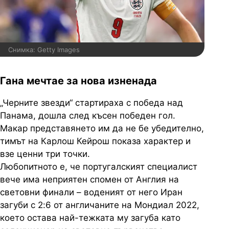
Снимка: Getty Images
Гана мечтае за нова изненада
„Черните звезди“ стартираха с победа над
Панама, дошла след късен победен гол.
Макар представянето им да не бе убедително,
тимът на
Карлош
Кейрош
показа характер и
взе ценни три точки.
Любопитното е, че португалският специалист
вече има неприятен спомен от Англия на
световни финали – воденият от него Иран
загуби с 2:6 от англичаните на
Мондиал
2022,
което остава най-тежката му загуба като