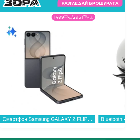
РАЗГЛЕДАЙ БРОШУРАТА
1499
00
€
/
2931
79
лв.
Смартфон Samsung GALAXY Z FLIP8 512GB GRAPHITE SM-F776BZKH , 12 GB, 512 GB...