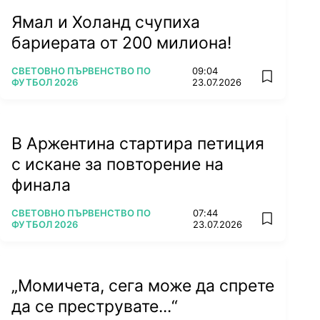
Ямал и Холанд счупиха
бариерата от 200 милиона!
ПОВЕЧЕ ОТ
СВЕТОВНО ПЪРВЕНСТВО ПО
09:04
add favorit
ФУТБОЛ 2026
23.07.2026
В Аржентина стартира петиция
с искане за повторение на
финала
ПОВЕЧЕ ОТ
СВЕТОВНО ПЪРВЕНСТВО ПО
07:44
add favorit
ФУТБОЛ 2026
23.07.2026
„Момичета, сега може да спрете
да се преструвате...“