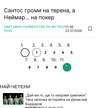
Сантос громи на терена, а
Неймар... на покер
ПОВЕЧЕ ОТ
СВЕТОВНО ПЪРВЕНСТВО ПО ФУТБОЛ
17:39
add favorit
2026
22.07.2026
1
2
3
4
5
6
7
8
9
НАЙ-ЧЕТЕНИ
„Дай ми го, ще го направя шампион“:
Така започва историята на Денислав
Бърдаров
ПОВЕЧЕ ОТ
ВОЛЕЙБОЛ
09:12 08.08.2026