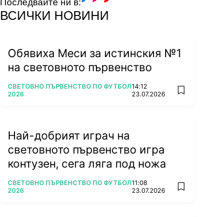
Последвайте ни в:
facebook
instagram
youtube
ВСИЧКИ НОВИНИ
Обявиха Меси за истинския №1
на световното първенство
ПОВЕЧЕ ОТ
СВЕТОВНО ПЪРВЕНСТВО ПО ФУТБОЛ
14:12
add favorit
2026
23.07.2026
Най-добрият играч на
световното първенство игра
контузен, сега ляга под ножа
ПОВЕЧЕ ОТ
СВЕТОВНО ПЪРВЕНСТВО ПО ФУТБОЛ
11:08
add favorit
2026
23.07.2026