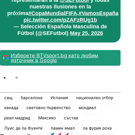
representarán a la
@SEFutbol
y todas
nuestras ilusiones en la
próxima
#CopaMundialFIFA
.
#VamosEspaña
pic.twitter.com/pZAFzRUg1b
— Selección Española Masculina de
Fútbol (@SEFutbol)
May 25, 2026
Изберете BTVsport.bg като любим
източник в Google
Share
save
сащ
барселона
Испания
национален отбор
канада
световно първенство
мондиал
реал мадрид
Мексико
състав
Луис де ла Фуенте
ламин ямал
ла фурия роха