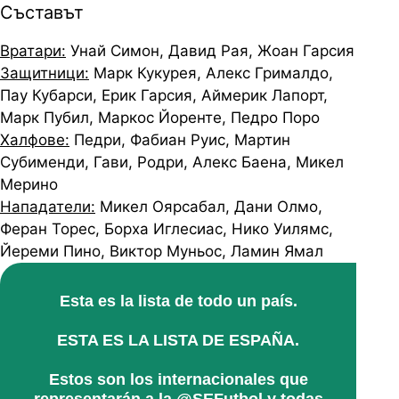
Съставът
Вратари:
Унай Симон, Давид Рая, Жоан Гарсия
Защитници:
Марк Кукурея, Алекс Грималдо,
Пау Кубарси, Ерик Гарсия, Аймерик Лапорт,
Марк Пубил, Маркос Йоренте, Педро Поро
Халфове:
Педри, Фабиан Руис, Мартин
Субименди, Гави, Родри, Алекс Баена, Микел
Мерино
Нападатели:
Микел Оярсабал, Дани Олмо,
Феран Торес, Борха Иглесиас, Нико Уилямс,
Йереми Пино, Виктор Муньос, Ламин Ямал
Esta es la lista de todo un país.
ESTA ES LA LISTA DE ESPAÑA.
Estos son los internacionales que