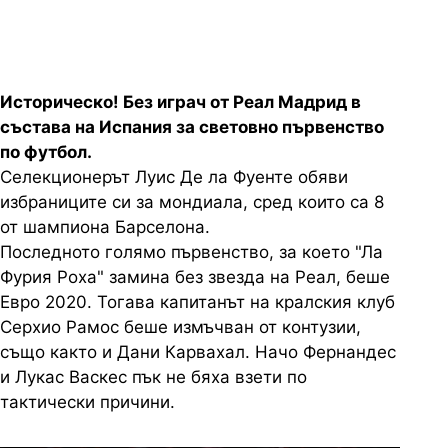
Историческо! Без играч от Реал Мадрид в
състава на Испания за световно първенство
по футбол.
Селекционерът Луис Де ла Фуенте обяви
избраниците си за мондиала, сред които са 8
от шампиона Барселона.
Последното голямо първенство, за което "Ла
Фурия Роха" замина без звезда на Реал, беше
Евро 2020. Тогава капитанът на кралския клуб
Серхио Рамос беше измъчван от контузии,
също както и Дани Карвахал. Начо Фернандес
и Лукас Васкес пък не бяха взети по
тактически причини.