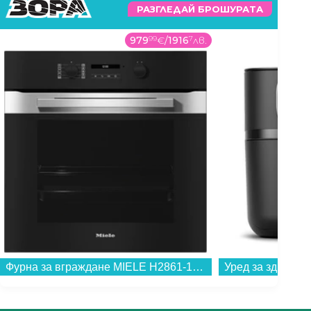
РАЗГЛЕДАЙ БРОШУРАТА
979
99
€
/
1916
7
лв.
Фурна за вграждане MIELE H2861-1B D EDST/CLST 125 Edition , 76 , А+ , Електронно...