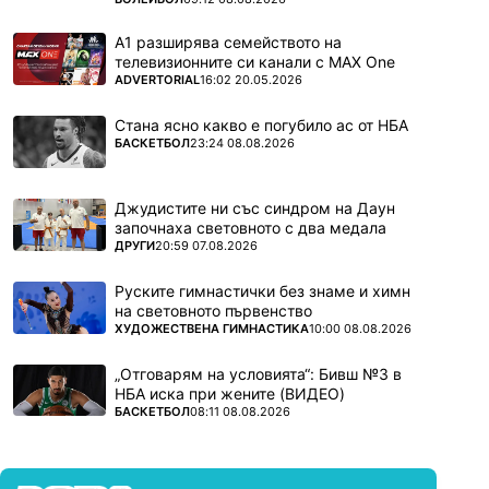
А1 разширява семейството на
телевизионните си канали с MAX One
ПОВЕЧЕ ОТ
ADVERTORIAL
16:02 20.05.2026
Стана ясно какво е погубило ас от НБА
ПОВЕЧЕ ОТ
БАСКЕТБОЛ
23:24 08.08.2026
Джудистите ни със синдром на Даун
започнаха световното с два медала
ПОВЕЧЕ ОТ
ДРУГИ
20:59 07.08.2026
Руските гимнастички без знаме и химн
на световното първенство
ПОВЕЧЕ ОТ
ХУДОЖЕСТВЕНА ГИМНАСТИКА
10:00 08.08.2026
„Отговарям на условията“: Бивш №3 в
НБА иска при жените (ВИДЕО)
ПОВЕЧЕ ОТ
БАСКЕТБОЛ
08:11 08.08.2026