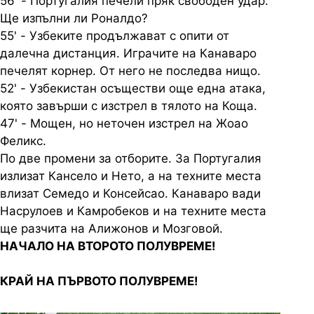
56' - Португалия печели пряк свободен удар.
Ще изпълни ли Роналдо?
55' - Узбеките продължават с опити от
далечна дистанция. Играчите на Канаваро
печелят корнер. От него не последва нищо.
52' - Узбекистан осъществи още една атака,
която завърши с изстрел в тялото на Коща.
47' - Мощен, но неточен изстрел на Жоао
Феликс.
По две промени за отборите. За Португалия
излизат Кансело и Нето, а на техните места
влизат Семедо и Консейсао. Канаваро вади
Насрулоев и Камробеков и на техните места
ще разчита на Алижонов и Мозговой.
НАЧАЛО НА ВТОРОТО ПОЛУВРЕМЕ!
КРАЙ НА ПЪРВОТО ПОЛУВРЕМЕ!