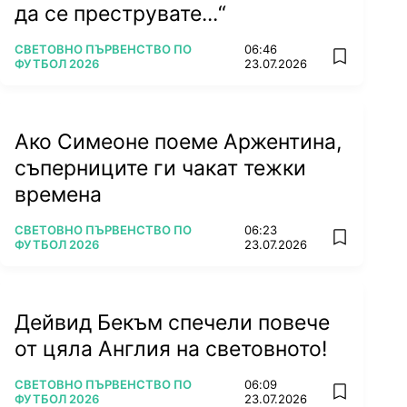
да се преструвате...“
ПОВЕЧЕ ОТ
СВЕТОВНО ПЪРВЕНСТВО ПО
06:46
add favorit
ФУТБОЛ 2026
23.07.2026
Ако Симеоне поеме Аржентина,
съперниците ги чакат тежки
времена
ПОВЕЧЕ ОТ
СВЕТОВНО ПЪРВЕНСТВО ПО
06:23
add favorit
ФУТБОЛ 2026
23.07.2026
Дейвид Бекъм спечели повече
от цяла Англия на световното!
ПОВЕЧЕ ОТ
СВЕТОВНО ПЪРВЕНСТВО ПО
06:09
add favorit
ФУТБОЛ 2026
23.07.2026