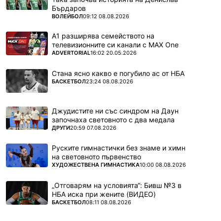
Бърдаров
ПОВЕЧЕ ОТ
ВОЛЕЙБОЛ
09:12 08.08.2026
А1 разширява семейството на
телевизионните си канали с MAX One
ПОВЕЧЕ ОТ
ADVERTORIAL
16:02 20.05.2026
Стана ясно какво е погубило ас от НБА
ПОВЕЧЕ ОТ
БАСКЕТБОЛ
23:24 08.08.2026
Джудистите ни със синдром на Даун
започнаха световното с два медала
ПОВЕЧЕ ОТ
ДРУГИ
20:59 07.08.2026
Руските гимнастички без знаме и химн
на световното първенство
ПОВЕЧЕ ОТ
ХУДОЖЕСТВЕНА ГИМНАСТИКА
10:00 08.08.2026
„Отговарям на условията“: Бивш №3 в
НБА иска при жените (ВИДЕО)
ПОВЕЧЕ ОТ
БАСКЕТБОЛ
08:11 08.08.2026