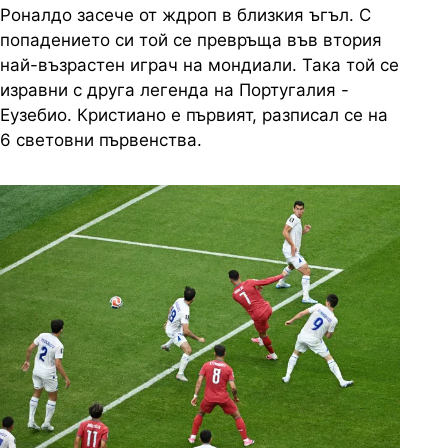
Роналдо засече от ждроп в близкия ъгъл. С
попадението си той се превръща във втория
най-възрастен играч на мондиали. Така той се
изравни с друга легенда на Португалия -
Еузебио. Кристиано е първият, разписал се на
6 световни първенства.