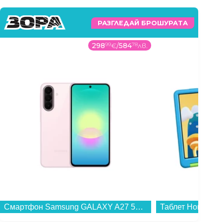
РАЗГЛЕДАЙ БРОШУРАТА
148
99
€
/
291
4
лв.
Таблет Honor PAD X8a WIFI 128/4 KIDS EDITION , 128 GB, 4 GB...