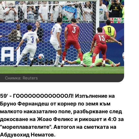
Снимка: Reuters
59' - ГОООООООООООООЛ! Изпълнение на
Бруно Фернандеш от корнер по земя към
малкото наказатално поле, разбъркване след
докосване на Жоао Феликс и рикошет и 4:0 за
"мореплавателите". Автогол на сметката на
Абдувохид Нематов.