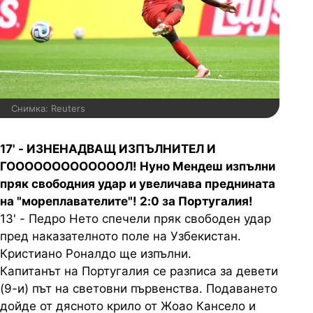
Снимка: Reuters
17' - ИЗНЕНАДВАЩ ИЗПЪЛНИТЕЛ И
ГОООООООООООООЛ! Нуно Мендеш изпълни
пряк свободния удар и увеличава преднината
на "мореплавателите"! 2:0 за Португалия!
13' - Педро Нето спечели пряк свободен удар
пред наказателното поле на Узбекистан.
Кристиано Роналдо ще изпълни.
Капитанът на Португалия се разписа за девети
(9-и) път на световни първенства. Подаването
дойде от дясното крило от Жоао Кансело и