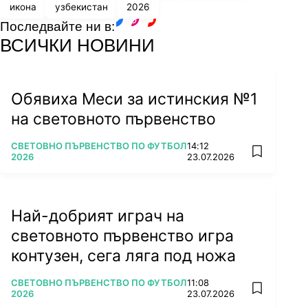
икона
узбекистан
2026
Последвайте ни в:
facebook
instagram
youtube
ВСИЧКИ НОВИНИ
Обявиха Меси за истинския №1
на световното първенство
ПОВЕЧЕ ОТ
СВЕТОВНО ПЪРВЕНСТВО ПО ФУТБОЛ
14:12
add favorit
2026
23.07.2026
Най-добрият играч на
световното първенство игра
контузен, сега ляга под ножа
ПОВЕЧЕ ОТ
СВЕТОВНО ПЪРВЕНСТВО ПО ФУТБОЛ
11:08
add favorit
2026
23.07.2026