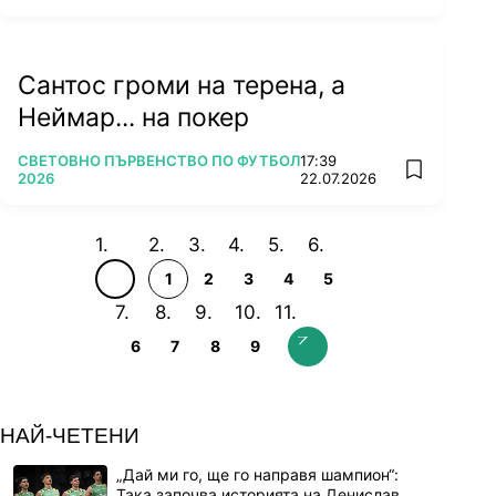
Сантос громи на терена, а
Неймар... на покер
ПОВЕЧЕ ОТ
СВЕТОВНО ПЪРВЕНСТВО ПО ФУТБОЛ
17:39
add favorit
2026
22.07.2026
1
2
3
4
5
6
7
8
9
НАЙ-ЧЕТЕНИ
„Дай ми го, ще го направя шампион“:
Така започва историята на Денислав