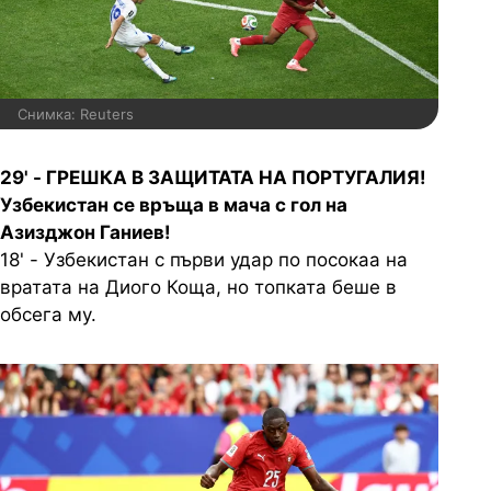
Снимка: Reuters
29' - ГРЕШКА В ЗАЩИТАТА НА ПОРТУГАЛИЯ!
Узбекистан се връща в мача с гол на
Азизджон Ганиев!
18' - Узбекистан с първи удар по посокаа на
вратата на Диого Коща, но топката беше в
обсега му.