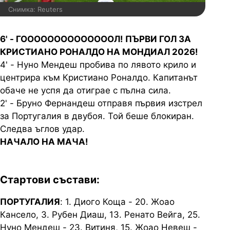
Снимка: Reuters
6' - ГООООООООООООООЛ! ПЪРВИ ГОЛ ЗА
КРИСТИАНО РОНАЛДО НА МОНДИАЛ 2026!
4' - Нуно Мендеш пробива по лявото крило и
центрира към Кристиано Роналдо. Капитанът
обаче не успя да отиграе с пълна сила.
2' - Бруно Фернандеш отправя първия изстрел
за Португалия в двубоя. Той беше блокиран.
Следва ъглов удар.
НАЧАЛО НА МАЧА!
Стартови състави:
ПОРТУГАЛИЯ
: 1. Диого Коща - 20. Жоао
Кансело, 3. Рубен Диаш, 13. Ренато Вейга, 25.
Нуно Мендеш - 23. Витиня, 15. Жоао Невеш -