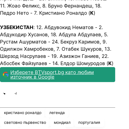
11. Жоао Феликс, 8. Бруно Фернандеш, 18.
Педро Нето - 7. Кристиано Роналдо (
К
)
УЗБЕКИСТАН
: 12. Абдувокид Нематов - 2.
Абдукодир Хусанов, 18. Абдула Абдулаев, 5.
Рустам Ашурматов - 24. Бекруз Каримов, 9.
Одилжон Хамробеков, 7. Отабек Шукуров, 13.
Шерзод Насрулаев - 19. Азизжон Ганиев, 22.
Абосбек Файзулаев - 14. Елдор Шомуродов (
К
)
Изберете BTVsport.bg като любим
източник в Google
Share
save
кристиано роналдо
легенда
световно първенство
мондиал
португалия