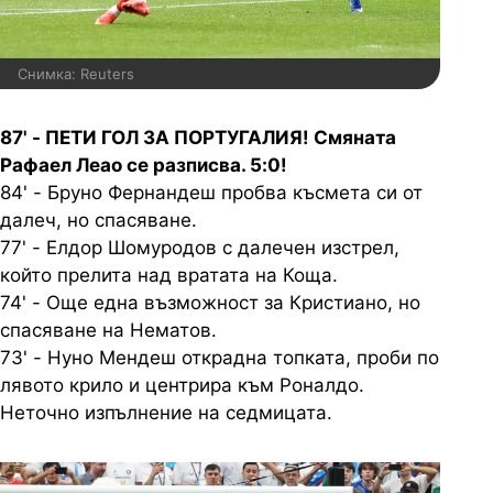
Снимка: Reuters
87' - ПЕТИ ГОЛ ЗА ПОРТУГАЛИЯ! Смяната
Рафаел Леао се разписва. 5:0!
84' - Бруно Фернандеш пробва късмета си от
далеч, но спасяване.
77' - Елдор Шомуродов с далечен изстрел,
който прелита над вратата на Коща.
74' - Още една възможност за Кристиано, но
спасяване на Нематов.
73' - Нуно Мендеш открадна топката, проби по
лявото крило и центрира към Роналдо.
Неточно изпълнение на седмицата.