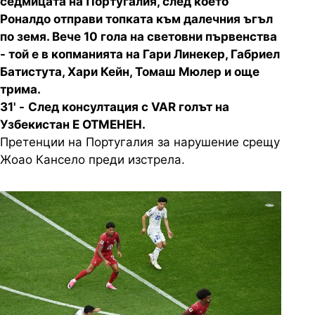
седмицата на Португалия, след което
Роналдо отправи топката към далечния ъгъл
по земя. Вече 10 гола на световни първенства
- той е в копманията на Гари Линекер, Габриел
Батистута, Хари Кейн, Томаш Мюлер и още
трима.
31' -
След консултация с VAR голът на
Узбекистан Е ОТМЕНЕН.
Претенции на Португалия за нарушение срещу
Жоао Кансело преди изстрела.