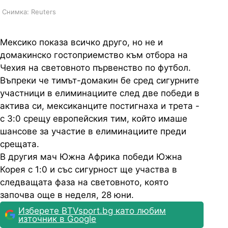
Снимка: Reuters
Мексико показа всичко друго, но не и
домакинско гостоприемство към отбора на
Чехия на световното първенство по футбол.
Въпреки че тимът-домакин бе сред сигурните
участници в елиминациите след две победи в
актива си, мексиканците постигнаха и трета -
с 3:0 срещу европейския тим, който имаше
шансове за участие в елиминациите преди
срещата.
В другия мач Южна Африка победи Южна
Корея с 1:0 и със сигурност ще участва в
следващата фаза на световното, която
започва още в неделя, 28 юни.
Изберете BTVsport.bg като любим
източник в Google