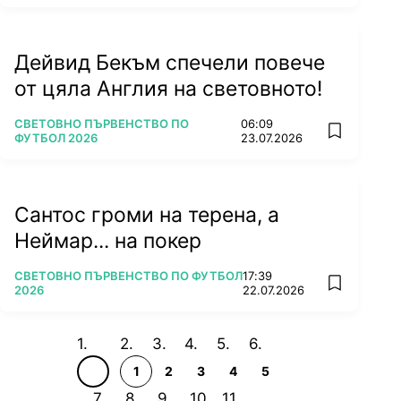
Дейвид Бекъм спечели повече
от цяла Англия на световното!
ПОВЕЧЕ ОТ
СВЕТОВНО ПЪРВЕНСТВО ПО
06:09
add favorit
ФУТБОЛ 2026
23.07.2026
Сантос громи на терена, а
Неймар... на покер
ПОВЕЧЕ ОТ
СВЕТОВНО ПЪРВЕНСТВО ПО ФУТБОЛ
17:39
add favorit
2026
22.07.2026
1
2
3
4
5