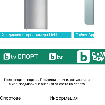
Хладилник с горна камера Liebherr CTPele 251-26 , 271 l, E , SmartFrost , Инокс...
Твоят спортен портал. Последни новини, резултати на
живо, задълбочени анализи от света на спорта
Спортове
Информация