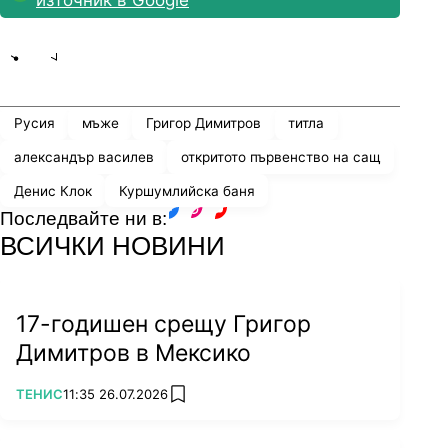
Share
save
Русия
мъже
Григор Димитров
титла
александър василев
откритото първенство на сащ
Денис Клок
Куршумлийска баня
Последвайте ни в:
facebook
instagram
youtube
ВСИЧКИ НОВИНИ
17-годишен срещу Григор
Димитров в Мексико
ПОВЕЧЕ ОТ
ТЕНИС
11:35 26.07.2026
add favorites