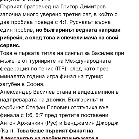
Първият братовчед на Григор Димитров
започна много уверено третия сет, в който с
два пробива поведе с 4:1. Руснакът върна
един пробив,
но българинът веднага направи
рибрейк, а след това и спечели мача на свой
сервис.
Това е първата титла на сингъл за Василев при
мъжете от турнирите на Международната
федерация по тенис (ITF), след като през
миналата година игра финал на турнир,
загубен в София.
Александър Василев стана и вицешампион в
надпреварата на двойки. Българинът и
сърбинът Стефан Попович отстъпиха във
финала с 1:6, 5:7 пред третите поставени
Антон Аржанкин (Рус) и Бенджамин Джордж
(Кан).
Това беше първият финал на
Александър на двойки при мъжете в