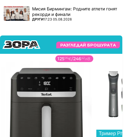
Мисия Бирмингам: Родните атлети гонят
рекорди и финали
ПОВЕЧЕ ОТ
ДРУГИ
17:23 05.08.2026
РАЗГЛЕДАЙ БРОШУРАТА
125
99
€
/
246
42
лв.
5
Тример Philips M