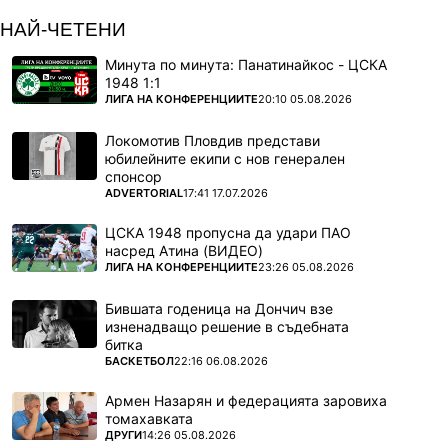
НАЙ-ЧЕТЕНИ
Минута по минута: Панатинайкос - ЦСКА
1948 1:1
ПОВЕЧЕ ОТ
ЛИГА НА КОНФЕРЕНЦИИТЕ
20:10 05.08.2026
Локомотив Пловдив представи
юбилейните екипи с нов генерален
спонсор
ПОВЕЧЕ ОТ
ADVERTORIAL
17:41 17.07.2026
ЦСКА 1948 пропусна да удари ПАО
насред Атина (ВИДЕО)
ПОВЕЧЕ ОТ
ЛИГА НА КОНФЕРЕНЦИИТЕ
23:26 05.08.2026
Бившата годеница на Дончич взе
изненадващо решение в съдебната
битка
ПОВЕЧЕ ОТ
БАСКЕТБОЛ
22:16 06.08.2026
Армен Назарян и федерацията заровиха
томахавката
ПОВЕЧЕ ОТ
ДРУГИ
14:26 05.08.2026