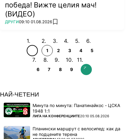
победа! Вижте целия мач!
(ВИДЕО)
ПОВЕЧЕ ОТ
ДРУГИ
09:10 01.08.2026
add favorites
1
2
3
4
5
6
7
8
9
НАЙ-ЧЕТЕНИ
Минута по минута: Панатинайкос - ЦСКА
1948 1:1
ПОВЕЧЕ ОТ
ЛИГА НА КОНФЕРЕНЦИИТЕ
20:10 05.08.2026
Планински маршрут с велосипед: как да
не подцените терена