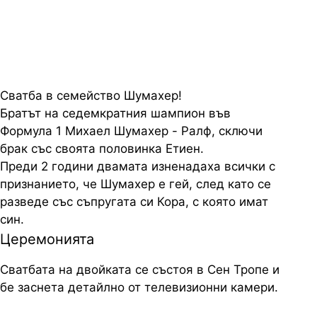
излъчи по телевизията
Сватба в семейство Шумахер!
Братът на седемкратния шампион във
Формула 1 Михаел Шумахер - Ралф, сключи
брак със своята половинка Етиен.
Преди 2 години двамата изненадаха всички с
признанието, че Шумахер е гей, след като се
разведе със съпругата си Кора, с която имат
син.
Церемонията
Сватбата на двойката се състоя в Сен Тропе и
бе заснета детайлно от телевизионни камери.