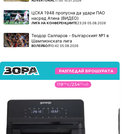
ПОВЕЧЕ ОТ
ADVERTORIAL
17:00 10.07.2026
ЦСКА 1948 пропусна да удари ПАО
насред Атина (ВИДЕО)
ПОВЕЧЕ ОТ
ЛИГА НА КОНФЕРЕНЦИИТЕ
23:26 05.08.2026
Теодор Салпаров - българският №1 в
Шампионската лига
ПОВЕЧЕ ОТ
ВОЛЕЙБОЛ
10:42 05.08.2026
РАЗГЛЕДАЙ БРОШУРАТА
119
99
€
/
234
69
лв.