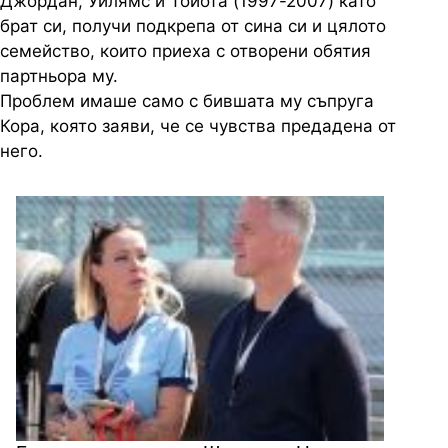
Джордан, Уилямс и Тойота (1997-2007) като
брат си, получи подкрепа от сина си и цялото
семейство, които приеха с отворени обятия
партньора му.
Проблем имаше само с бившата му съпруга
Кора, която заяви, че се чувства предадена от
него.