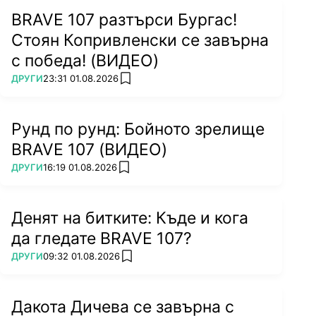
BRAVE 107 разтърси Бургас!
Стоян Копривленски се завърна
с победа! (ВИДЕО)
ПОВЕЧЕ ОТ
ДРУГИ
23:31 01.08.2026
add favorites
Рунд по рунд: Бойното зрелище
BRAVE 107 (ВИДЕО)
ПОВЕЧЕ ОТ
ДРУГИ
16:19 01.08.2026
add favorites
Денят на битките: Къде и кога
да гледате BRAVE 107?
ПОВЕЧЕ ОТ
ДРУГИ
09:32 01.08.2026
add favorites
Дакота Дичева се завърна с