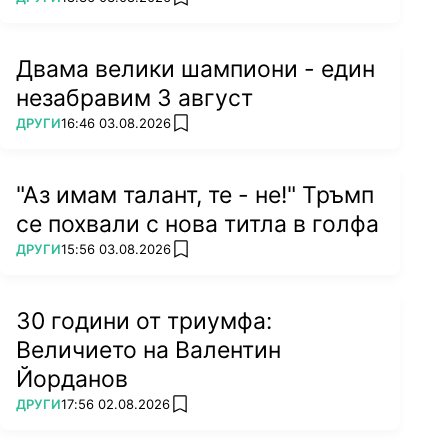
add favorites
Двама велики шампиони - един
незабравим 3 август
ПОВЕЧЕ ОТ
ДРУГИ
16:46 03.08.2026
add favorites
"Аз имам талант, те - не!" Тръмп
се похвали с нова титла в голфа
ПОВЕЧЕ ОТ
ДРУГИ
15:56 03.08.2026
add favorites
30 години от триумфа:
Величието на Валентин
Йорданов
ПОВЕЧЕ ОТ
ДРУГИ
17:56 02.08.2026
add favorites