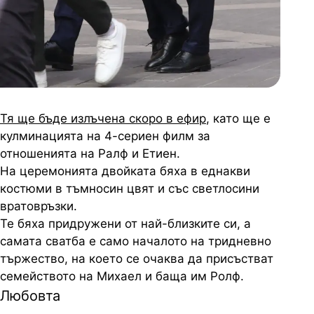
Тя ще бъде излъчена скоро в ефир
, като ще е
кулминацията на 4-сериен филм за
отношенията на Ралф и Етиен.
На церемонията двойката бяха в еднакви
костюми в тъмносин цвят и със светлосини
вратовръзки.
Те бяха придружени от най-близките си, а
самата сватба е само началото на тридневно
тържество, на което се очаква да присъстват
семейството на Михаел и баща им Ролф.
Любовта