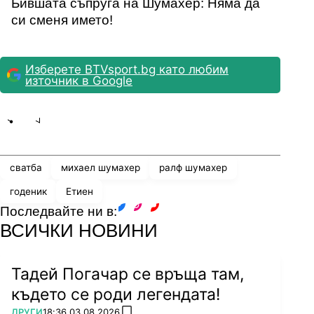
Бившата съпруга на Шумахер: Няма да
си сменя името!
Изберете BTVsport.bg като любим
източник в Google
Share
save
сватба
михаел шумахер
ралф шумахер
годеник
Етиен
Последвайте ни в:
facebook
instagram
youtube
ВСИЧКИ НОВИНИ
Тадей Погачар се връща там,
където се роди легендата!
ПОВЕЧЕ ОТ
ДРУГИ
18:36 03.08.2026