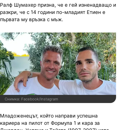
Ралф Шумахер призна, че е гей изненадващо и
разкри, че с 14 години по-младият Етиен е
първата му връзка с мъж.
Снимка: Facebook/Instagram
Младоженецът, който направи успешна
кариера на пилот от Формула 1 и кара за