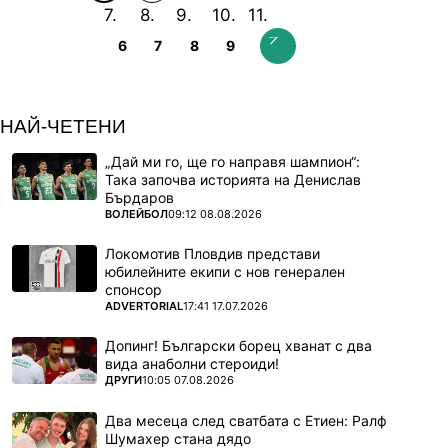
6
7
8
9
НАЙ-ЧЕТЕНИ
„Дай ми го, ще го направя шампион“:
Така започва историята на Денислав
Бърдаров
ПОВЕЧЕ ОТ
ВОЛЕЙБОЛ
09:12 08.08.2026
Локомотив Пловдив представи
юбилейните екипи с нов генерален
спонсор
ПОВЕЧЕ ОТ
ADVERTORIAL
17:41 17.07.2026
Допинг! Български борец хванат с два
вида анаболни стероиди!
ПОВЕЧЕ ОТ
ДРУГИ
10:05 07.08.2026
Два месеца след сватбата с Етиен: Ралф
Шумахер стана дядо