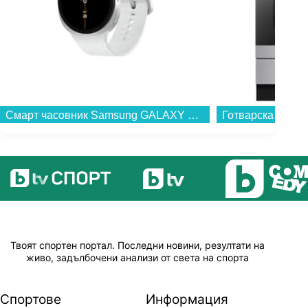
Смарт часовник Samsung GALAXY WATCH 8 44mm SILVER SM-L330NZSA , 1.47 , 2 , 32 , 37.30 , Exynos W1000...
Твоят спортен портал. Последни новини, резултати на
живо, задълбочени анализи от света на спорта
Спортове
Информация