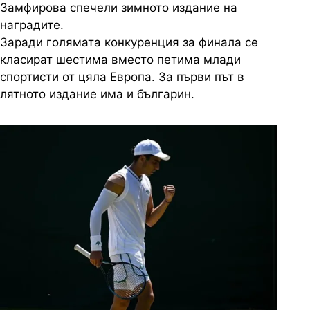
Замфирова спечели зимното издание на
наградите.
Заради голямата конкуренция за финала се
класират шестима вместо петима млади
спортисти от цяла Европа. За първи път в
лятното издание има и българин.