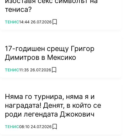
изоставя секс символът на
тениса?
ПОВЕЧЕ ОТ
ТЕНИС
14:44 26.07.2026
add favorites
17-годишен срещу Григор
Димитров в Мексико
ПОВЕЧЕ ОТ
ТЕНИС
11:35 26.07.2026
add favorites
Няма го турнира, няма я и
наградата! Денят, в който се
роди легендата Джокович
ПОВЕЧЕ ОТ
ТЕНИС
08:10 24.07.2026
add favorites