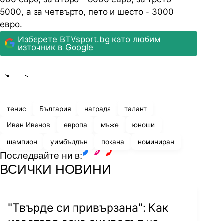
5000, а за четвърто, пето и шесто - 3000
евро.
Изберете BTVsport.bg като любим
източник в Google
Share
save
тенис
България
награда
талант
Иван Иванов
европа
мъже
юноши
шампион
уимбълдън
покана
номиниран
Последвайте ни в:
facebook
instagram
youtube
ВСИЧКИ НОВИНИ
"Твърде си привързана": Как