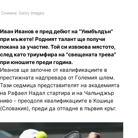
Снимка: Getty Images
Иван Иванов е пред дебют на "Уимбълдън"
при мъжете! Родният талант ще получи
покана за участие. Той си извоюва мястото,
след като триумфира на "свещената трева"
при юношите преди година.
Иванов ще започне от квалификациите в
престижната надпревара от Големия шлем.
Тази седмица представителят на академията
на Рафаел Надал стартира и на Чалънджър
ниво - преодоля квалификациите в Кошице
(Словакия), преди да отпадне в първия кръг.