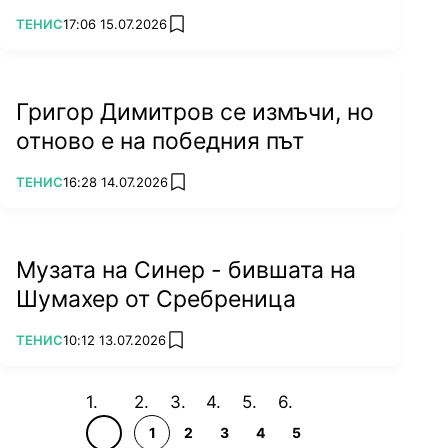
ПОВЕЧЕ ОТ
ТЕНИС
17:06 15.07.2026
add favorites
Григор Димитров се измъчи, но
отново е на победния път
ПОВЕЧЕ ОТ
ТЕНИС
16:28 14.07.2026
add favorites
Музата на Синер - бившата на
Шумахер от Сребреница
ПОВЕЧЕ ОТ
ТЕНИС
10:12 13.07.2026
add favorites
1
2
3
4
5