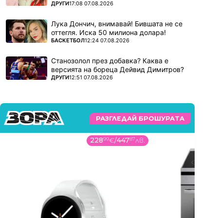
ПОВЕЧЕ ОТ
ДРУГИ
17:08 07.08.2026
Лука Дончич, внимавай! Бившата не се
оттегля. Иска 50 милиона долара!
ПОВЕЧЕ ОТ
БАСКЕТБОЛ
12:24 07.08.2026
Станозолол през добавка? Каква е
версията на бореца Дейвид Димитров?
ПОВЕЧЕ ОТ
ДРУГИ
12:51 07.08.2026
РАЗГЛЕДАЙ БРОШУРАТА
228
99
€
/
447
87
лв.