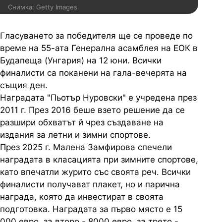
Снимка: Getty Images
Гласуването за победителя ще се проведе по
време на 55-ата Генерална асамблея на ЕОК в
Будапеща (Унгария) на 12 юни. Всички
финалисти са поканени на гала-вечерята на
същия ден.
Наградата "Пьотър Нуровски" е учредена през
2011 г. През 2016 беше взето решение да се
разшири обхватът й чрез създаване на
издания за летни и зимни спортове.
През 2025 г. Малена Замфирова спечели
наградата в класацията при зимните спортове,
като впечатли журито със своята реч. Всички
финалисти получават плакет, но и парична
награда, която да инвестират в своята
подготовка. Наградата за първо място е 15
000 евро, за второ - 8000 евро, за трето -