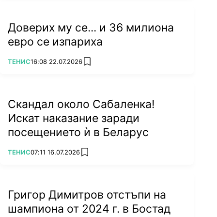
Доверих му се... и 36 милиона
евро се изпариха
ПОВЕЧЕ ОТ
ТЕНИС
16:08 22.07.2026
add favorites
Скандал около Сабаленка!
Искат наказание заради
посещението ѝ в Беларус
ПОВЕЧЕ ОТ
ТЕНИС
07:11 16.07.2026
add favorites
Григор Димитров отстъпи на
шампиона от 2024 г. в Бостад