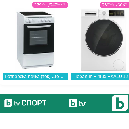
279
99
€
/
547
62
лв.
339
99
€
/
664
97
Готварска печка (ток) Crown 50C3MA , Бял , Керамични...
Пералня Fin