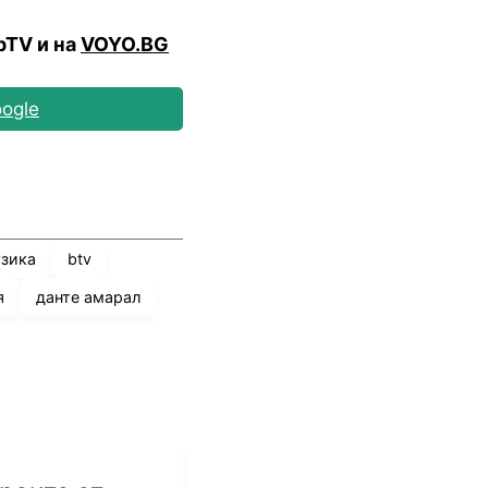
bTV и на
VOYO.BG
ogle
зика
btv
я
данте амарал