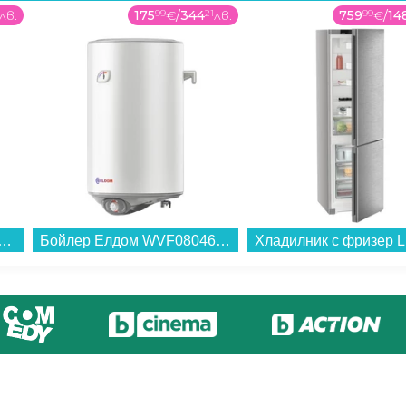
лв.
175
99
€
/
344
21
лв.
759
99
€
/
14
lux FXA10 12T , 10.00 kg, 1200 об./мин., A , Бял...
Бойлер Елдом WVF08046F 80L 3KW , 3 , 77 , C , Вертикален...