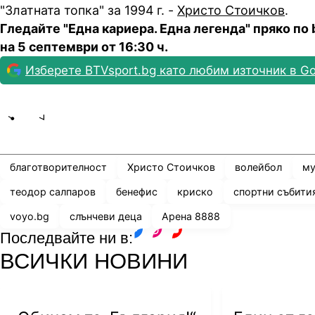
"Златната топка" за 1994 г. -
Христо Стоичков
.
Гледайте "Една кариера. Една легенда" пряко по 
на 5 септември от 16:30 ч.
Изберете BTVsport.bg като любим източник в Go
Share
save
благотворителност
Христо Стоичков
волейбол
му
теодор салпаров
бенефис
криско
спортни събити
voyo.bg
слънчеви деца
Арена 8888
Последвайте ни в:
facebook
instagram
youtube
ВСИЧКИ НОВИНИ