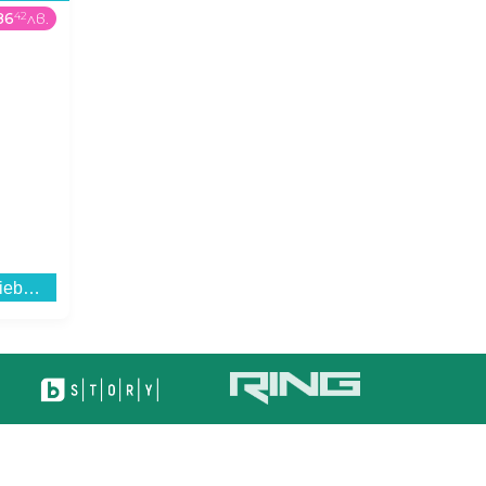
86
42
лв.
99
99
€
/
195
57
лв.
53
99
€
/
Игра PRAGMATA (P
Хладилник с фризер Liebherr KGNsd 52Vc03 , 330 l, C , No Frost , Инокс...
Вграден керамичен плот Crown PVT613.C , Електрически...