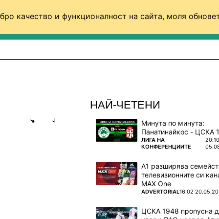
бро качество и функционалност на сайта, моля обновет
ФУТБОЛ (СВЯТ)
БАСКЕТБОЛ
ВОЛЕЙБОЛ
НАЙ-ЧЕТЕНИ
Минута по минута:
Share
save
ПОВЕЧЕ ОТ
ЛИГА НА
20:1
КОНФЕРЕНЦИИТЕ
05.0
ОЙ ЩЕ СЕ
А1 разширява семейст
БЕНЕФИСА
телевизионните си кан
MAX One
ПОВЕЧЕ ОТ
ADVERTORIAL
16:02 20.05.2
 в София.
ЦСКА 1948 пропусна 