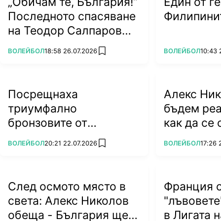
„Обичам те, България!“
Един от г
Последното спасяване
Филипинит
на Теодор Салпаров
пряко по bTV на 5
ПОВЕЧЕ ОТ
ПОВЕЧЕ ОТ
ВОЛЕЙБОЛ
18:58 26.07.2026
ВОЛЕЙБОЛ
10:43 
add favorites
септември (ВИДЕО)
Посрещнаха
Алекс Ник
триумфално
бъдем реа
бронзовите от
как да се
Евроволей 2026
ПОВЕЧЕ ОТ
ПОВЕЧЕ ОТ
ВОЛЕЙБОЛ
20:21 22.07.2026
ВОЛЕЙБОЛ
17:26 
add favorites
(ВИДЕО)
След осмото място в
Франция 
света: Алекс Николов
"лъвовете
обеща - България ще
в Лигата 