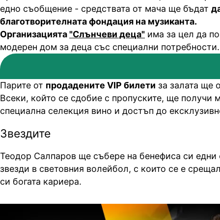
едно съобщение - средствата от мача ще бъдат
д
благотворителната фондация на музиканта.
Организацията
"Слънчеви деца"
има за цел да по
модерен дом за деца със специални потребности.
Парите от
продадените VIP билети
за залата ще о
Всеки, който се сдобие с пропуските, ще получи м
специална селекция вино и достъп до ексклузивн
Звездите
Теодор Салпаров ще събере на бенефиса си едни 
звезди в световния волейбол, с които се е среща
си богата кариера.