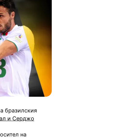
на бразилския
ал и Серджо
носител на