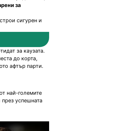
арени за
строи сигурен и
тидат за каузата.
еста до корта,
ото афтър парти.
от най-големите
л през успешната