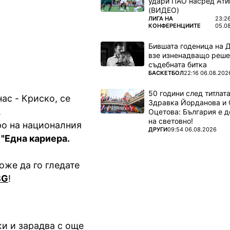
удари ПАО насред Ати
генда"
(ВИДЕО)
ПОВЕЧЕ ОТ
ЛИГА НА
23:2
VOYO.bg
КОНФЕРЕНЦИИТЕ
05.0
Бившата годеница на 
взе изненадващо реше
съдебната битка
ПОВЕЧЕ ОТ
БАСКЕТБОЛ
22:16 06.08.202
50 години след титлата
ас - Криско, се
Здравка Йорданова и 
.
Оцетова: България е 
на световно!
ро на националния
ПОВЕЧЕ ОТ
ДРУГИ
09:54 06.08.2026
в
"Една кариера.
оже да го гледате
BG
!
и и зарадва с още