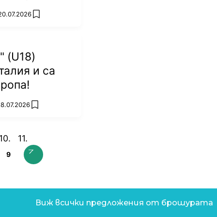
20.07.2026
add favorites
" (U18)
талия и са
вропа!
18.07.2026
add favorites
9
Виж всички предложения от брошурата