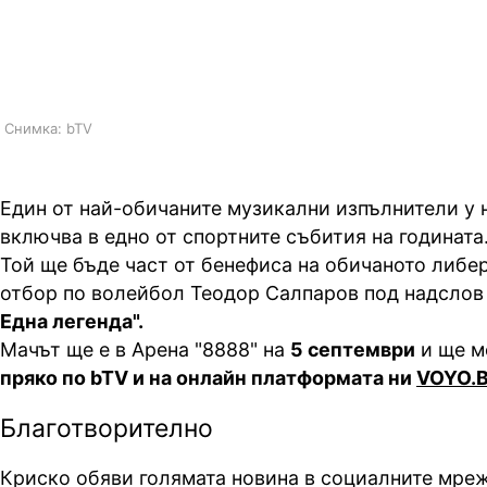
Гледайте "Една кариера. Една ле
пряко по bTV и на платформата 
Снимка: bTV
Един от най-обичаните музикални изпълнители у н
включва в едно от спортните събития на годината
Той ще бъде част от бенефиса на обичаното либе
отбор по волейбол Теодор Салпаров под надсло
Една легенда".
Мачът ще е в Арена "8888" на
5 септември
и ще м
пряко по bTV и на онлайн платформата ни
VOYO.
Благотворително
Криско обяви голямата новина в социалните мреж