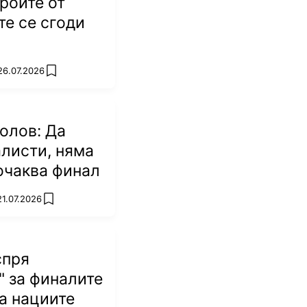
ероите от
е се сгоди
26.07.2026
add favorites
олов: Да
листи, няма
 очаква финал
21.07.2026
add favorites
спря
" за финалите
на нациите