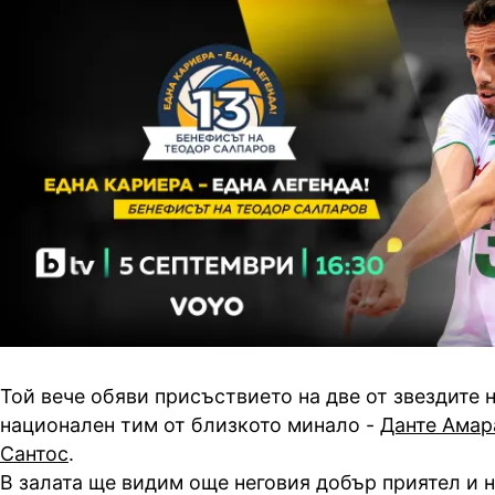
Той вече обяви присъствието на две от звездите 
национален тим от близкото минало -
Данте Амар
Сантос
.
В залата ще видим още неговия добър приятел и 