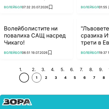
се върне по-силна
ПОВЕЧЕ ОТ
ПОВЕЧЕ ОТ
ВОЛЕЙБОЛ
07:32 20.07.2026
ВОЛЕЙБОЛ
01:55 
add favorites
Волейболистите ни
"Лъвовете
повалиха САЩ насред
сразиха И
Чикаго!
трети в Е
ПОВЕЧЕ ОТ
ПОВЕЧЕ ОТ
ВОЛЕЙБОЛ
06:51 19.07.2026
ВОЛЕЙБОЛ
19:37 
add favorites
1
2
3
4
5
6
7
8