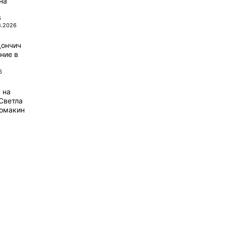
на
6
8.2026
Дончич
ние в
6
 на
Светла
домакин