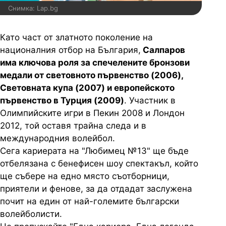
Снимка: Lap.bg
Като част от златното поколение на
националния отбор на България,
Салпаров
има ключова роля за спечелените бронзови
медали от световното първенство (2006),
Световната купа (2007) и европейското
първенство в Турция (2009)
. Участник в
Олимпийските игри в Пекин 2008 и Лондон
2012, той оставя трайна следа и в
международния волейбол.
Сега кариерата на "Любимец №13" ще бъде
отбелязана с бенефисен шоу спектакъл, който
ще събере на едно място съотборници,
приятели и фенове, за да отдадат заслужена
почит на един от най-големите български
волейболисти.