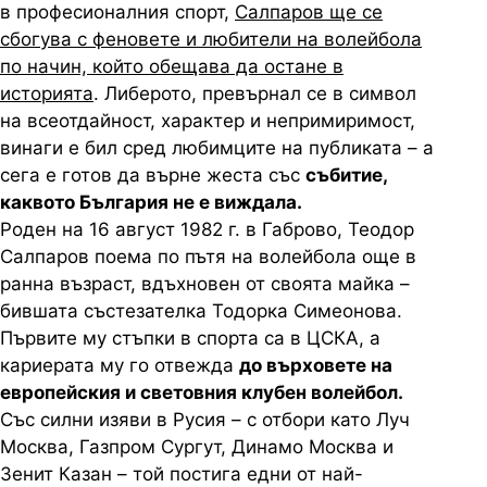
в професионалния спорт,
Салпаров ще се
сбогува с феновете и любители на волейбола
по начин, който обещава да остане в
историята
. Либерото, превърнал се в символ
на всеотдайност, характер и непримиримост,
винаги е бил сред любимците на публиката – а
сега е готов да върне жеста със
събитие,
каквото България не е виждала.
Роден на 16 август 1982 г. в Габрово, Теодор
Салпаров поема по пътя на волейбола още в
ранна възраст, вдъхновен от своята майка –
бившата състезателка Тодорка Симеонова.
Първите му стъпки в спорта са в ЦСКА, а
кариерата му го отвежда
до върховете на
европейския и световния клубен волейбол.
Със силни изяви в Русия – с отбори като Луч
Москва, Газпром Сургут, Динамо Москва и
Зенит Казан – той постига едни от най-