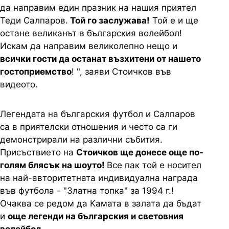
да направим един празник на нашия приятел
Теди Салпаров.
Той го заслужава!
Той е и ще
остане великанът в българския волейбол!
Искам да направим великолепно нещо и
всички гости да останат възхитени от нашето
гостоприемство
! ", заяви Стоичков във
видеото.
Легендата на българския футбол и Салпаров
са в приятелски отношения и често са ги
демонстрирали на различни събития.
Присъствието на
Стоичков ще донесе още по-
голям блясък на шоуто!
Все пак той е носител
на най-авторитетната индивидуална награда
във футбола - "Златна топка" за 1994 г.!
Очаква се редом да Камата в залата да бъдат
и
още легенди на българския и световния