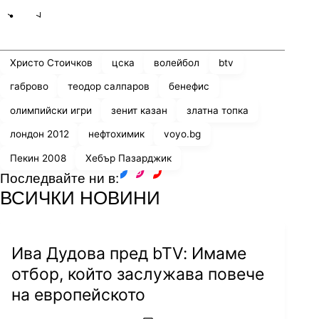
Share
save
Христо Стоичков
цска
волейбол
btv
габрово
теодор салпаров
бенефис
олимпийски игри
зенит казан
златна топка
лондон 2012
нефтохимик
voyo.bg
Пекин 2008
Хебър Пазарджик
Последвайте ни в:
facebook
instagram
youtube
ВСИЧКИ НОВИНИ
Ива Дудова пред bTV: Имаме
отбор, който заслужава повече
на европейското