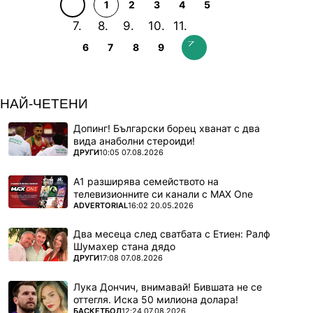
1
2
3
4
5
6
7
8
9
НАЙ-ЧЕТЕНИ
Допинг! Български борец хванат с два
вида анаболни стероиди!
ПОВЕЧЕ ОТ
ДРУГИ
10:05 07.08.2026
А1 разширява семейството на
телевизионните си канали с MAX One
ПОВЕЧЕ ОТ
ADVERTORIAL
16:02 20.05.2026
Два месеца след сватбата с Етиен: Ралф
Шумахер стана дядо
ПОВЕЧЕ ОТ
ДРУГИ
17:08 07.08.2026
Лука Дончич, внимавай! Бившата не се
оттегля. Иска 50 милиона долара!
ПОВЕЧЕ ОТ
БАСКЕТБОЛ
12:24 07.08.2026