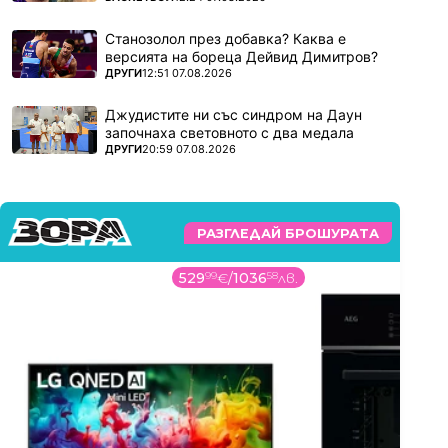
Станозолол през добавка? Каква е
версията на бореца Дейвид Димитров?
ПОВЕЧЕ ОТ
ДРУГИ
12:51 07.08.2026
Джудистите ни със синдром на Даун
започнаха световното с два медала
ПОВЕЧЕ ОТ
ДРУГИ
20:59 07.08.2026
РАЗГЛЕДАЙ БРОШУРАТА
529
99
€
/
1036
58
лв.