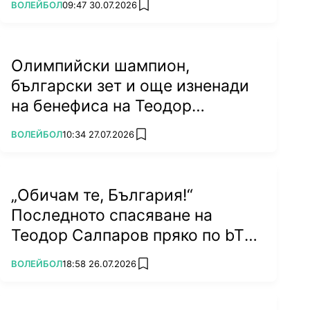
ПОВЕЧЕ ОТ
ВОЛЕЙБОЛ
09:47 30.07.2026
add favorites
Олимпийски шампион,
български зет и още изненади
на бенефиса на Теодор
Салпаров
ПОВЕЧЕ ОТ
ВОЛЕЙБОЛ
10:34 27.07.2026
add favorites
„Обичам те, България!“
Последното спасяване на
Теодор Салпаров пряко по bTV
на 5 септември (ВИДЕО)
ПОВЕЧЕ ОТ
ВОЛЕЙБОЛ
18:58 26.07.2026
add favorites