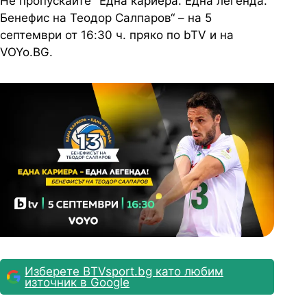
Не пропускайте "Една кариера. Една легенда.
Бенефис на Теодор Салпаров“ – на 5
септември от 16:30 ч. пряко по bTV и на
VOYo.BG.
Изберете BTVsport.bg като любим
източник в Google