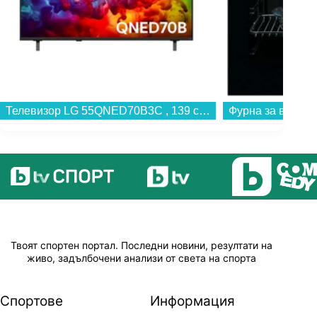
Телевизор LG 55QNED70B3C , 139 см, 3840x2160 UHD-4K , 55 inch, Mini LED , Smart TV , Web Os...
Твоят спортен портал. Последни новини, резултати на
живо, задълбочени анализи от света на спорта
Спортове
Информация