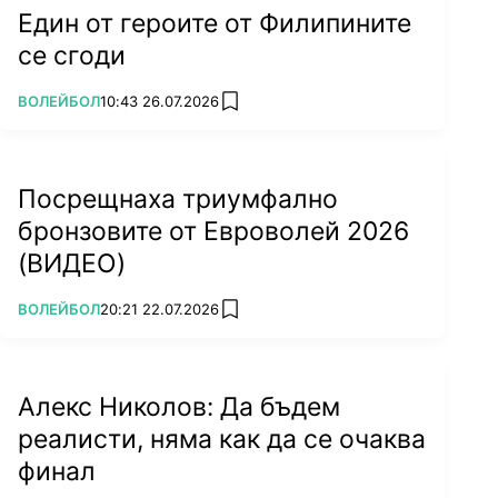
Един от героите от Филипините
се сгоди
ПОВЕЧЕ ОТ
ВОЛЕЙБОЛ
10:43 26.07.2026
add favorites
Посрещнаха триумфално
бронзовите от Евроволей 2026
(ВИДЕО)
ПОВЕЧЕ ОТ
ВОЛЕЙБОЛ
20:21 22.07.2026
add favorites
Алекс Николов: Да бъдем
реалисти, няма как да се очаква
финал