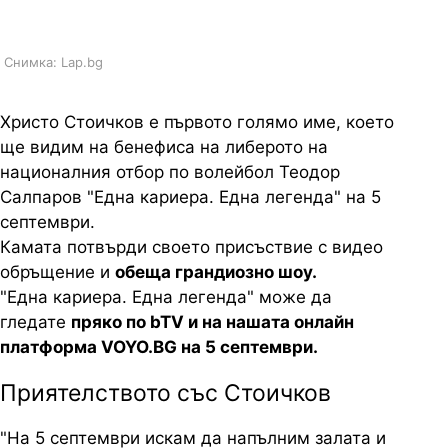
bTV и на VOYO.BG на 5 септември
Снимка: Lap.bg
Христо Стоичков е първото голямо име, което
ще видим на бенефиса на либерото на
националния отбор по волейбол Теодор
Салпаров "Една кариера. Една легенда" на 5
септември.
Камата потвърди своето присъствие с видео
обръщение и
обеща грандиозно шоу.
"Една кариера. Една легенда" може да
гледате
пряко по bTV и на нашата онлайн
платформа VOYO.BG на 5 септември.
Приятелството със Стоичков
"На 5 септември искам да напълним залата и