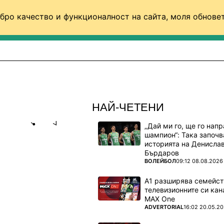
бро качество и функционалност на сайта, моля обновет
ФУТБОЛ (СВЯТ)
БАСКЕТБОЛ
ВОЛЕЙБОЛ
НАЙ-ЧЕТЕНИ
„Дай ми го, ще го нап
Share
save
шампион“: Така започв
историята на Денисла
Бърдаров
СИ
ПОВЕЧЕ ОТ
ВОЛЕЙБОЛ
09:12 08.08.2026
А1 разширява семейст
телевизионните си кан
MAX One
ПОВЕЧЕ ОТ
ADVERTORIAL
16:02 20.05.2