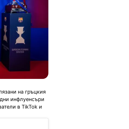
лязани на гръцкия
одни инфлуенсъри
атели в TikTok и