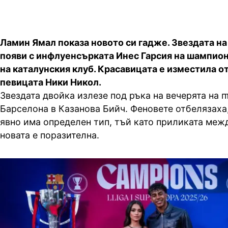
Ламин Ямал показа новото си гадже. Звездата на
появи с инфлуенсърката Инес Гарсия на шампио
на каталунския клуб. Красавицата е изместила о
певицата Ники Никол.
Звездата двойка излезе под ръка на вечерята на 
Барселона в Казанова Бийч. Феновете отбелязаха
явно има определен тип, тъй като приликата меж
новата е поразителна.