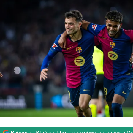
Изберете BTVsport.bg като любим източник в Go