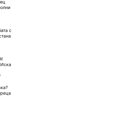
рец
болни
ата с
стана
й!
 Иска
6
вка?
ореца