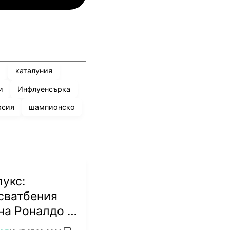
а
каталуния
и
Инфлуенсърка
рсия
шампионско
лукс:
сватбения
на Роналдо и
а (СНИМКИ)