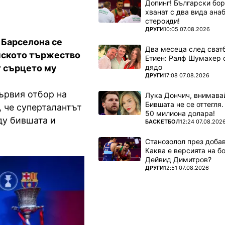
Допинг! Български бо
хванат с два вида ана
стероиди!
ПОВЕЧЕ ОТ
ДРУГИ
10:05 07.08.2026
 Барселона се
Два месеца след сватб
нското тържество
Етиен: Ралф Шумахер 
дядо
т сърцето му
ПОВЕЧЕ ОТ
ДРУГИ
17:08 07.08.2026
първия отбор на
Лука Дончич, внимава
Бившата не се оттегля.
, че суперталантът
50 милиона долара!
ду бившата и
ПОВЕЧЕ ОТ
БАСКЕТБОЛ
12:24 07.08.202
Станозолол през доба
Каква е версията на б
Дейвид Димитров?
ПОВЕЧЕ ОТ
ДРУГИ
12:51 07.08.2026