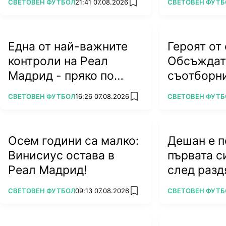
ПОВЕЧЕ ОТ
ПОВЕЧЕ ОТ
СВЕТОВЕН ФУТБОЛ
21:41 07.08.2026
СВЕТОВЕН ФУТБ
add favorites
Една от най-важните
Героят от
контроли на Реал
Обсъждат 
Мадрид - пряко по
съотборни
RING и VOYO.BG
харесва б
ПОВЕЧЕ ОТ
ПОВЕЧЕ ОТ
СВЕТОВЕН ФУТБОЛ
16:26 07.08.2026
СВЕТОВЕН ФУТБ
add favorites
колега
Осем години са малко:
Дешан е 
Винисиус остава в
първата с
Реал Мадрид!
след разд
Франция
ПОВЕЧЕ ОТ
ПОВЕЧЕ ОТ
СВЕТОВЕН ФУТБОЛ
09:13 07.08.2026
СВЕТОВЕН ФУТБ
add favorites