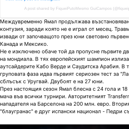
A post shared by FiqueiPutoMesmo GuiCampos (@fique
Междувременно Ямал продължава възстановяван
контузия, заради която не е играл от месец. Травм
извади от започващото през юни световно първен
Канада и Мексико.
Не е изключено обаче той да пропусне първите дв
на мондиала. В тях европейският шампион излиз
аутсайдерите Кабо Верде и Саудитска Арабия. В т
груповата фаза идва първият сериозен тест за "Ла
сблъсък с Уругвай. Двубоят е на 27 юни.
През настоящия сезон Ямал блесна с 24 гола и 18
мача във всички турнири. Авторитетният Transfer
нападателя на Барселона на 200 млн. евро. Втори
"блаугранас" е друг испански национал - Педри съ