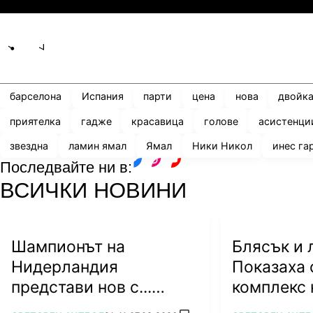
Share
save
барселона
Испания
парти
цена
нова
двойк
приятелка
гадже
красавица
голове
асистенци
звездна
ламин ямал
Ямал
Ники Никол
инес га
Последвайте ни в:
facebook
instagram
youtube
ВСИЧКИ НОВИНИ
Шампионът на
Блясък и 
Нидерландия
Показаха 
представи нов с...
комплекс 
кючек (ВИДЕО)
Джорджин