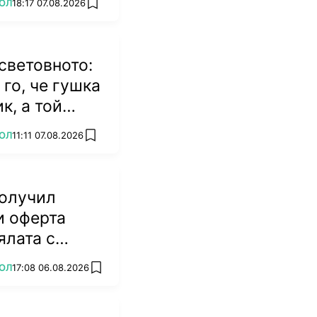
ОЛ
18:17 07.08.2026
add favorites
 световното:
го, че гушка
к, а той
ившата на
ОЛ
11:11 07.08.2026
add favorites
получил
и оферта
ялата с
ОЛ
17:08 06.08.2026
add favorites