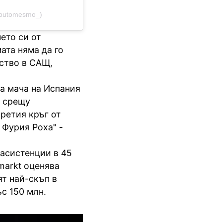
iputomesmo_)
ето си от
ата няма да го
ство в САЩ,
а мача на Испания
а срещу
ретия кръг от
 Фурия Роха" -
 асистенции в 45
markt оценява
ят най-скъп в
с 150 млн.