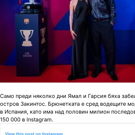
Само преди няколко дни Ямал и Гарсия бяха забе
остров Закинтос. Брюнетката е сред водещите м
в Испания, като има над половин милион последов
150 000 в Instagram.
View this post on Instagram