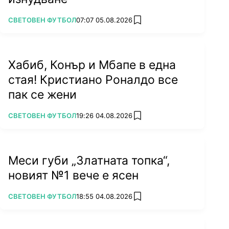
ПОВЕЧЕ ОТ
СВЕТОВЕН ФУТБОЛ
07:07 05.08.2026
add favorites
Хабиб, Конър и Мбапе в една
стая! Кристиано Роналдо все
пак се жени
ПОВЕЧЕ ОТ
СВЕТОВЕН ФУТБОЛ
19:26 04.08.2026
add favorites
Меси губи „Златната топка“,
новият №1 вече е ясен
ПОВЕЧЕ ОТ
СВЕТОВЕН ФУТБОЛ
18:55 04.08.2026
add favorites