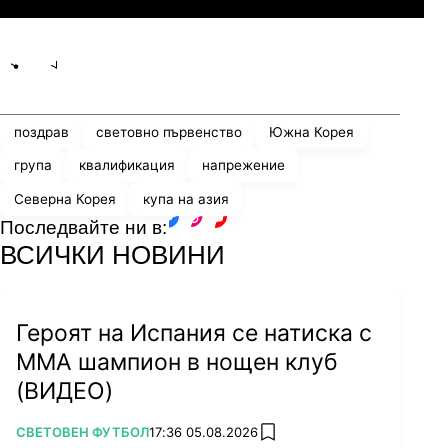
Share
save
поздрав
световно първенство
Южна Корея
група
квалификация
напрежение
Северна Корея
купа на азия
Последвайте ни в:
facebook
instagram
youtube
ВСИЧКИ НОВИНИ
Героят на Испания се натиска с
ММА шампион в нощен клуб
(ВИДЕО)
ПОВЕЧЕ ОТ
СВЕТОВЕН ФУТБОЛ
17:36 05.08.2026
add favorites