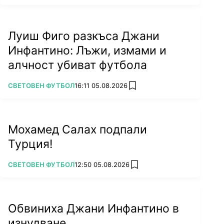
Луиш Фиго разкъса Джани
Инфантино: Лъжи, измами и
алчност убиват футбола
ПОВЕЧЕ ОТ
СВЕТОВЕН ФУТБОЛ
16:11 05.08.2026
add favorites
Мохамед Салах подпали
Турция!
ПОВЕЧЕ ОТ
СВЕТОВЕН ФУТБОЛ
12:50 05.08.2026
add favorites
Обвиниха Джани Инфантино в
изнудване