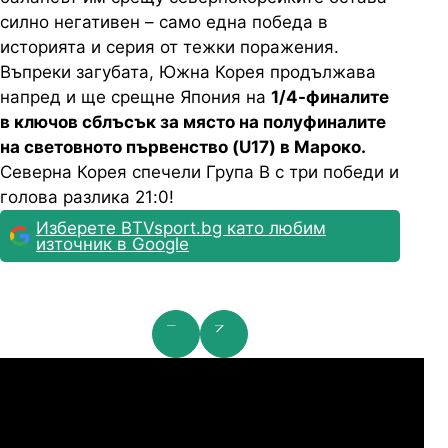
силно негативен – само една победа в
историята и серия от тежки поражения.
Въпреки загубата, Южна Корея продължава
напред и ще срещне Япония на
1/4-финалите
в ключов сблъсък за място на полуфиналите
на световното първенство (U17) в Мароко.
Северна Корея спечели Група В с три победи и
голова разлика 21:0!
Изберете BTVsport.bg като любим
източник в Google
мпионска лига: 2nd Qualifying Round
Ша
07.2026
19:00
04.
Арарат-Армениа