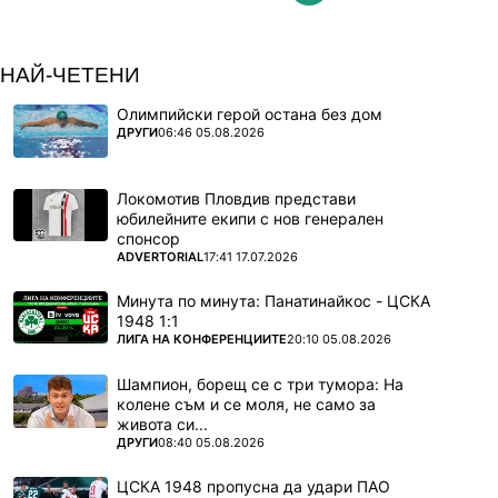
НАЙ-ЧЕТЕНИ
Олимпийски герой остана без дом
ПОВЕЧЕ ОТ
ДРУГИ
06:46 05.08.2026
Локомотив Пловдив представи
юбилейните екипи с нов генерален
спонсор
ПОВЕЧЕ ОТ
ADVERTORIAL
17:41 17.07.2026
Минута по минута: Панатинайкос - ЦСКА
1948 1:1
ПОВЕЧЕ ОТ
ЛИГА НА КОНФЕРЕНЦИИТЕ
20:10 05.08.2026
Шампион, борещ се с три тумора: На
колене съм и се моля, не само за
живота си...
ПОВЕЧЕ ОТ
ДРУГИ
08:40 05.08.2026
ЦСКА 1948 пропусна да удари ПАО