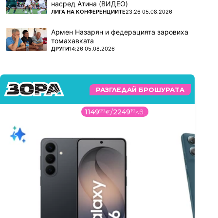
насред Атина (ВИДЕО)
ПОВЕЧЕ ОТ
ЛИГА НА КОНФЕРЕНЦИИТЕ
23:26 05.08.2026
Армен Назарян и федерацията заровиха
томахавката
ПОВЕЧЕ ОТ
ДРУГИ
14:26 05.08.2026
РАЗГЛЕДАЙ БРОШУРАТА
1149
99
€
/
2249
19
лв.