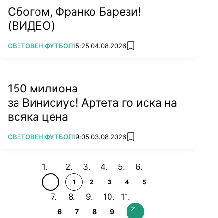
Сбогом, Франко Барези!
(ВИДЕО)
ПОВЕЧЕ ОТ
СВЕТОВЕН ФУТБОЛ
15:25 04.08.2026
add favorites
150 милиона
за Винисиус! Артета го иска на
всяка цена
ПОВЕЧЕ ОТ
СВЕТОВЕН ФУТБОЛ
19:05 03.08.2026
add favorites
1
2
3
4
5
6
7
8
9