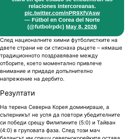
relaciones intercoreanas.
pic.twitter.com/nPR9XfVAsw
— Fútbol en Corea del Norte
(@futbolrpdc)
May 8, 2026
След националните химни футболистките на
двете страни не си стиснаха ръцете – нямаше
традиционното поздравяване между
отборите, което моментално привлече
внимание и придаде допълнително
напрежение на дербито.
Резултати
На терена Северна Корея доминираше, а
съперникът не успя да повтори убедителните
си победи срещу Филипините (5:0) и Тайван
(4:0) в груповата фаза. След този мач
балансът им срещу севернокорейките остава