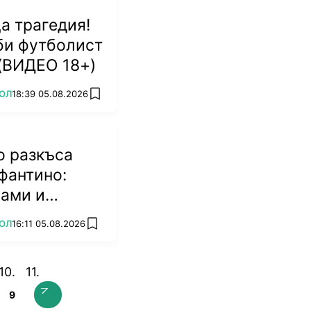
а трагедия!
би футболист
 (ВИДЕО 18+)
ОЛ
18:39 05.08.2026
add favorites
о разкъса
фантино:
мами и
биват
ОЛ
16:11 05.08.2026
add favorites
9