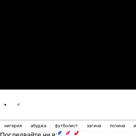
2
0
Арарат-Армениа
Ш
21.07.2026
19:00
1
0
Сабах Баку
К
21.07.2026
19:00
0
2
Сабуртало
С
21.07.2026
19:00
3
0
Мджельби
Л
Share
save
нигерия
абуджа
футболист
загина
почина
Последвайте ни в: