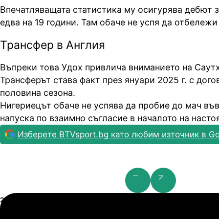
Впечатляващата статистика му осигурява дебют 
едва на 19 години. Там обаче не успя да отбележи
Трансфер в Англия
Въпреки това Удох привлича вниманието на Саут
Трансферът става факт през януари 2025 г. с дого
половина сезона.
Нигериецът обаче не успява да пробие до мач във
напуска по взаимно съгласие в началото на насто
Изберете BTVsport.bg като любим източник в Go
Шампионска лига: 2nd Qualifying Round
21.07.2026
19:00