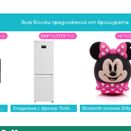
Виж всички предложения от брошурата
лв.
599
99
€
/
1173
48
лв.
14
99
€
/
а печка (мини) Finlux FMC-4555GL...
Хладилник с фризер Toshiba GR-RB449WE-PMJ(51) , 338 l, E , No Frost , Бял...