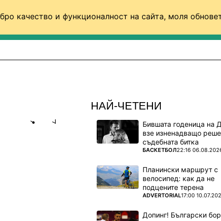
бро качество и функционалност на сайта, моля обновет
ФУТБОЛ (СВЯТ)
БАСКЕТБОЛ
ВОЛЕЙБОЛ
НАЙ-ЧЕТЕНИ
Бившата годеница на 
Share
save
взе изненадващо реше
съдебната битка
ПОВЕЧЕ ОТ
БАСКЕТБОЛ
22:16 06.08.202
Т ИЗДЪХНА
Планински маршрут с
велосипед: как да не
подцените терена
пен и
ПОВЕЧЕ ОТ
ADVERTORIAL
17:00 10.07.20
Допинг! Български бо