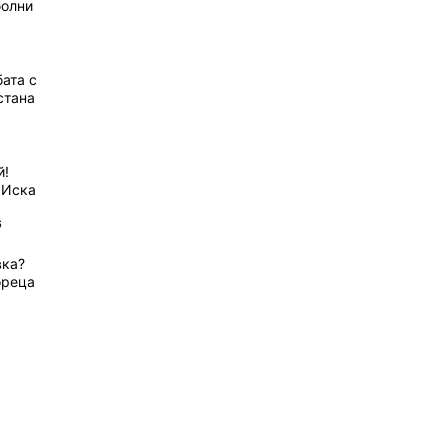
болни
ата с
стана
й!
 Иска
6
вка?
ореца