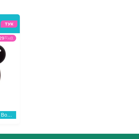
ТУК
29
32
лв.
639
99
€
/
1251
72
лв.
215
99
Bluetooth колонка Bitty Boomers Minney Mouse (Розов) - BITTYMINNIEPINK...
Телевизор Sony K55S35B , 139 см, 3840x2160 UHD-4K , 55 inch, Android , LED , Smart TV...