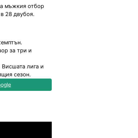
за мъжкия отбор
 в 28 двубоя.
хемптън.
вор за три и
 Висшата лига и
ящия сезон.
ogle
Шампионска лига: 3rd Qualifyi
04.08.2026
03:00