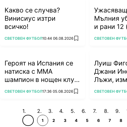
Какво се случва?
Ужасяващ
Винисиус изтри
Мълния у
всичко!
и рани 12
ПОВЕЧЕ ОТ
ПОВЕЧЕ ОТ
СВЕТОВЕН ФУТБОЛ
10:44 06.08.2026
СВЕТОВЕН ФУТБ
add favorites
Героят на Испания се
Луиш Фиг
натиска с ММА
Джани Ин
шампион в нощен клуб
Лъжи, из
(ВИДЕО)
алчност у
ПОВЕЧЕ ОТ
ПОВЕЧЕ ОТ
СВЕТОВЕН ФУТБОЛ
17:36 05.08.2026
СВЕТОВЕН ФУТБ
add favorites
футбола
1
2
3
4
5
6
7
8