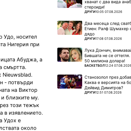
хванат с два вида ана
стероиди!
ПОВЕЧЕ ОТ
ДРУГИ
10:05 07.08.2026
Два месеца след сватб
Етиен: Ралф Шумахер 
дядо
р Удо, носител
ПОВЕЧЕ ОТ
ДРУГИ
17:08 07.08.2026
ата Нигерия при
Лука Дончич, внимава
Бившата не се оттегля.
лицата Абуджа, а
50 милиона долара!
ПОВЕЧЕ ОТ
БАСКЕТБОЛ
12:24 07.08.202
а смъртта.
 Nieuwsblad.
Станозолол през доба
н - потвърди
Каква е версията на б
Дейвид Димитров?
ната на Виктор
ПОВЕЧЕ ОТ
ДРУГИ
12:51 07.08.2026
 и близките му.
рез този тежък
а в изявлението.
а Удох е
лствата около