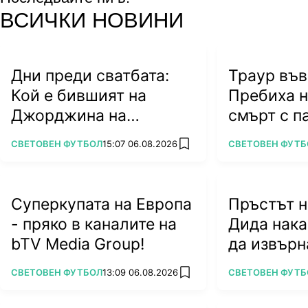
facebook
instagram
youtube
ВСИЧКИ НОВИНИ
Дни преди сватбата:
Траур във
Кой е бившият на
Пребиха 
Джорджина на
смърт с п
Роналдо?
ПОВЕЧЕ ОТ
ПОВЕЧЕ ОТ
СВЕТОВЕН ФУТБОЛ
15:07 06.08.2026
СВЕТОВЕН ФУТБ
add favorites
Суперкупата на Европа
Пръстът н
- пряко в каналите на
Дида нака
bTV Media Group!
да извърн
(ВИДЕО)
ПОВЕЧЕ ОТ
ПОВЕЧЕ ОТ
СВЕТОВЕН ФУТБОЛ
13:09 06.08.2026
СВЕТОВЕН ФУТБ
add favorites