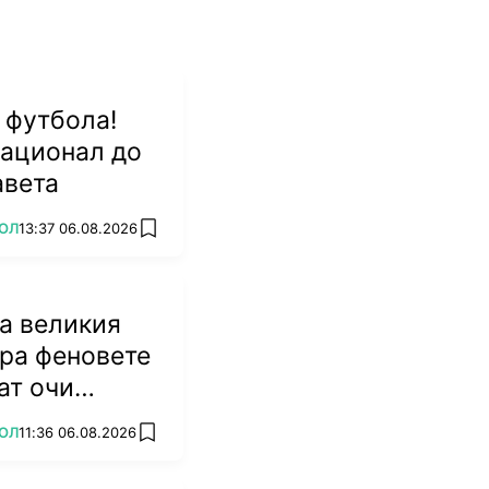
 футбола!
национал до
авета
ОЛ
13:37 06.08.2026
add favorites
а великия
ра феновете
ат очи
ОЛ
11:36 06.08.2026
add favorites