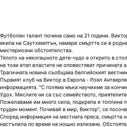
Футболен талант почина само на 21 години. Викто
екипа на Саутхемптън, намери смъртта си в родн
мистериозни обстоятелства.
Тялото на някогашното дете-чудо е открито в сто
на този етап властите не оповестяват причината з
Трагичната новина съобщава белгийският вестник
Първият клуб на Виктор в Европа - Роял Антверпе
информацията. "С голяма мъка научихме за кончи
Удох. Мислите ни са със семейството, приятелите
Пожелаваме им много сила, подкрепа и топлина п
труден момент. Почивай в мир, Виктор", се посочв
Според информация на местната преса, смъртта н
настъпила по време на нощно излизане. Обстояте