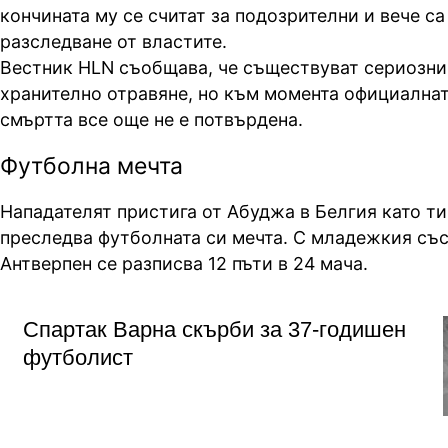
кончината му се считат за подозрителни и вече са
разследване от властите.
Вестник HLN съобщава, че съществуват сериозни
хранително отравяне, но към момента официалнат
смъртта все още не е потвърдена.
Футболна мечта
Нападателят пристига от Абуджа в Белгия като т
преследва футболната си мечта. С младежкия със
Антверпен се разписва 12 пъти в 24 мача.
Спартак Варна скърби за 37-годишен
футболист