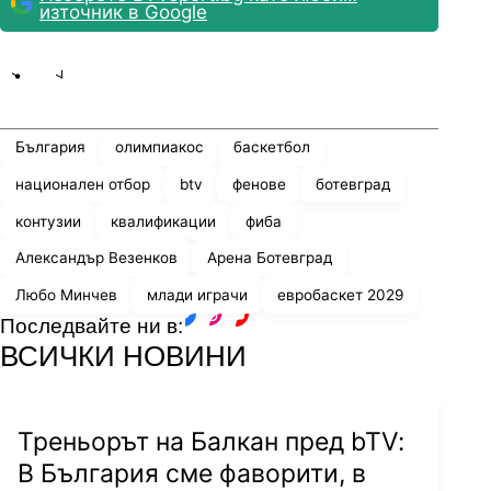
източник в Google
Share
save
България
олимпиакос
баскетбол
национален отбор
btv
фенове
ботевград
контузии
квалификации
фиба
Александър Везенков
Арена Ботевград
Любо Минчев
млади играчи
евробаскет 2029
Последвайте ни в:
facebook
instagram
youtube
ВСИЧКИ НОВИНИ
Треньорът на Балкан пред bTV:
В България сме фаворити, в