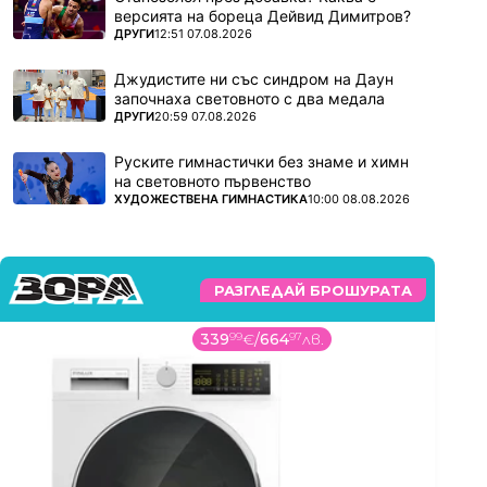
версията на бореца Дейвид Димитров?
ПОВЕЧЕ ОТ
ДРУГИ
12:51 07.08.2026
Джудистите ни със синдром на Даун
започнаха световното с два медала
ПОВЕЧЕ ОТ
ДРУГИ
20:59 07.08.2026
Руските гимнастички без знаме и химн
на световното първенство
ПОВЕЧЕ ОТ
ХУДОЖЕСТВЕНА ГИМНАСТИКА
10:00 08.08.2026
РАЗГЛЕДАЙ БРОШУРАТА
339
99
€
/
664
97
лв.