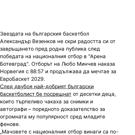
Звездата на българския баскетбол
Александър Везенков не скри радостта си от
завръщането пред родна публика след
победата на националния отбор в "Арена
Ботевград". Отборът на Любо Минчев наказа
Норвегия с 88:57 и продължава да мечтае за
ЕвроБаскет 2029.
След двубоя най-добрият български
баскетболист бе посрещнат
от десетки деца,
които търпеливо чакаха за снимки и
автографи – поредното доказателство за
огромната му популярност сред младите
фенове.
„Мачовете с националния отбор винаги са по-