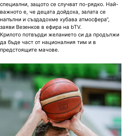
специални, защото се случват по-рядко. Най-
важното е, че децата дойдоха, залата се
напълни и създадохме хубава атмосфера“,
заяви Везенков в ефира на bTV.
Крилото потвърди желанието си да продължи
да бъде част от националния тим и в
предстоящите мачове.