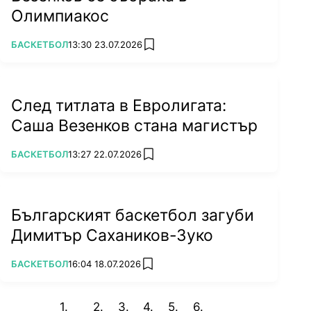
Олимпиакос
ПОВЕЧЕ ОТ
БАСКЕТБОЛ
13:30 23.07.2026
add favorites
След титлата в Евролигата:
Саша Везенков стана магистър
ПОВЕЧЕ ОТ
БАСКЕТБОЛ
13:27 22.07.2026
add favorites
Българският баскетбол загуби
Димитър Сахаников-Зуко
ПОВЕЧЕ ОТ
БАСКЕТБОЛ
16:04 18.07.2026
add favorites