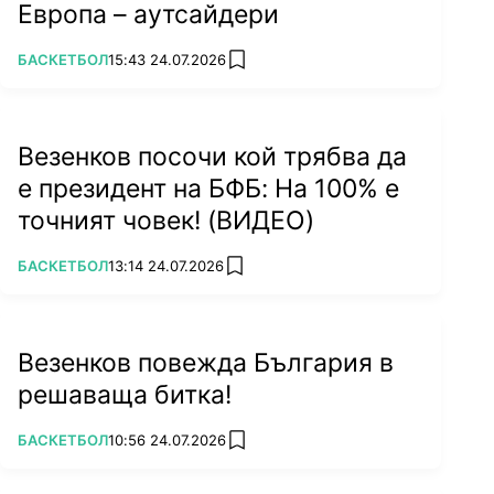
Европа – аутсайдери
ПОВЕЧЕ ОТ
БАСКЕТБОЛ
15:43 24.07.2026
add favorites
Везенков посочи кой трябва да
е президент на БФБ: На 100% е
точният човек! (ВИДЕО)
ПОВЕЧЕ ОТ
БАСКЕТБОЛ
13:14 24.07.2026
add favorites
Везенков повежда България в
решаваща битка!
ПОВЕЧЕ ОТ
БАСКЕТБОЛ
10:56 24.07.2026
add favorites