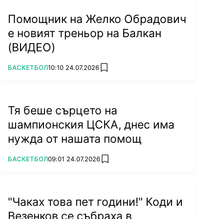
Помощник на Желко Обрадович
е новият треньор на Балкан
(ВИДЕО)
ПОВЕЧЕ ОТ
БАСКЕТБОЛ
10:10 24.07.2026
add favorites
Тя беше сърцето на
шампионския ЦСКА, днес има
нужда от нашата помощ
ПОВЕЧЕ ОТ
БАСКЕТБОЛ
09:01 24.07.2026
add favorites
"Чаках това пет години!" Коди и
Везенков се събраха в