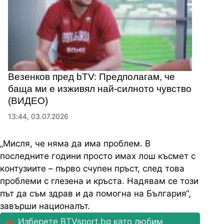
Везенков пред bTV: Предполагам, че
баща ми е изживял най-силното чувство
(ВИДЕО)
13:44, 03.07.2026
„Мисля, че няма да има проблем. В
последните години просто имах лош късмет с
контузиите – първо счупен пръст, след това
проблеми с глезена и кръста. Надявам се този
път да съм здрав и да помогна на България“,
завърши националът.
Изберете BTVsport.bg като любим