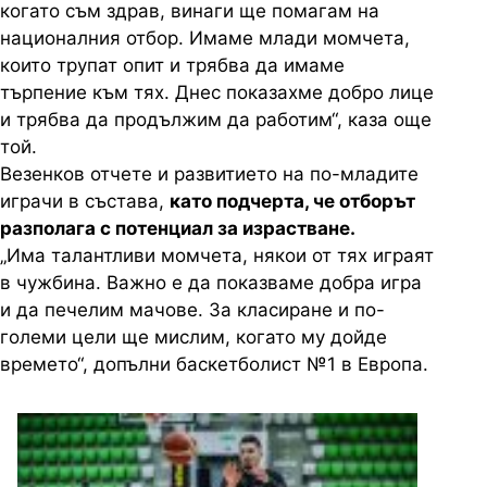
когато съм здрав, винаги ще помагам на
националния отбор. Имаме млади момчета,
които трупат опит и трябва да имаме
търпение към тях. Днес показахме добро лице
и трябва да продължим да работим“, каза още
той.
Везенков отчете и развитието на по-младите
играчи в състава,
като подчерта, че отборът
разполага с потенциал за израстване.
„Има талантливи момчета, някои от тях играят
в чужбина. Важно е да показваме добра игра
и да печелим мачове. За класиране и по-
големи цели ще мислим, когато му дойде
времето“, допълни баскетболист №1 в Европа.