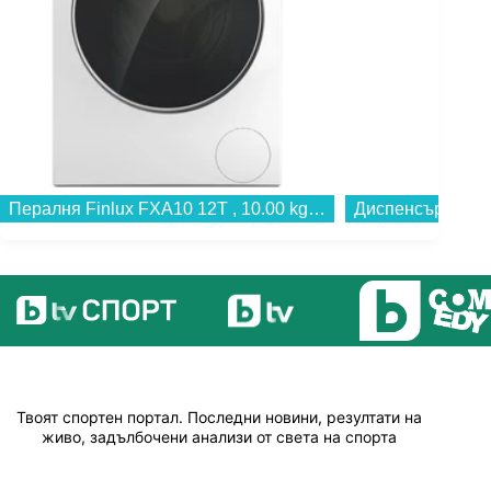
Пералня Finlux FXA10 12T , 10.00 kg, 1200 об./мин., A , Бял...
Твоят спортен портал. Последни новини, резултати на
живо, задълбочени анализи от света на спорта