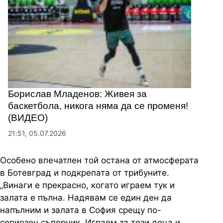
Борислав Младенов: Живея за
баскетбола, никога няма да се променя!
(ВИДЕО)
21:51, 05.07.2026
Особено впечатлен той остана от атмосферата
в Ботевград и подкрепата от трибуните.
„Винаги е прекрасно, когато играем тук и
залата е пълна. Надявам се един ден да
напълним и залата в София срещу по-
сериозен съперник. Играем за тези деца и