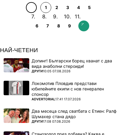
1
2
3
4
5
6
7
8
9
НАЙ-ЧЕТЕНИ
Допинг! Български борец хванат с два
вида анаболни стероиди!
ПОВЕЧЕ ОТ
ДРУГИ
10:05 07.08.2026
Локомотив Пловдив представи
юбилейните екипи с нов генерален
спонсор
ПОВЕЧЕ ОТ
ADVERTORIAL
17:41 17.07.2026
Два месеца след сватбата с Етиен: Ралф
Шумахер стана дядо
ПОВЕЧЕ ОТ
ДРУГИ
17:08 07.08.2026
Станозолол през добавка? Каква е