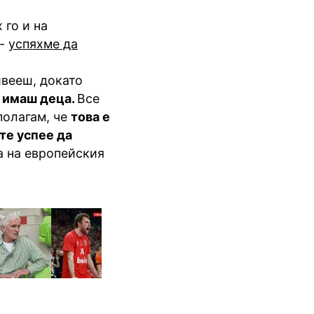
 го и на
 -
успяхме да
ивееш, докато
о имаш деца.
Все
полагам, че
това е
те успее да
а на европейския