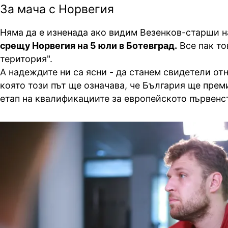
За мача с Норвегия
Няма да е изненада ако видим Везенков-старши 
срещу Норвегия на 5 юли в Ботевград.
Все пак то
територия".
А надеждите ни са ясни - да станем свидетели от
която този път ще означава, че България ще пре
етап на квалификациите за европейското първенс