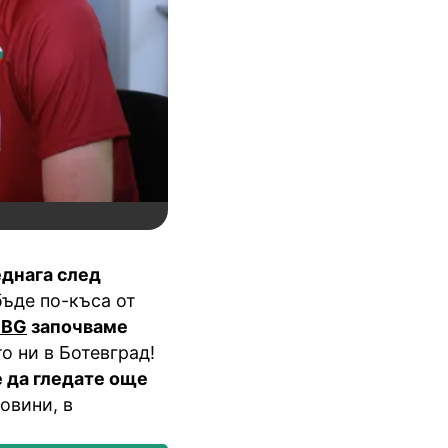
еднага след
бъде по-къса от
.BG
започваме
о ни в Ботевград!
да гледате още
овини, в