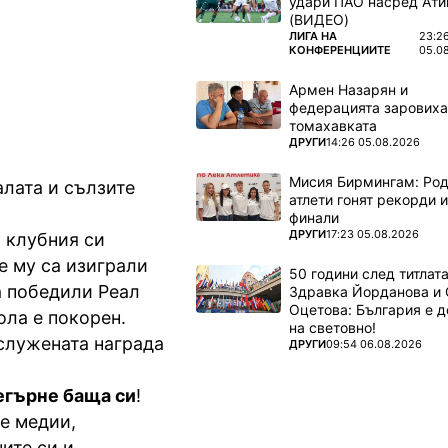
удари ПАО насред Ати
 Норвегия.
(ВИДЕО)
ПОВЕЧЕ ОТ
ЛИГА НА
23:2
OYO.BG
КОНФЕРЕНЦИИТЕ
05.0
Армен Назарян и
федерацията заровиха
томахавката
ПОВЕЧЕ ОТ
ДРУГИ
14:26 05.08.2026
Мисия Бирмингам: Род
алата и сълзите
атлети гонят рекорди и
финали
ПОВЕЧЕ ОТ
ДРУГИ
17:23 05.08.2026
с клубния си
е му са изиграли
50 години след титлата
а победили Реал
Здравка Йорданова и 
Оцетова: България е 
ола е покорен.
на световно!
служената награда
ПОВЕЧЕ ОТ
ДРУГИ
09:54 06.08.2026
егърне баща си
!
е медии,
ите си и