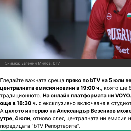
Снимка: Евгений Милов, bTV
Гледайте важната среща
пряко по bTV на 5 юли в
централната емисия новини в 19:00 ч.
, която ще 
традиционното.
На онлайн платформата ни
VOYO
още в 18:30 ч.
с ексклузивно включване в студиот
А
цялото интервю на Александър Везенков
може 
утре, 4 юли
, отново след централната ни емисия н
поредицата "bTV Репортерите".