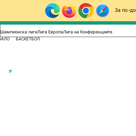
Към съдържанието
За по-до
Търси в сайта
ВИДЕО
ФУТБОЛ (БГ)
Шампионска лига
Лига Европа
Лига на Конференциите
ЧАЛО
БАСКЕТБОЛ
Баскетбол
Петър Бакърджиев
Публикувано в
13:44 03.07.2026
ВЕЗЕНКОВ ПРЕД BTV: ПРЕДПОЛ
БАЩА МИ Е ИЗЖИВЯЛ НАЙ-СИЛ
ЧУВСТВО (ВИДЕО)
Най-добрият български баскетб