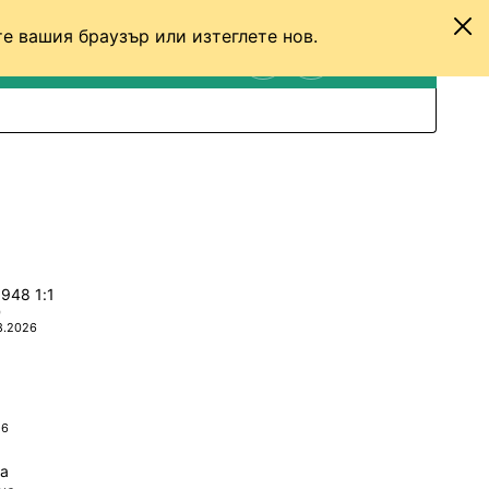
е вашия браузър или изтеглете нов.
ТЕНИС
ДРУГИ
ВХОД
ТЪРСЕНЕ
ПРЕВКЛЮЧИ МЕЖДУ С
Панатинайкос - ЦСКА 1948 1:1
0
8.2026
26
да