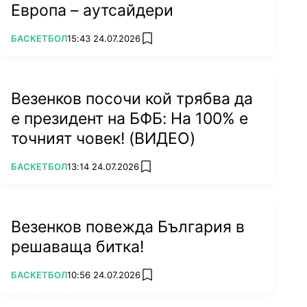
Европа – аутсайдери
ПОВЕЧЕ ОТ
БАСКЕТБОЛ
15:43 24.07.2026
add favorites
Везенков посочи кой трябва да
е президент на БФБ: На 100% е
точният човек! (ВИДЕО)
ПОВЕЧЕ ОТ
БАСКЕТБОЛ
13:14 24.07.2026
add favorites
Везенков повежда България в
решаваща битка!
ПОВЕЧЕ ОТ
БАСКЕТБОЛ
10:56 24.07.2026
add favorites