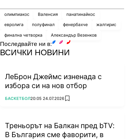
олимпиакос
Валенсия
панатинайкос
евролига
полуфинал
фенербахче
жалгирис
финална четворка
Александър Везенков
Последвайте ни в:
facebook
instagram
youtube
ВСИЧКИ НОВИНИ
ЛеБрон Джеймс изненада с
избора си на нов отбор
ПОВЕЧЕ ОТ
БАСКЕТБОЛ
20:05 24.07.2026
add favorites
Треньорът на Балкан пред bTV:
В България сме фаворити, в