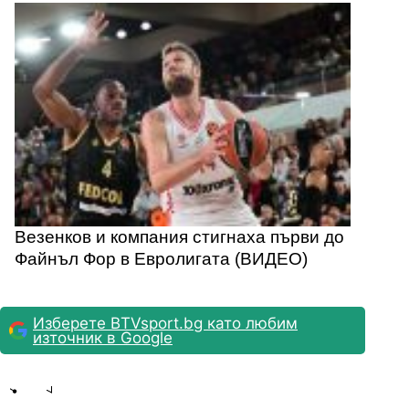
Везенков и компания стигнаха първи до
Файнъл Фор в Евролигата (ВИДЕО)
Изберете BTVsport.bg като любим
източник в Google
Share
save