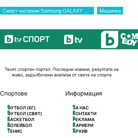
Смарт часовник Samsung GALAXY WATCH 8 44mm SILVER SM-L330NZSA , 1.47 , 2 , 32 , 37.30 , Exynos W1000...
Твоят спортен портал. Последни новини, резултати на
живо, задълбочени анализи от света на спорта
Спортове
Информация
ФУТБОЛ (БГ)
ЗА НАС
ФУТБОЛ (СВЯТ)
КОНТАКТИ
БАСКЕТБОЛ
РЕКЛАМА
ВОЛЕЙБОЛ
КАРИЕРИ
ТЕНИС
АРХИВ