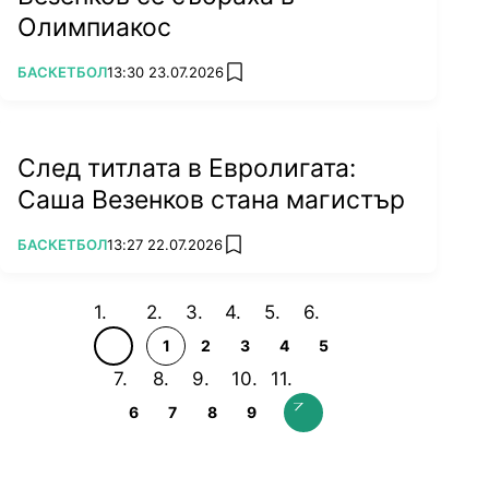
Олимпиакос
ПОВЕЧЕ ОТ
БАСКЕТБОЛ
13:30 23.07.2026
add favorites
След титлата в Евролигата:
Саша Везенков стана магистър
ПОВЕЧЕ ОТ
БАСКЕТБОЛ
13:27 22.07.2026
add favorites
1
2
3
4
5
6
7
8
9