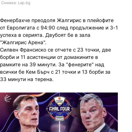
Снимка: Lap.bg
Фенербахче преодоля Жалгирис в плейофите
от Евролигата с 94:90 след продължение и 3-1
успеха в серията. Двубоят бе в зала
"Жалгирис Арена".
Силвен Франсиско се отчете с 23 точки, две
борби и 11 асистенции от домакините в
рамките на 39 минути. За "фенерите" над
всички бе Кем Бърч с 21 точки и 13 борби за
33 минути на терена.