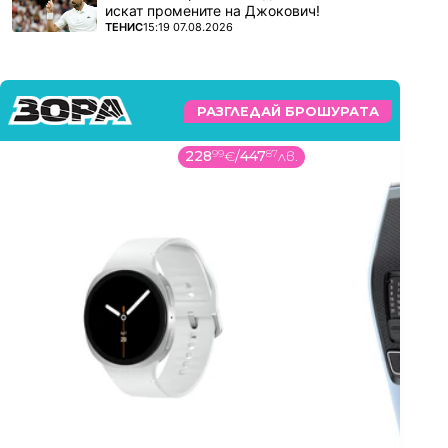
искат промените на Джокович!
ПОВЕЧЕ ОТ
ТЕНИС
15:19 07.08.2026
РАЗГЛЕДАЙ БРОШУРАТА
228
99
€
/
447
87
лв.