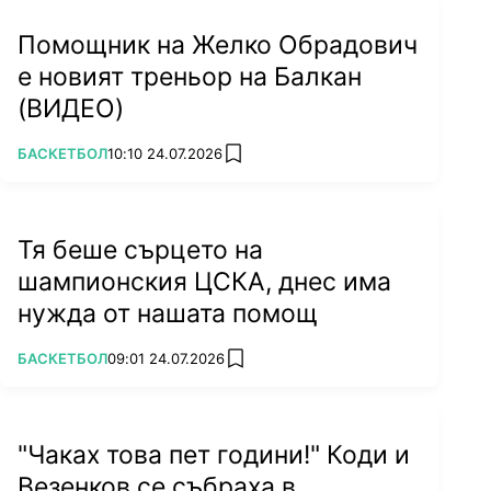
Помощник на Желко Обрадович
е новият треньор на Балкан
(ВИДЕО)
ПОВЕЧЕ ОТ
БАСКЕТБОЛ
10:10 24.07.2026
add favorites
Тя беше сърцето на
шампионския ЦСКА, днес има
нужда от нашата помощ
ПОВЕЧЕ ОТ
БАСКЕТБОЛ
09:01 24.07.2026
add favorites
"Чаках това пет години!" Коди и
Везенков се събраха в