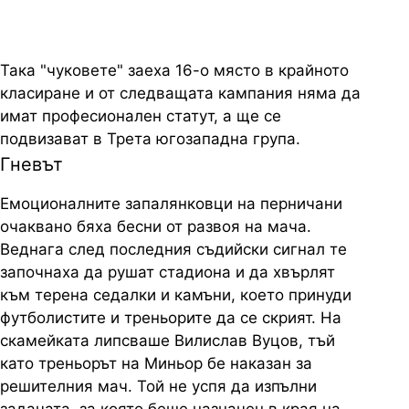
Така "чуковете" заеха 16-о място в крайното
класиране и от следващата кампания няма да
имат професионален статут, а ще се
подвизават в Трета югозападна група.
Гневът
Емоционалните запалянковци на перничани
очаквано бяха бесни от развоя на мача.
Веднага след последния съдийски сигнал те
започнаха да рушат стадиона и да хвърлят
към терена седалки и камъни, което принуди
футболистите и треньорите да се скрият. На
скамейката липсваше Вилислав Вуцов, тъй
като треньорът на Миньор бе наказан за
решителния мач. Той не успя да изпълни