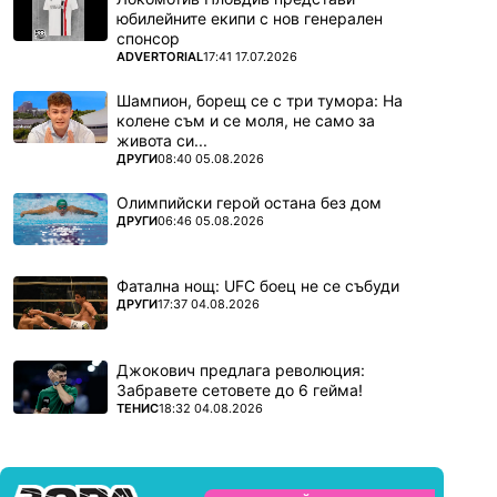
юбилейните екипи с нов генерален
спонсор
ПОВЕЧЕ ОТ
ADVERTORIAL
17:41 17.07.2026
Шампион, борещ се с три тумора: На
колене съм и се моля, не само за
живота си...
ПОВЕЧЕ ОТ
ДРУГИ
08:40 05.08.2026
Олимпийски герой остана без дом
ПОВЕЧЕ ОТ
ДРУГИ
06:46 05.08.2026
Фатална нощ: UFC боец не се събуди
ПОВЕЧЕ ОТ
ДРУГИ
17:37 04.08.2026
Джокович предлага революция:
Забравете сетовете до 6 гейма!
ПОВЕЧЕ ОТ
ТЕНИС
18:32 04.08.2026