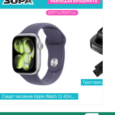
РАЗГЛЕДАЙ БРОШУРАТА
377
00
€
/
737
35
лв.
Грил преса Phili
Смарт часовник Apple Watch 11 42mm Silver/Purple Band S/M meu64 , 1.80 , 64 , Apple S10 SiP 64-bit Dual Core...