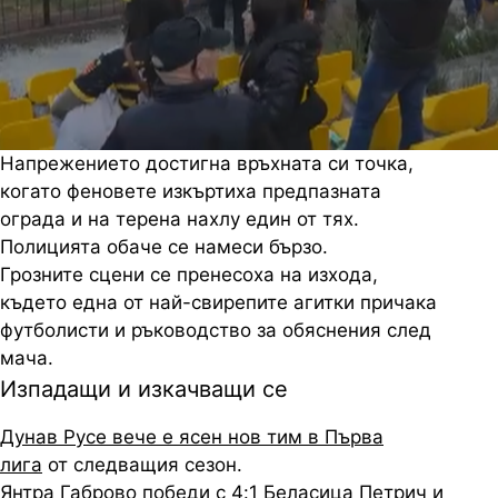
Напрежението достигна връхната си точка,
когато феновете изкъртиха предпазната
ограда и на терена нахлу един от тях.
Полицията обаче се намеси бързо.
Грозните сцени се пренесоха на изхода,
където една от най-свирепите агитки причака
футболисти и ръководство за обяснения след
мача.
Изпадащи и изкачващи се
Дунав Русе вече е ясен нов тим в Първа
лига
от следващия сезон.
Янтра Габрово победи с 4:1 Беласица Петрич и