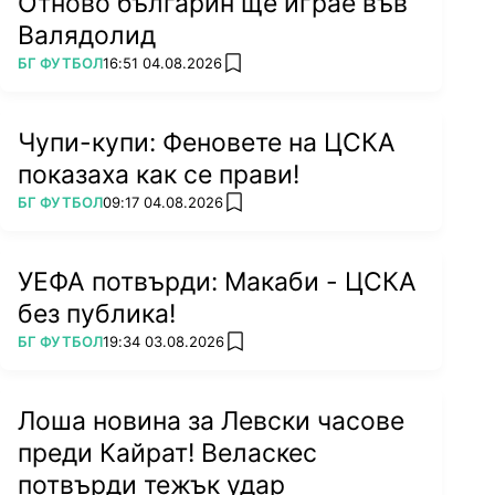
Отново българин ще играе във
Валядолид
ПОВЕЧЕ ОТ
БГ ФУТБОЛ
16:51 04.08.2026
add favorites
Чупи-купи: Феновете на ЦСКА
показаха как се прави!
ПОВЕЧЕ ОТ
БГ ФУТБОЛ
09:17 04.08.2026
add favorites
УЕФА потвърди: Макаби - ЦСКА
без публика!
ПОВЕЧЕ ОТ
БГ ФУТБОЛ
19:34 03.08.2026
add favorites
Лоша новина за Левски часове
преди Кайрат! Веласкес
потвърди тежък удар