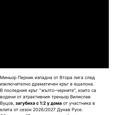
07.2026
19:00
04.
Сабуртало
Слован Братислава
07.2026
19:00
04.
Мджельби
Линкълн Ред Импс
Миньор Перник изпадна от Втора лига след
изключително драматичен кръг в ешалона.
В последния кръг "жълто-черните", които са
водени от атрактивния треньор Вилислав
Вуцов,
загубиха с 1:2 у дома
от участника в
елита от сезон 2026/2027 Дунав Русе.