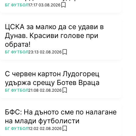
ПОВЕЧЕ ОТ
БГ ФУТБОЛ
17:17 03.08.2026
add favorites
ЦСКА за малко да се удави в
Дунав. Красиви голове при
обрата!
ПОВЕЧЕ ОТ
БГ ФУТБОЛ
23:13 02.08.2026
add favorites
С червен картон Лудогорец
удържа срещу Ботев Враца
ПОВЕЧЕ ОТ
БГ ФУТБОЛ
21:08 02.08.2026
add favorites
БФС: На дъното сме по налагане
на млади футболисти
ПОВЕЧЕ ОТ
БГ ФУТБОЛ
12:02 02.08.2026
add favorites