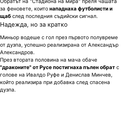
Обратът на "Стадиона на мира" преля чашата
за феновете, които
нападнаха футболисти и
щаб
след последния съдийски сигнал.
Надежда, но за кратко
Миньор водеше с гол през първото полувреме
от дузпа, успешно реализирана от Александър
Александров.
През втората половина на мача обаче
"драконите" от Русе постигнаха пълен обрат
с
голове на Ивалдо Руфе и Денислав Минчев,
който реализира при добавка след спасена
дузпа.