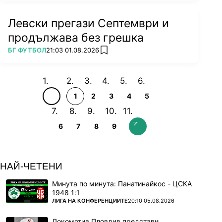
Левски прегази Септември и
продължава без грешка
ПОВЕЧЕ ОТ
БГ ФУТБОЛ
21:03 01.08.2026
add favorites
1
2
3
4
5
6
7
8
9
НАЙ-ЧЕТЕНИ
Минута по минута: Панатинайкос - ЦСКА
1948 1:1
ПОВЕЧЕ ОТ
ЛИГА НА КОНФЕРЕНЦИИТЕ
20:10 05.08.2026
Локомотив Пловдив представи