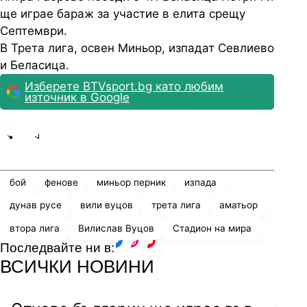
ще играе бараж за участие в елита срещу
Септември.
В Трета лига, освен Миньор, изпадат Севлиево
и Беласица.
Изберете BTVsport.bg като любим
източник в Google
Share
save
бой
фенове
миньор перник
изпада
дунав русе
вили вуцов
трета лига
аматьор
втора лига
Вилислав Вуцов
Стадион на мира
Последвайте ни в:
facebook
instagram
youtube
ВСИЧКИ НОВИНИ