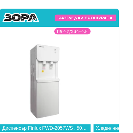
РАЗГЛЕДАЙ БРОШУРАТА
119
99
€
/
234
69
лв.
Диспенсър Finlux FWD-2057WS , 500 W...