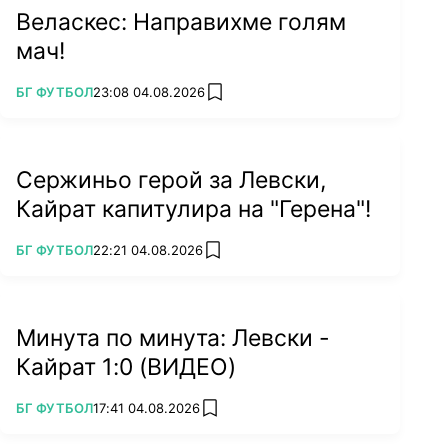
Веласкес: Направихме голям
мач!
ПОВЕЧЕ ОТ
БГ ФУТБОЛ
23:08 04.08.2026
add favorites
Сержиньо герой за Левски,
Кайрат капитулира на "Герена"!
ПОВЕЧЕ ОТ
БГ ФУТБОЛ
22:21 04.08.2026
add favorites
Минута по минута: Левски -
Кайрат 1:0 (ВИДЕО)
ПОВЕЧЕ ОТ
БГ ФУТБОЛ
17:41 04.08.2026
add favorites