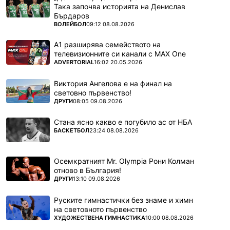
Така започва историята на Денислав
Бърдаров
ПОВЕЧЕ ОТ
ВОЛЕЙБОЛ
09:12 08.08.2026
А1 разширява семейството на
телевизионните си канали с MAX One
ПОВЕЧЕ ОТ
ADVERTORIAL
16:02 20.05.2026
Виктория Ангелова е на финал на
световно първенство!
ПОВЕЧЕ ОТ
ДРУГИ
08:05 09.08.2026
Стана ясно какво е погубило ас от НБА
ПОВЕЧЕ ОТ
БАСКЕТБОЛ
23:24 08.08.2026
Осемкратният Mr. Olympia Рони Колман
отново в България!
ПОВЕЧЕ ОТ
ДРУГИ
13:10 09.08.2026
Руските гимнастички без знаме и химн
на световното първенство
ПОВЕЧЕ ОТ
ХУДОЖЕСТВЕНА ГИМНАСТИКА
10:00 08.08.2026