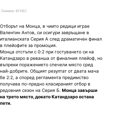
Снимка: БГНЕС
Отборът на Монца, в чиито редици играе
Валентин Антов, си осигури завръщане в
италианската Серия А след драматичен финал
в плейофите за промоция.
Монца отстъпи с 0:2 при гостуването си на
Катандзаро в реванша от финалния плейоф, но
въпреки поражението спечели място сред
най-добрите. Общият резултат от двата мача
бе 2:2, а според регламента предимство
получава по-предно класираният отбор в
редовния сезон на Серия Б.
Монца завърши
на трето място, докато Катандзаро остана
пети.