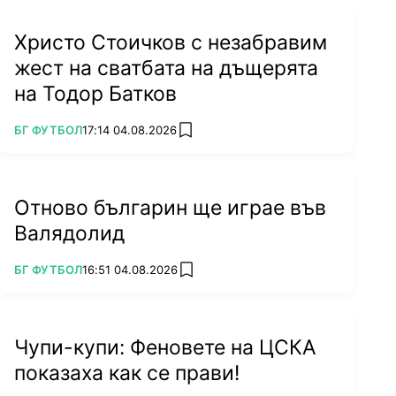
Христо Стоичков с незабравим
жест на сватбата на дъщерята
на Тодор Батков
ПОВЕЧЕ ОТ
БГ ФУТБОЛ
17:14 04.08.2026
add favorites
Отново българин ще играе във
Валядолид
ПОВЕЧЕ ОТ
БГ ФУТБОЛ
16:51 04.08.2026
add favorites
Чупи-купи: Феновете на ЦСКА
показаха как се прави!