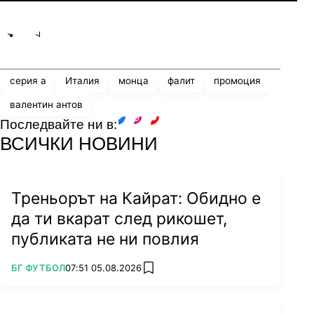
Share
save
серия а
Италия
монца
фалит
промоция
валентин антов
Последвайте ни в:
facebook
instagram
youtube
ВСИЧКИ НОВИНИ
Треньорът на Кайрат: Обидно е
да ти вкарат след рикошет,
публиката не ни повлия
ПОВЕЧЕ ОТ
БГ ФУТБОЛ
07:51 05.08.2026
add favorites