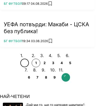
ПОВЕЧЕ ОТ
БГ ФУТБОЛ
09:17 04.08.2026
add favorites
УЕФА потвърди: Макаби - ЦСКА
без публика!
ПОВЕЧЕ ОТ
БГ ФУТБОЛ
19:34 03.08.2026
add favorites
1
2
3
4
5
6
7
8
9
НАЙ-ЧЕТЕНИ
„Дай ми го, ще го направя шампион“: