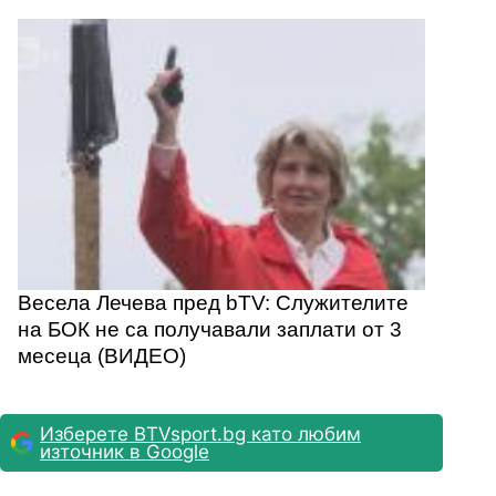
Весела Лечева пред bTV: Служителите
на БОК не са получавали заплати от 3
месеца (ВИДЕО)
Изберете BTVsport.bg като любим
източник в Google