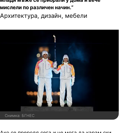
млади мъже се прибрали у дома и вече
мислели по различен начин.“
Архитектура, дизайн, мебели
Снимка: БГНЕС
Ако се преродя сега и не мога да карам ски,