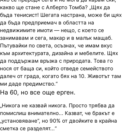
какво ще стане с Алберто Томба? „Щях да
бъда тенисист! Шегата настрана, може би щях
да бъда предприемач в областта на
недвижимите имоти — нещо, с което се
занимавам и сега, макар и в малък мащаб.
Пътувайки по света, осъзнах, че имам вкус
към архитектурата, дизайна и мебелите. Щях
да поддържам връзка с природата. Това го
нося от баща си, който отведе семейството
далеч от града, когато бях на 10. Животът там
ми даде предимство.“
На 60, но все още ерген.
„Никога не казвай никога. Просто трябва да
помислиш внимателно... Казват, че бракът е
„установяване“, но 90% от двойките в крайна
сметка се разделят...“