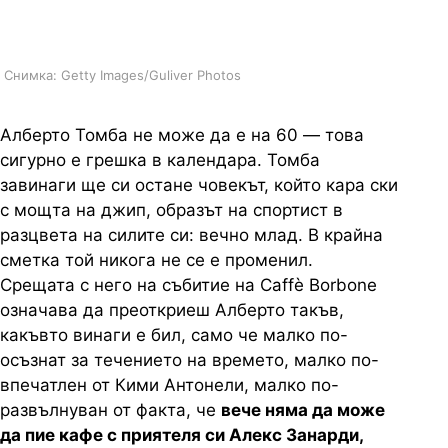
италианец
Снимка: Getty Images/Guliver Photos
Алберто Томба не може да е на 60 — това
сигурно е грешка в календара. Томба
завинаги ще си остане човекът, който кара ски
с мощта на джип, образът на спортист в
разцвета на силите си: вечно млад. В крайна
сметка той никога не се е променил.
Срещата с него на събитие на Caffè Borbone
означава да преоткриеш Алберто такъв,
какъвто винаги е бил, само че малко по-
осъзнат за течението на времето, малко по-
впечатлен от Кими Антонели, малко по-
развълнуван от факта, че
вече няма да може
да пие кафе с приятеля си Алекс Занарди,