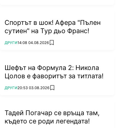
Спортът в шок! Афера "Пълен
сутиен" на Тур дьо Франс!
ПОВЕЧЕ ОТ
ДРУГИ
14:08 04.08.2026
add favorites
Шефът на Формула 2: Никола
Цолов е фаворитът за титлата!
ПОВЕЧЕ ОТ
ДРУГИ
20:53 03.08.2026
add favorites
Тадей Погачар се връща там,
където се роди легендата!