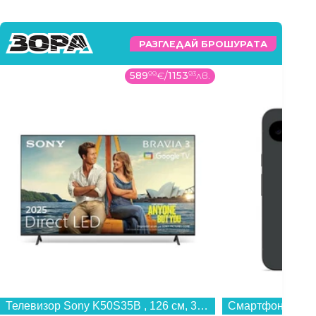
РАЗГЛЕДАЙ БРОШУРАТА
589
99
€
/
1153
93
лв.
Телевизор Sony K50S35B , 126 см, 3840x2160 UHD-4K , 50 inch, Android , LED , Smart TV...