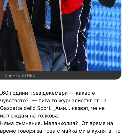
Снимка: БГНЕС
„60 години през декември — какво е
чувството?“ — пита го журналистът от La
Gazzetta dello Sport. „Ами... казват, че не
изглеждам на толкова.“
Няма съмнение. Меланхолия? „От време на
време говоря за това с майка ми в кухнята, по