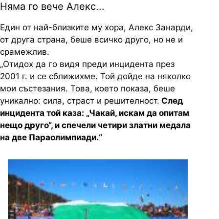
Няма го вече Алекс...
Един от най-близките му хора, Алекс Занарди,
от друга страна, беше всичко друго, но не и
срамежлив.
„Отидох да го видя преди инцидента през
2001 г. и се сближихме. Той дойде на няколко
мои състезания. Това, което показа, беше
уникално: сила, страст и решителност.
След
инцидента той каза: „Чакай, искам да опитам
нещо друго“, и спечели четири златни медала
на две Параолимпиади.“