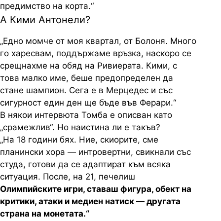
предимство на корта.“
А Кими Антонели?
„Едно момче от моя квартал, от Болоня. Много
го харесвам, поддържаме връзка, наскоро се
срещнахме на обяд на Ривиерата. Кими, с
това малко име, беше предопределен да
стане шампион. Сега е в Мерцедес и със
сигурност един ден ще бъде във Ферари.“
В някои интервюта Томба е описван като
„срамежлив“. Но наистина ли е такъв?
„На 18 години бях. Ние, скиорите, сме
планински хора — интровертни, свикнали със
студа, готови да се адаптират към всяка
ситуация. После, на 21, печелиш
Олимпийските игри, ставаш фигура, обект на
критики, атаки и медиен натиск — другата
страна на монетата.“