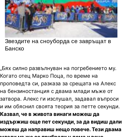
Звездите на сноуборда се завръщат в
Банско
„Бях силно развълнуван на погребението му.
Когато отец Марко Поца, по време на
проповедта си, разказа за срещата на Алекс
на бензиностанция с двама млади мъже от
затвора. Алекс ги изслушал, задавал въпроси
и им обяснил своята теория за петте секунди.
Казвал, че в живота винаги можеш да
издържиш още пет секунди, за да видиш дали
можеш да направиш нещо повече. Тези двама