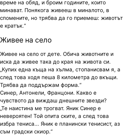
време на обяд, и броим годините, които
минават. Понякога живееш в миналото, в
спомените, но трябва да го приемеш: животът
е кратък.“
Живее на село
Живее на село от дете. Обича животните и
иска да живее така до края на живота си.
„Купих една къща на хълма, стопанисвам я, а
след това ходя пеша 8 километра до вкъщи.
Трябва да поддържам форма.“
Синер, Антонели, Францони. Какво е
чувството да виждаш днешните звезди?
„Те наистина ме трогват. Яник Синер е
невероятен! Той опита ските, а след това
избра тениса... Яник е планински тенисист, аз
съм градски скиор.“