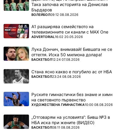
Така започва историята на Денислав
Бърдаров
ПОВЕЧЕ ОТ
ВОЛЕЙБОЛ
09:12 08.08.2026
А1 разширява семейството на
телевизионните си канали с MAX One
ПОВЕЧЕ ОТ
ADVERTORIAL
16:02 20.05.2026
Лука Дончич, внимавай! Бившата не се
оттегля. Иска 50 милиона долара!
ПОВЕЧЕ ОТ
БАСКЕТБОЛ
12:24 07.08.2026
Стана ясно какво е погубило ас от НБА
ПОВЕЧЕ ОТ
БАСКЕТБОЛ
23:24 08.08.2026
Руските гимнастички без знаме и химн
на световното първенство
ПОВЕЧЕ ОТ
ХУДОЖЕСТВЕНА ГИМНАСТИКА
10:00 08.08.2026
„Отговарям на условията“: Бивш №3 в
НБА иска при жените (ВИДЕО)
ПОВЕЧЕ ОТ
БАСКЕТБОЛ
08:11 08.08.2026