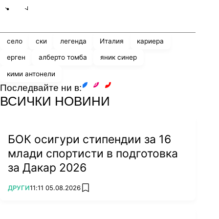
Share
save
село
ски
легенда
Италия
кариера
ерген
алберто томба
яник синер
кими антонели
Последвайте ни в:
facebook
instagram
youtube
ВСИЧКИ НОВИНИ
БОК осигури стипендии за 16
млади спортисти в подготовка
за Дакар 2026
ПОВЕЧЕ ОТ
ДРУГИ
11:11 05.08.2026
add favorites