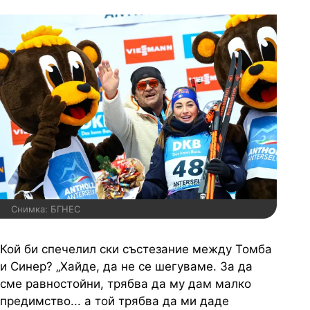
Снимка: БГНЕС
Кой би спечелил ски състезание между Томба
и Синер? „Хайде, да не се шегуваме. За да
сме равностойни, трябва да му дам малко
предимство... а той трябва да ми даде