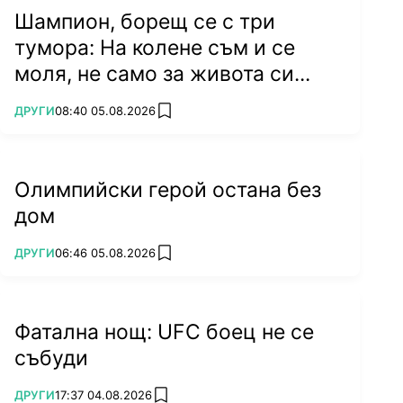
Шампион, борещ се с три
тумора: На колене съм и се
моля, не само за живота си...
ПОВЕЧЕ ОТ
ДРУГИ
08:40 05.08.2026
add favorites
Олимпийски герой остана без
дом
ПОВЕЧЕ ОТ
ДРУГИ
06:46 05.08.2026
add favorites
Фатална нощ: UFC боец не се
събуди
ПОВЕЧЕ ОТ
ДРУГИ
17:37 04.08.2026
add favorites