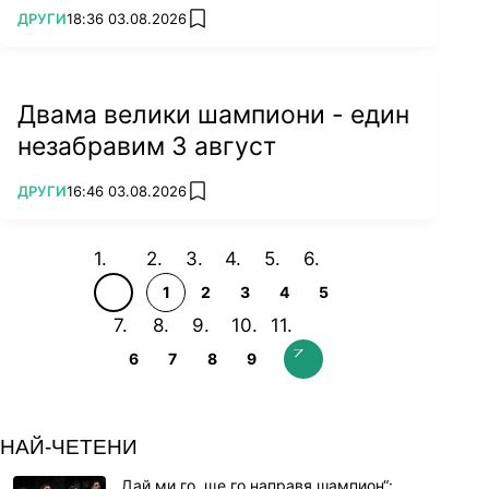
ПОВЕЧЕ ОТ
ДРУГИ
18:36 03.08.2026
add favorites
Двама велики шампиони - един
незабравим 3 август
ПОВЕЧЕ ОТ
ДРУГИ
16:46 03.08.2026
add favorites
1
2
3
4
5
6
7
8
9
НАЙ-ЧЕТЕНИ
„Дай ми го, ще го направя шампион“: