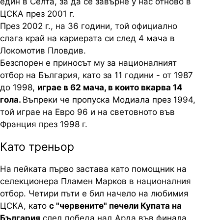
един в Селта, за да се завърне у нас отново в
ЦСКА през 2001 г.
През 2002 г., на 36 години, той официално
слага край на кариерата си след 4 мача в
Локомотив Пловдив.
Безспорен е приносът му за националният
отбор на България, като за 11 години - от 1987
до 1998,
играе в 62 мача, в които вкарва 14
гола.
Въпреки че пропуска Модиала през 1994,
той играе на Евро 96 и на световното във
Франция през 1998 г.
Като треньор
На пейката първо застава като помощник на
селекционера Пламен Марков в националния
отбор. Четири пъти е бил начело на любимия
ЦСКА, като
с "червените" печели Купата на
България
след победа над Арда във финала