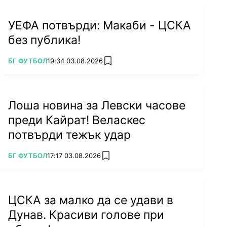
УЕФА потвърди: Макаби - ЦСКА
без публика!
ПОВЕЧЕ ОТ
БГ ФУТБОЛ
19:34 03.08.2026
add favorites
Лоша новина за Левски часове
преди Кайрат! Веласкес
потвърди тежък удар
ПОВЕЧЕ ОТ
БГ ФУТБОЛ
17:17 03.08.2026
add favorites
ЦСКА за малко да се удави в
Дунав. Красиви голове при