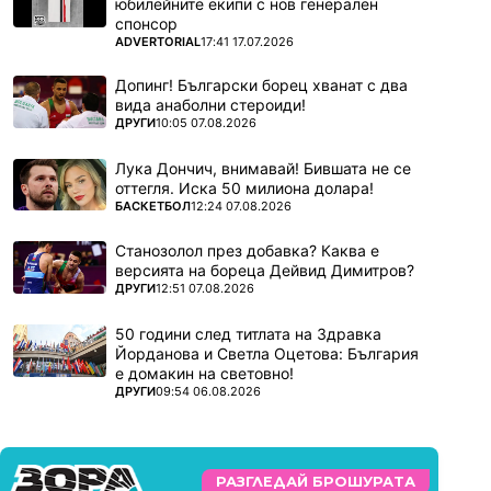
юбилейните екипи с нов генерален
спонсор
ПОВЕЧЕ ОТ
ADVERTORIAL
17:41 17.07.2026
Допинг! Български борец хванат с два
вида анаболни стероиди!
ПОВЕЧЕ ОТ
ДРУГИ
10:05 07.08.2026
Лука Дончич, внимавай! Бившата не се
оттегля. Иска 50 милиона долара!
ПОВЕЧЕ ОТ
БАСКЕТБОЛ
12:24 07.08.2026
Станозолол през добавка? Каква е
версията на бореца Дейвид Димитров?
ПОВЕЧЕ ОТ
ДРУГИ
12:51 07.08.2026
50 години след титлата на Здравка
Йорданова и Светла Оцетова: България
е домакин на световно!
ПОВЕЧЕ ОТ
ДРУГИ
09:54 06.08.2026
РАЗГЛЕДАЙ БРОШУРАТА