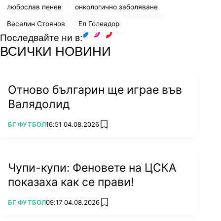
любослав пенев
онкологично заболяване
Веселин Стоянов
Ел Голеадор
Последвайте ни в:
facebook
instagram
youtube
ВСИЧКИ НОВИНИ
Отново българин ще играе във
Валядолид
ПОВЕЧЕ ОТ
БГ ФУТБОЛ
16:51 04.08.2026
add favorites
Чупи-купи: Феновете на ЦСКА
показаха как се прави!
ПОВЕЧЕ ОТ
БГ ФУТБОЛ
09:17 04.08.2026
add favorites