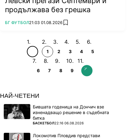
Левски прегази Септември и
продължава без грешка
ПОВЕЧЕ ОТ
БГ ФУТБОЛ
21:03 01.08.2026
add favorites
1
2
3
4
5
6
7
8
9
НАЙ-ЧЕТЕНИ
Бившата годеница на Дончич взе
изненадващо решение в съдебната
битка
ПОВЕЧЕ ОТ
БАСКЕТБОЛ
22:16 06.08.2026
Локомотив Пловдив представи