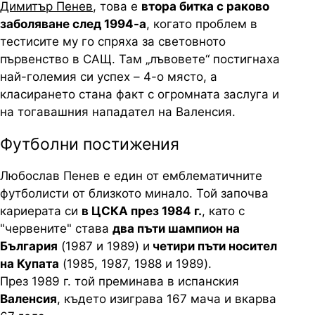
Димитър Пенев
, това е
втора битка с раково
заболяване след 1994-а
, когато проблем в
тестисите му го спряха за световното
първенство в САЩ. Там „лъвовете“ постигнаха
най-големия си успех – 4-о място, а
класирането стана факт с огромната заслуга и
на тогавашния нападател на Валенсия.
Футболни постижения
Любослав Пенев е един от емблематичните
футболисти от близкото минало. Той започва
кариерата си
в ЦСКА през 1984 г.
, като с
"червените" става
два пъти шампион на
България
(1987 и 1989) и
четири пъти носител
на Купата
(1985, 1987, 1988 и 1989).
През 1989 г. той преминава в испанския
Валенсия
, където изиграва 167 мача и вкарва