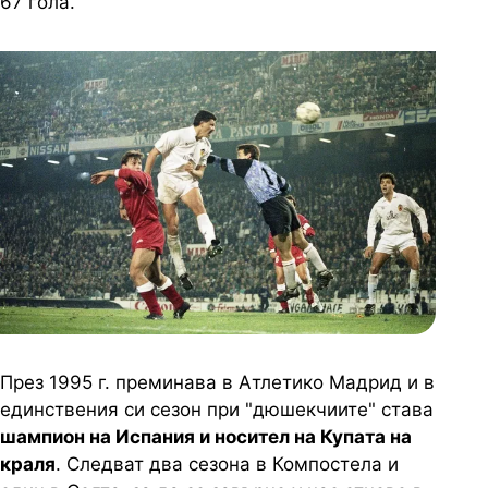
67 гола.
През 1995 г. преминава в Атлетико Мадрид и в
единствения си сезон при "дюшекчиите" става
шампион на Испания и носител на Купата на
краля
. Следват два сезона в Компостела и