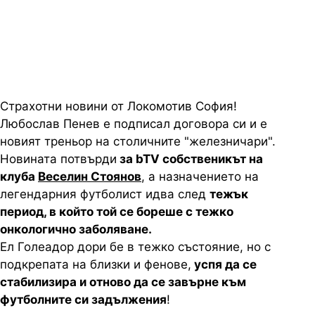
собственикът на
"железничарите"
Страхотни новини от Локомотив София!
Любослав Пенев е подписал договора си и е
новият треньор на столичните "железничари".
Новината потвърди
за bTV собственикът на
клуба
Веселин Стоянов
, а назначението на
легендарния футболист идва след
тежък
период, в който той се бореше с тежко
онкологично заболяване.
Ел Голеадор дори бе в тежко състояние, но с
подкрепата на близки и фенове,
успя да се
стабилизира и отново да се завърне към
футболните си задължения
!