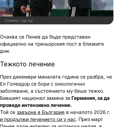
Снимка: Lap.bg
Очаква се Пенев да бъде представен
официално на треньорския пост в близките
дни.
Тежкото лечение
През декември миналата година се разбра, че
Ел Голеадор се бори с онкологично
заболяване, а състоянието му беше тежко.
Бившият национал замина за
Германия, за да
проведе интензивно лечение.
Той се
завърна в България
в началото 2026 г.
и продължи лечението си у нас
. През март
Пенев даде интервю за испанска медия, в