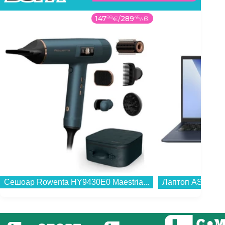
147
99
€
/
289
45
лв.
Сешоар Rowenta HY9430E0 Maestria...