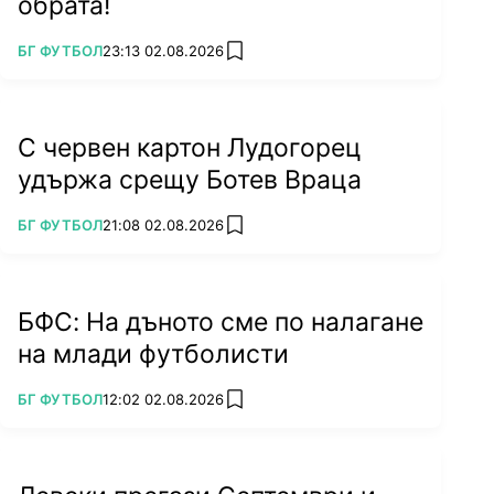
обрата!
ПОВЕЧЕ ОТ
БГ ФУТБОЛ
23:13 02.08.2026
add favorites
С червен картон Лудогорец
удържа срещу Ботев Враца
ПОВЕЧЕ ОТ
БГ ФУТБОЛ
21:08 02.08.2026
add favorites
БФС: На дъното сме по налагане
на млади футболисти
ПОВЕЧЕ ОТ
БГ ФУТБОЛ
12:02 02.08.2026
add favorites