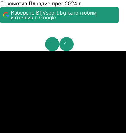
Локомотив Пловдив през 2024 г.
Изберете BTVsport.bg като любим
източник в Google
мпионска лига: 2nd Qualifying Round
Ша
07.2026
19:00
04.
Арарат-Армениа
Шамрок Роувърс
07.2026
19:00
04.
Сабах Баку
Купс